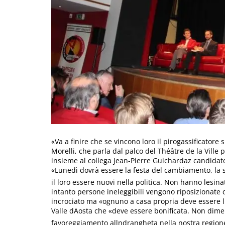
«Va a finire che se vincono loro il pirogassificatore 
Morelli, che parla dal palco del Théâtre de la Ville p
insieme al collega Jean-Pierre Guichardaz candidato 
«Lunedì dovrà essere la festa del cambiamento, la sv
il loro essere nuovi nella politica. Non hanno lesina
intanto persone ineleggibili vengono riposizionate c
incrociato ma «ognuno a casa propria deve essere l
Valle dAosta che «deve essere bonificata. Non dime
favoreggiamento allndrangheta nella nostra regione