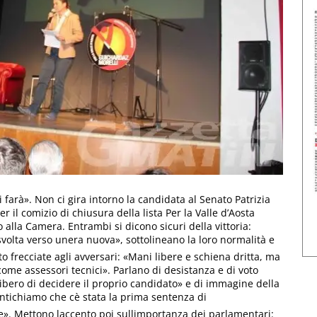
si farà». Non ci gira intorno la candidata al Senato Patrizia
er il comizio di chiusura della lista Per la Valle d’Aosta
alla Camera. Entrambi si dicono sicuri della vittoria:
olta verso unera nuova», sottolineano la loro normalità e
to frecciate agli avversari: «Mani libere e schiena dritta, ma
ome assessori tecnici». Parlano di desistanza e di voto
ibero di decidere il proprio candidato» e di immagine della
ntichiamo che cè stata la prima sentenza di
». Mettono laccento poi sullimportanza dei parlamentari: