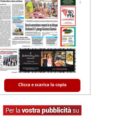
Clicca e scarica la copia