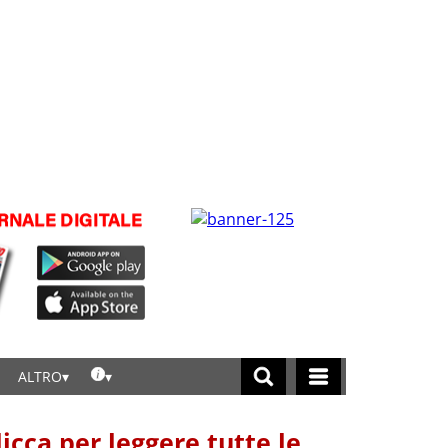
ALTRO
licca per leggere tutte le