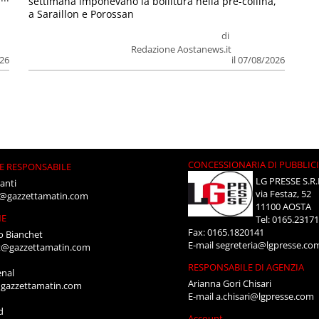
settimana imponevano la bollitura nella pre-collina,
a Saraillon e Porossan
di
Redazione Aostanews.it
026
il 07/08/2026
CONCESSIONARIA DI PUBBLIC
E RESPONSABILE
LG PRESSE S.R.
anti
via Festaz, 52
i@gazzettamatin.com
11100 AOSTA
NE
Tel: 0165.2317
Fax: 0165.1820141
o Bianchet
E-mail
segreteria@lgpresse.co
t@gazzettamatin.com
RESPONSABILE DI AGENZIA
enal
Arianna Gori Chisari
gazzettamatin.com
E-mail
a.chisari@lgpresse.com
d
Account