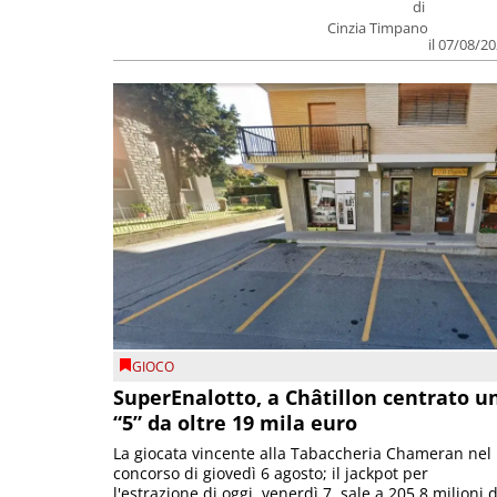
di
Cinzia Timpano
il 07/08/2
GIOCO
SuperEnalotto, a Châtillon centrato u
“5” da oltre 19 mila euro
La giocata vincente alla Tabaccheria Chameran nel
concorso di giovedì 6 agosto; il jackpot per
l'estrazione di oggi, venerdì 7, sale a 205,8 milioni d