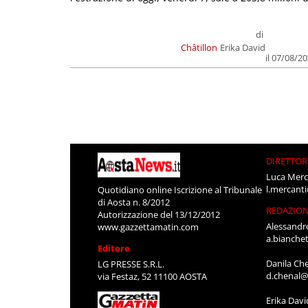
di
Châtillon
Erika David
il 07/08/2
DIRETTOR
Luca Merc
l.mercant
Quotidiano online Iscrizione al Tribunale
di Aosta n. 8/2012
REDAZIO
Autorizzazione del 13/12/2012
Alessandr
www.gazzettamatin.com
a.bianche
Editore
Danila Ch
LG PRESSE S.R.L.
d.chenal@
via Festaz, 52 11100 AOSTA
Erika Davi