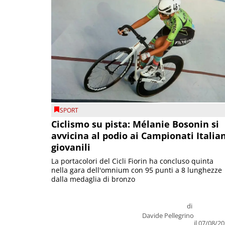
SPORT
Ciclismo su pista: Mélanie Bosonin si
avvicina al podio ai Campionati Italia
giovanili
La portacolori del Cicli Fiorin ha concluso quinta
nella gara dell'omnium con 95 punti a 8 lunghezze
dalla medaglia di bronzo
di
Davide Pellegrino
il 07/08/2