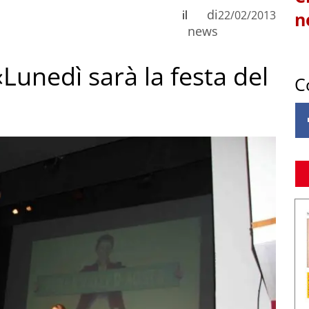
di
il
22/02/2013
n
news
«Lunedì sarà la festa del
C