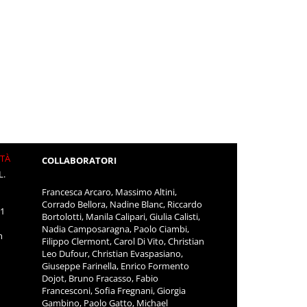
ITÀ
COLLABORATORI
L.
Francesca Arcaro, Massimo Altini,
Corrado Bellora, Nadine Blanc, Riccardo
11
Bortolotti, Manila Calipari, Giulia Calisti,
Nadia Camposaragna, Paolo Ciambi,
m
Filippo Clermont, Carol Di Vito, Christian
Leo Dufour, Christian Evaspasiano,
Giuseppe Farinella, Enrico Formento
Dojot, Bruno Fracasso, Fabio
Francesconi, Sofia Fregnani, Giorgia
Gambino, Paolo Gatto, Michael