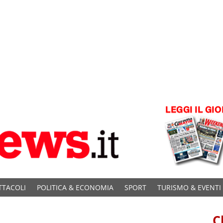
TTACOLI
POLITICA & ECONOMIA
SPORT
TURISMO & EVENTI
C