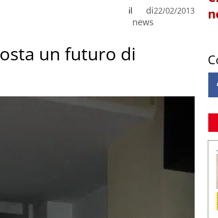
di
il
22/02/2013
n
news
Aosta un futuro di
C