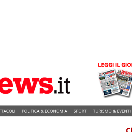
TTACOLI
POLITICA & ECONOMIA
SPORT
TURISMO & EVENTI
C