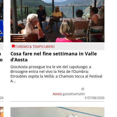
TURISMO & TEMPO LIBERO
a
Cosa fare nel fine settimana in Valle
so
d’Aosta
GiocAosta prosegue tra le vie del capoluogo; a
Brissogne entra nel vivo la Feta de l’Oumbra;
.
Etroubles ospita la Veillà; a Chamois tocca al Festival
A...
di
Aosta
gazzettamatin
026
il 07/08/2026