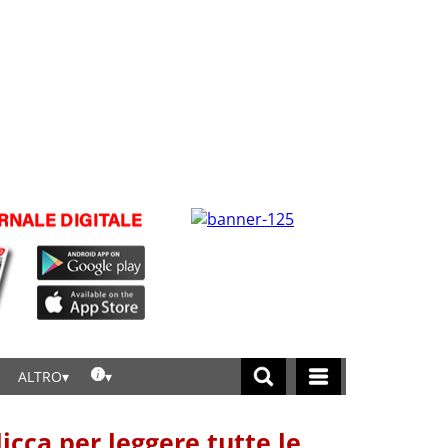
ALTRO
licca per leggere tutte le