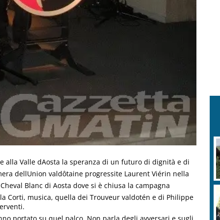
 alla Valle dAosta la speranza di un futuro di dignità e di
mera dellUnion valdôtaine progressite Laurent Viérin nella
u Cheval Blanc di Aosta dove si è chiusa la campagna
ola Corti, musica, quella dei Trouveur valdotén e di Philippe
erventi.
hanno portato su quel palco. Non parla degli avversari e sugli