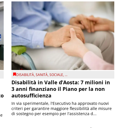
DISABILITÀ
,
SANITÀ
,
SOCIALE
, ...
Disabilità in Valle d’Aosta: 7 milioni in
3 anni finanziano il Piano per la non
to
autosufficienza
In via sperimentale, l'Esecutivo ha approvato nuovi
criteri per garantire maggiore flessibilità alle misure
di sostegno per esempio per l'assistenza d...
le