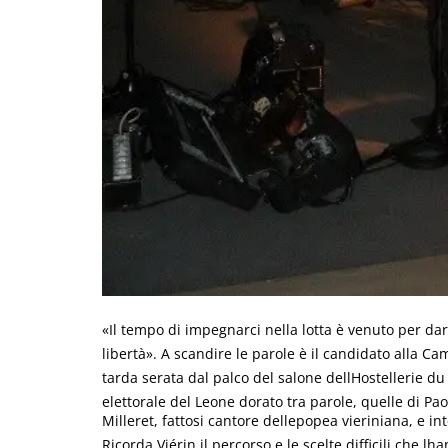
«Il tempo di impegnarci nella lotta è venuto per dare
libertà». A scandire le parole è il candidato alla Ca
tarda serata dal palco del salone dellHostellerie d
elettorale del Leone dorato tra parole, quelle di Pa
Milleret, fattosi cantore dellepopea vieriniana, e int
Ricorda Viérin il percorso e le scelte difficili che l