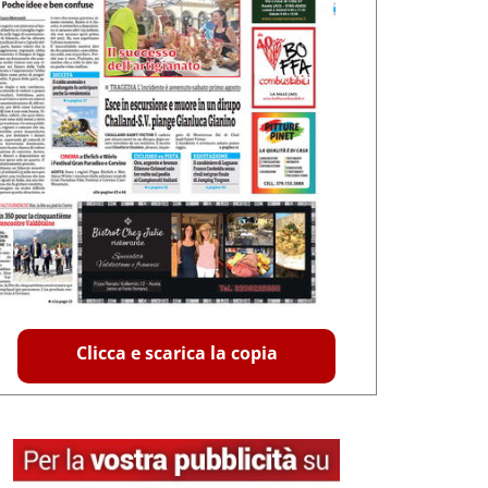
Clicca e scarica la copia