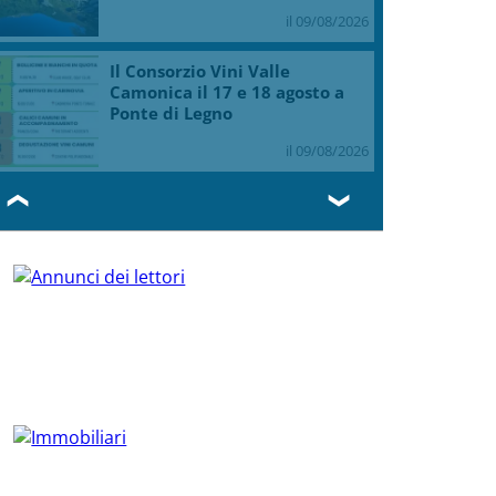
il 09/08/2026
Il Consorzio Vini Valle
Camonica il 17 e 18 agosto a
Ponte di Legno
il 09/08/2026
❮
❯