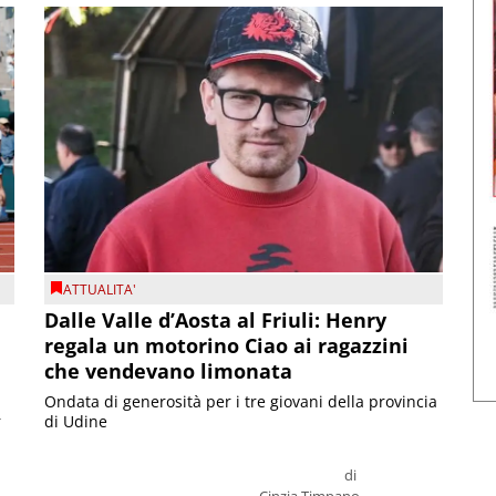
ATTUALITA'
Dalle Valle d’Aosta al Friuli: Henry
regala un motorino Ciao ai ragazzini
che vendevano limonata
Ondata di generosità per i tre giovani della provincia
r
di Udine
di
Cinzia Timpano