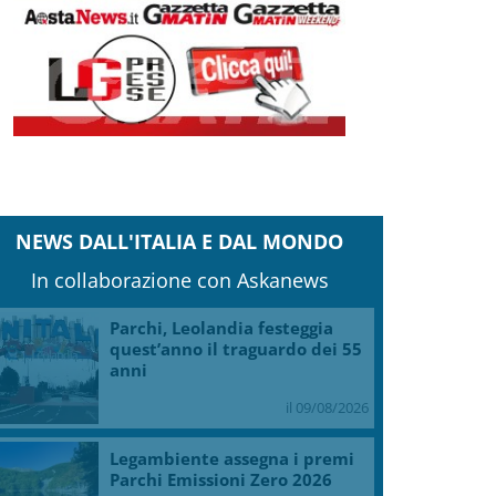
NEWS DALL'ITALIA E DAL MONDO
In collaborazione con Askanews
Parchi, Leolandia festeggia
quest’anno il traguardo dei 55
anni
il 09/08/2026
Legambiente assegna i premi
Parchi Emissioni Zero 2026