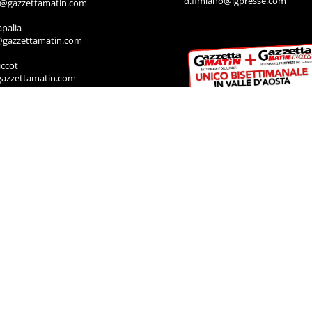
d.fimiano@lgpresse.com
o@gazzettamatin.com
apalia
@gazzettamatin.com
ccot
gazzettamatin.com
ssoney
y@gazzettamatin.com
IA
rodoti
a@gazzettamatin.com
Muscolo
a@gazzettamatin.com
ACI
cazione annunci, necrologi, offro e
ro, contattare la segreteria al numero:
711
a@gazzettamatin.com