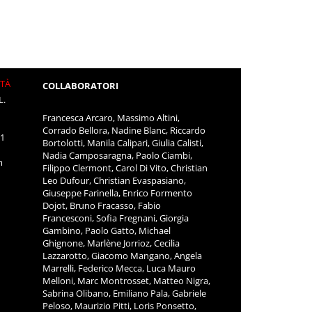
ITÀ
COLLABORATORI
L.
Francesca Arcaro, Massimo Altini,
Corrado Bellora, Nadine Blanc, Riccardo
11
Bortolotti, Manila Calipari, Giulia Calisti,
Nadia Camposaragna, Paolo Ciambi,
m
Filippo Clermont, Carol Di Vito, Christian
Leo Dufour, Christian Evaspasiano,
Giuseppe Farinella, Enrico Formento
Dojot, Bruno Fracasso, Fabio
Francesconi, Sofia Fregnani, Giorgia
Gambino, Paolo Gatto, Michael
Ghignone, Marlène Jorrioz, Cecilia
Lazzarotto, Giacomo Mangano, Angela
Marrelli, Federico Mecca, Luca Mauro
Melloni, Marc Montrosset, Matteo Nigra,
Sabrina Olibano, Emiliano Pala, Gabriele
Peloso, Maurizio Pitti, Loris Ponsetto,