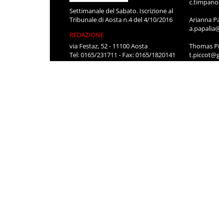
c.timpan
Settimanale del Sabato. Iscrizione al
Tribunale di Aosta n.4 del 4/10/2016
Arianna P
a.papalia
REDAZIONE
via Festaz, 52 - 11100 Aosta
Thomas Pi
Tel: 0165/231711 - Fax: 0165/1820141
t.piccot@
Mail:
segreteria@gazzettamatin.com
Fausto Va
Editore
f.vassone
LG PRESSE S.R.L.
SEGRETER
via Festaz, 52 11100 AOSTA
Roberta P
segreteri
Stefania 
segreteri
CONTATT
Per pubbli
cerco lavo
0165/231
segreteri