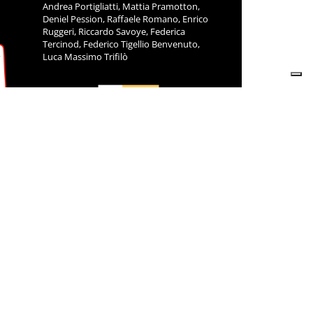
Andrea Portigliatti, Mattia Pramotton,
Deniel Pession, Raffaele Romano, Enrico
Ruggeri, Riccardo Savoye, Federica
Tercinod, Federico Tigellio Benvenuto,
Luca Massimo Trifilò