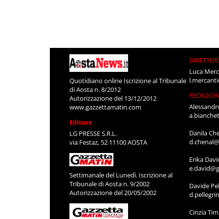
DIRETTOR
Luca Merc
l.mercant
Quotidiano online Iscrizione al Tribunale
di Aosta n. 8/2012
REDAZIO
Autorizzazione del 13/12/2012
Alessandr
www.gazzettamatin.com
a.bianche
Editore
Danila Ch
LG PRESSE S.R.L.
d.chenal@
via Festaz, 52 11100 AOSTA
Erika Davi
e.david@g
Settimanale del Lunedì. Iscrizione al
Tribunale di Aosta n. 9/2002
Davide Pel
Autorizzazione del 20/05/2002
d.pellegr
Cinzia Ti