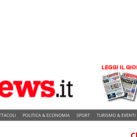
TTACOLI
POLITICA & ECONOMIA
SPORT
TURISMO & EVENTI
C