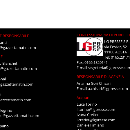
CONCESSIONARIA DI PUBBLIC
E RESPONSABILE
LG PRESSE S.R.
anti
via Festaz, 52
i@gazzettamatin.com
11100 AOSTA
NE
Tel: 0165.2317
Fax: 0165.1820141
o Bianchet
E-mail
segreteria@lgpresse.co
t@gazzettamatin.com
RESPONSABILE DI AGENZIA
enal
Arianna Gori Chisari
gazzettamatin.com
E-mail
a.chisari@lgpresse.com
d
Account
azzettamatin.com
Luca Torino
l.torino@lgpresse.com
legrino
Ivana Cretier
ino@gazzettamatin.com
i.cretier@lgpresse.com
Daniele Fimiano
mpano