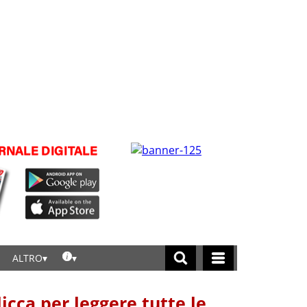
ALTRO
licca per leggere tutte le