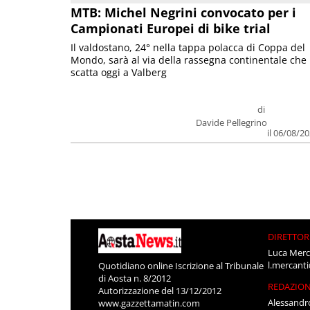
MTB: Michel Negrini convocato per i
Campionati Europei di bike trial
Il valdostano, 24° nella tappa polacca di Coppa del
Mondo, sarà al via della rassegna continentale che
scatta oggi a Valberg
di
Davide Pellegrino
il 06/08/2
DIRETTOR
Luca Merc
l.mercant
Quotidiano online Iscrizione al Tribunale
di Aosta n. 8/2012
REDAZIO
Autorizzazione del 13/12/2012
Alessandr
www.gazzettamatin.com