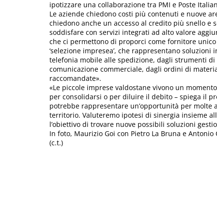
ipotizzare una collaborazione tra PMI e Poste Italia
Le aziende chiedono costi più contenuti e nuove ar
chiedono anche un accesso al credito più snello e se
soddisfare con servizi integrati ad alto valore agg
che ci permettono di proporci come fornitore unico 
‘selezione impresea’, che rappresentano soluzioni int
telefonia mobile alle spedizione, dagli strumenti di
comunicazione commerciale, dagli ordini di materia
raccomandate».
«Le piccole imprese valdostane vivono un momento di
per consolidarsi o per diluire il debito – spiega il p
potrebbe rappresentare un’opportunità per molte azi
territorio. Valuteremo ipotesi di sinergia insieme a
l’obiettivo di trovare nuove possibili soluzioni gestio
In foto, Maurizio Goi con Pietro La Bruna e Antonio C
(c.t.)