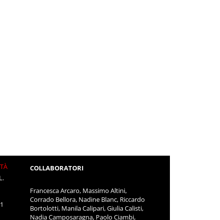
ITÀ
COLLABORATORI
L.
Francesca Arcaro, Massimo Altini,
Corrado Bellora, Nadine Blanc, Riccardo
11
Bortolotti, Manila Calipari, Giulia Calisti,
Nadia Camposaragna, Paolo Ciambi,