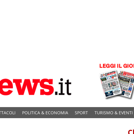
TTACOLI
POLITICA & ECONOMIA
SPORT
TURISMO & EVENTI
C