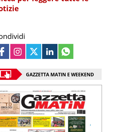
otizie
ondividi
GAZZETTA MATIN E WEEKEND