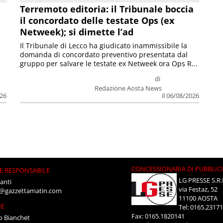
Terremoto editoria: il Tribunale boccia
il concordato delle testate Ops (ex
Netweek); si dimette l’ad
Il Tribunale di Lecco ha giudicato inammissibile la
domanda di concordato preventivo presentata dal
gruppo per salvare le testate ex Netweek ora Ops R...
di
Redazione Aosta News
026
il 06/08/2026
CONCESSIONARIA DI PUBBLIC
E RESPONSABILE
LG PRESSE S.R.
anti
via Festaz, 52
i@gazzettamatin.com
11100 AOSTA
NE
Tel: 0165.2317
Fax: 0165.1820141
o Bianchet