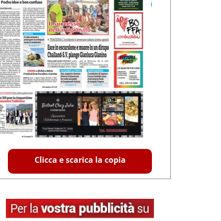
Clicca e scarica la copia