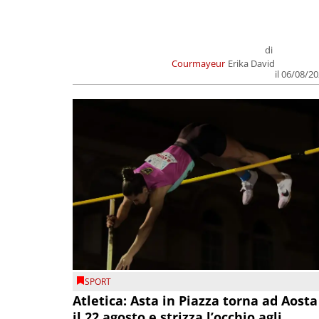
di
Courmayeur
Erika David
il 06/08/2
SPORT
Atletica: Asta in Piazza torna ad Aosta
il 22 agosto e strizza l’occhio agli