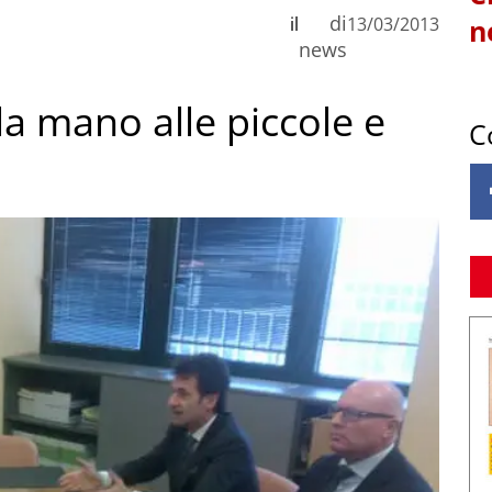
di
il
13/03/2013
n
news
la mano alle piccole e
C