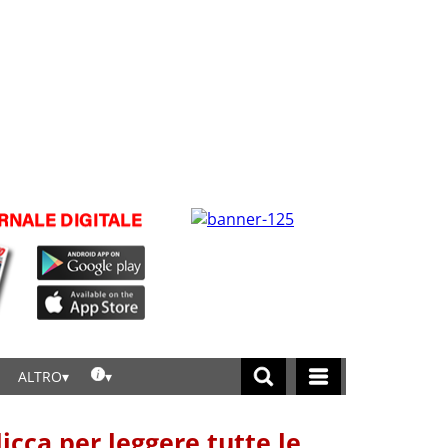
ALTRO
licca per leggere tutte le