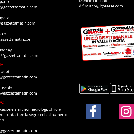
Daniele Fimiano
mpano
d.fimiano@lgpresse.com
o@gazzettamatin.com
apalia
@gazzettamatin.com
ccot
gazzettamatin.com
ssoney
y@gazzettamatin.com
IA
rodoti
a@gazzettamatin.com
Muscolo
a@gazzettamatin.com
ACI
cazione annunci, necrologi, offro e
ro, contattare la segreteria al numero:
711
a@gazzettamatin.com