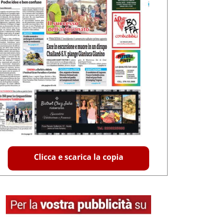
Clicca e scarica la copia