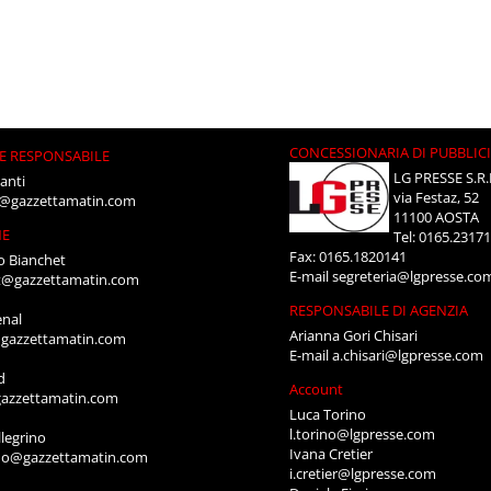
CONCESSIONARIA DI PUBBLIC
E RESPONSABILE
LG PRESSE S.R.
anti
via Festaz, 52
i@gazzettamatin.com
11100 AOSTA
NE
Tel: 0165.2317
Fax: 0165.1820141
o Bianchet
E-mail
segreteria@lgpresse.co
t@gazzettamatin.com
RESPONSABILE DI AGENZIA
enal
Arianna Gori Chisari
gazzettamatin.com
E-mail
a.chisari@lgpresse.com
d
Account
azzettamatin.com
Luca Torino
l.torino@lgpresse.com
legrino
Ivana Cretier
ino@gazzettamatin.com
i.cretier@lgpresse.com