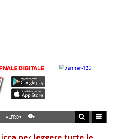
ALTRO
licca per leggere tutte le