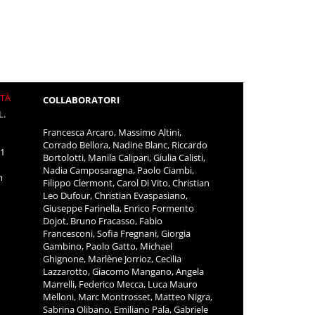
ITÀ
COLLABORATORI
L.
Francesca Arcaro, Massimo Altini,
Corrado Bellora, Nadine Blanc, Riccardo
11
Bortolotti, Manila Calipari, Giulia Calisti,
Nadia Camposaragna, Paolo Ciambi,
m
Filippo Clermont, Carol Di Vito, Christian
Leo Dufour, Christian Evaspasiano,
Giuseppe Farinella, Enrico Formento
Dojot, Bruno Fracasso, Fabio
Francesconi, Sofia Fregnani, Giorgia
Gambino, Paolo Gatto, Michael
Ghignone, Marlène Jorrioz, Cecilia
Lazzarotto, Giacomo Mangano, Angela
Marrelli, Federico Mecca, Luca Mauro
Melloni, Marc Montrosset, Matteo Nigra,
Sabrina Olibano, Emiliano Pala, Gabriele