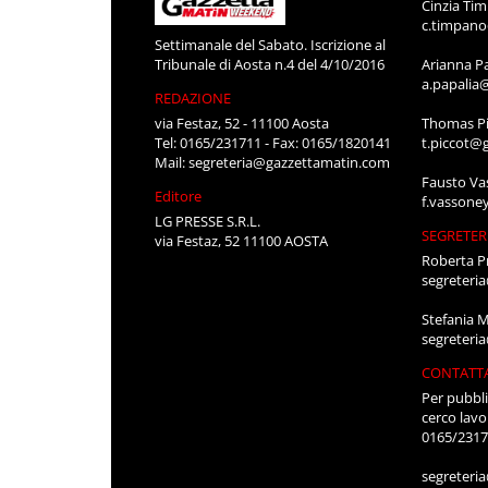
Cinzia Ti
c.timpan
Settimanale del Sabato. Iscrizione al
Tribunale di Aosta n.4 del 4/10/2016
Arianna P
a.papalia
REDAZIONE
via Festaz, 52 - 11100 Aosta
Thomas Pi
Tel: 0165/231711 - Fax: 0165/1820141
t.piccot@
Mail:
segreteria@gazzettamatin.com
Fausto Va
Editore
f.vassone
LG PRESSE S.R.L.
SEGRETER
via Festaz, 52 11100 AOSTA
Roberta P
segreteri
Stefania 
segreteri
CONTATT
Per pubbli
cerco lavo
0165/231
segreteri