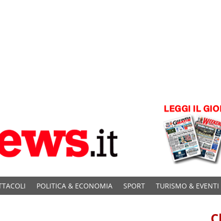
TTACOLI
POLITICA & ECONOMIA
SPORT
TURISMO & EVENTI
C