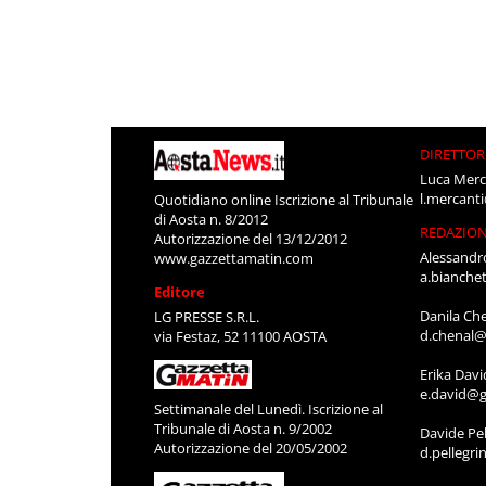
DIRETTOR
Luca Merc
l.mercant
Quotidiano online Iscrizione al Tribunale
di Aosta n. 8/2012
REDAZIO
Autorizzazione del 13/12/2012
Alessandr
www.gazzettamatin.com
a.bianche
Editore
Danila Ch
LG PRESSE S.R.L.
d.chenal@
via Festaz, 52 11100 AOSTA
Erika Davi
e.david@g
Settimanale del Lunedì. Iscrizione al
Tribunale di Aosta n. 9/2002
Davide Pel
Autorizzazione del 20/05/2002
d.pellegr