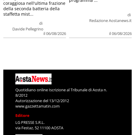
programma ...
coraggiosa nell'ultima frazione
della seconda batteria della
staffetta mist...
di
Redazione Aostanews.it
di
Davide Pellegrino
il 06/08/2026
il 06/08/2026
Quotidiano online Iscrizione al Tribunale di Aosta n.
8/2012
Autorizzazione del 13/12/2012
www.gazzettamatin.com
Editore
LG PRESSE S.R.L.
via Festaz, 52 11100 AOSTA