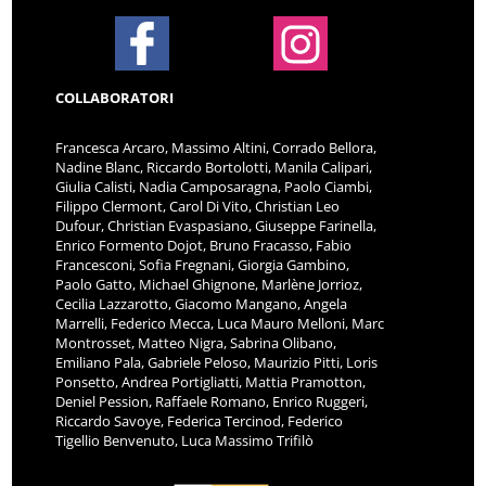
COLLABORATORI
Francesca Arcaro, Massimo Altini, Corrado Bellora,
Nadine Blanc, Riccardo Bortolotti, Manila Calipari,
Giulia Calisti, Nadia Camposaragna, Paolo Ciambi,
Filippo Clermont, Carol Di Vito, Christian Leo
Dufour, Christian Evaspasiano, Giuseppe Farinella,
Enrico Formento Dojot, Bruno Fracasso, Fabio
Francesconi, Sofia Fregnani, Giorgia Gambino,
Paolo Gatto, Michael Ghignone, Marlène Jorrioz,
Cecilia Lazzarotto, Giacomo Mangano, Angela
Marrelli, Federico Mecca, Luca Mauro Melloni, Marc
Montrosset, Matteo Nigra, Sabrina Olibano,
Emiliano Pala, Gabriele Peloso, Maurizio Pitti, Loris
Ponsetto, Andrea Portigliatti, Mattia Pramotton,
Deniel Pession, Raffaele Romano, Enrico Ruggeri,
Riccardo Savoye, Federica Tercinod, Federico
Tigellio Benvenuto, Luca Massimo Trifilò