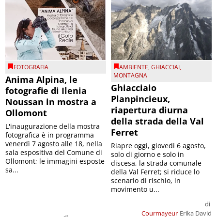
FOTOGRAFIA
AMBIENTE
,
GHIACCIAI
,
MONTAGNA
Anima Alpina, le
Ghiacciaio
fotografie di Ilenia
Planpincieux,
Noussan in mostra a
riapertura diurna
Ollomont
della strada della Val
L'inaugurazione della mostra
Ferret
fotografica è in programma
venerdì 7 agosto alle 18, nella
Riapre oggi, giovedì 6 agosto,
sala espositiva del Comune di
solo di giorno e solo in
Ollomont; le immagini esposte
discesa, la strada comunale
sa...
della Val Ferret; si riduce lo
scenario di rischio, in
movimento u...
di
Courmayeur
Erika David