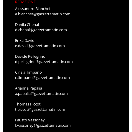
REDAZIONE
Alessandro Bianchet
a.bianchet@gazzettamatin.com
Danila Chenal
d.chenal@gazzettamatin.com
Erika David
e.david@gazzettamatin.com
Davide Pellegrino
d.pellegrino@gazzettamatin.com
Cinzia Timpano
c.timpano@gazzettamatin.com
Arianna Papalia
a.papalia@gazzettamatin.com
Thomas Piccot
t.piccot@gazzettamatin.com
Fausto Vassoney
f.vassoney@gazzettamatin.com