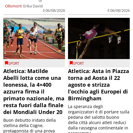
di
Ollomont
Erika David
il 06/08/2026
il 06/08/2026
SPORT
SPORT
Atletica: Matilde
Atletica: Asta in Piazza
Abelli lotta come una
torna ad Aosta il 22
leonessa, la 4×400
agosto e strizza
azzurra firma il
l’occhio agli Europei di
primato nazionale, ma
Birmingham
resta fuori dalla finale
La speranza degli
dei Mondiali Under 20
organizzatori è di portare sulla
pedana del salotto buono
Buon debutto iridato della
della città alcuni atleti reduci
stellina della Cogne,
dalla rassegna continentale in
protagonista di una prova