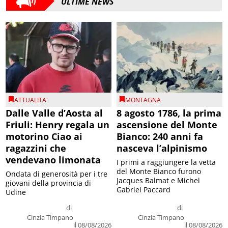
ULTIME NEWS
ATTUALITA'
MONTAGNA
Dalle Valle d’Aosta al
8 agosto 1786, la prima
Friuli: Henry regala un
ascensione del Monte
motorino Ciao ai
Bianco: 240 anni fa
ragazzini che
nasceva l’alpinismo
vendevano limonata
I primi a raggiungere la vetta
del Monte Bianco furono
Ondata di generosità per i tre
Jacques Balmat e Michel
giovani della provincia di
Gabriel Paccard
Udine
di
di
Cinzia Timpano
Cinzia Timpano
il 08/08/2026
il 08/08/2026