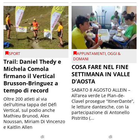
SPORT
APPUNTAMENTI
,
OGGI &
DOMANI
Trail: Daniel Thedy e
COSA FARE NEL FINE
Michela Comola
SETTIMANA IN VALLE
firmano il Vertical
D’AOSTA
Brusson-Bringuez a
tempo di record
SABATO 8 AGOSTO ALLEIN –
All’area verde Le Plan-de-
Oltre 200 atleti al via
Clavel prosegue “ItinerDante”,
dell'ultima tappa del Défì
le letture dantesche, con la
Vertical, sul podio anche
partecipazione di Antonello
Mathieu Brunod, Alex
Pistritto (...
Noussan, Miriam Di Vincenzo
e Kaitlin Allen
di
di