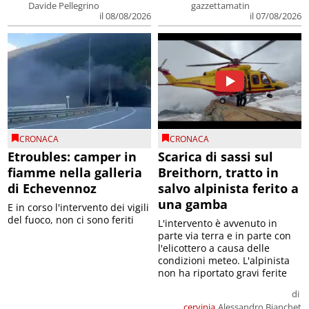
Davide Pellegrino
gazzettamatin
il 08/08/2026
il 07/08/2026
CRONACA
CRONACA
Etroubles: camper in
Scarica di sassi sul
fiamme nella galleria
Breithorn, tratto in
di Echevennoz
salvo alpinista ferito a
una gamba
E in corso l'intervento dei vigili
del fuoco, non ci sono feriti
L'intervento è avvenuto in
parte via terra e in parte con
l'elicottero a causa delle
condizioni meteo. L'alpinista
non ha riportato gravi ferite
di
cervinia
Alessandro Bianchet