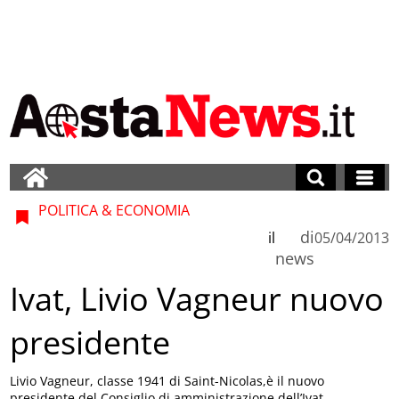
POLITICA & ECONOMIA
di
il
05/04/2013
news
Ivat, Livio Vagneur nuovo
presidente
Livio Vagneur, classe 1941 di Saint-Nicolas,è il nuovo
presidente del Consiglio di amministrazione dell’Ivat.