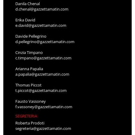
Danila Chenal
d.chenal@gazzettamatin.com
Erika David
e.david@gazzettamatin.com
Davide Pellegrino
d.pellegrino@gazzettamatin.com
Cinzia Timpano
c.timpano@gazzettamatin.com
Arianna Papalia
a.papalia@gazzettamatin.com
Thomas Piccot
t.piccot@gazzettamatin.com
Fausto Vassoney
f.vassoney@gazzettamatin.com
SEGRETERIA
Roberta Prodoti
segreteria@gazzettamatin.com