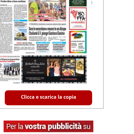
Clicca e scarica la copia