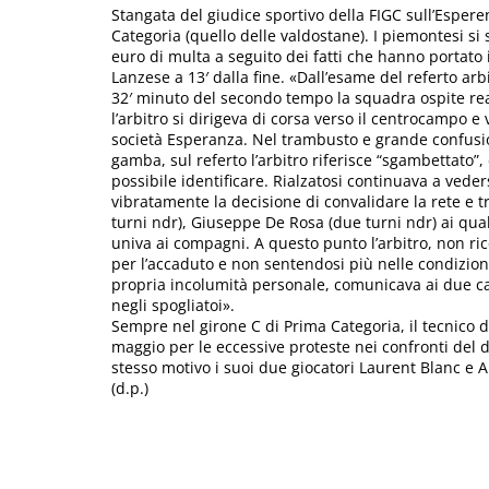
Stangata del giudice sportivo della FIGC sull’Esperen
Categoria (quello delle valdostane). I piemontesi si 
euro di multa a seguito dei fatti che hanno portato 
Lanzese a 13′ dalla fine. «Dall’esame del referto arbi
32′ minuto del secondo tempo la squadra ospite rea
l’arbitro si dirigeva di corsa verso il centrocampo 
società Esperanza. Nel trambusto e grande confusio
gamba, sul referto l’arbitro riferisce “sgambettato”,
possibile identificare. Rialzatosi continuava a vede
vibratamente la decisione di convalidare la rete e tr
turni ndr), Giuseppe De Rosa (due turni ndr) ai quali
univa ai compagni. A questo punto l’arbitro, non ric
per l’accaduto e non sentendosi più nelle condizion
propria incolumità personale, comunicava ai due cap
negli spogliatoi».
Sempre nel girone C di Prima Categoria, il tecnico 
maggio per le eccessive proteste nei confronti del di
stesso motivo i suoi due giocatori Laurent Blanc e A
(d.p.)