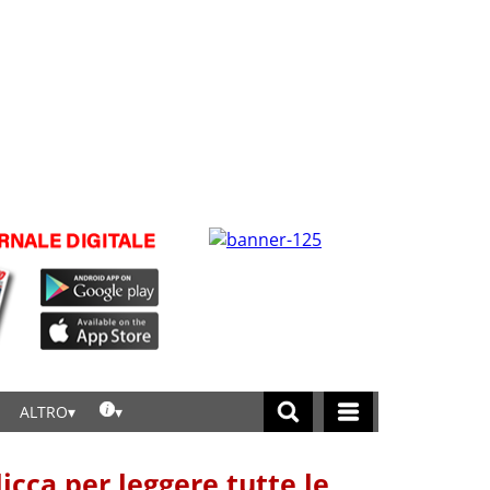
ALTRO
licca per leggere tutte le