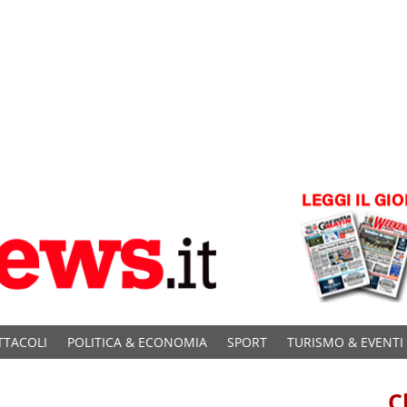
TTACOLI
POLITICA & ECONOMIA
SPORT
TURISMO & EVENTI
C