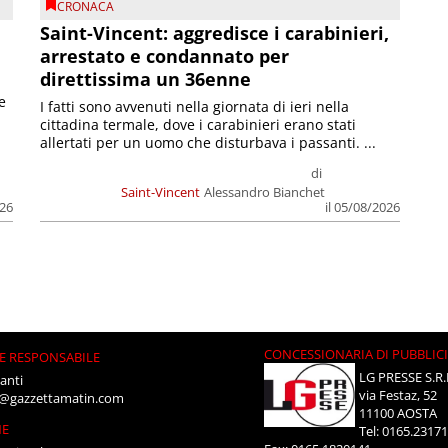
CRONACA
Saint-Vincent: aggredisce i carabinieri,
arrestato e condannato per
direttissima un 36enne
e
I fatti sono avvenuti nella giornata di ieri nella
cittadina termale, dove i carabinieri erano stati
allertati per un uomo che disturbava i passanti. ...
di
Saint-Vincent
Alessandro Bianchet
026
il 05/08/2026
CONCESSIONARIA DI PUBBLIC
E RESPONSABILE
LG PRESSE S.R.
anti
via Festaz, 52
i@gazzettamatin.com
11100 AOSTA
NE
Tel: 0165.2317