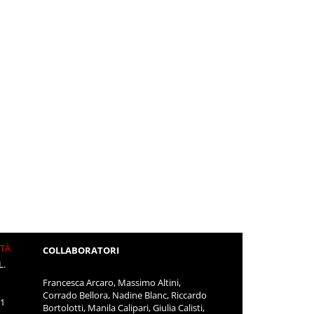
ITÀ
COLLABORATORI
L.
Francesca Arcaro, Massimo Altini,
Corrado Bellora, Nadine Blanc, Riccardo
11
Bortolotti, Manila Calipari, Giulia Calisti,