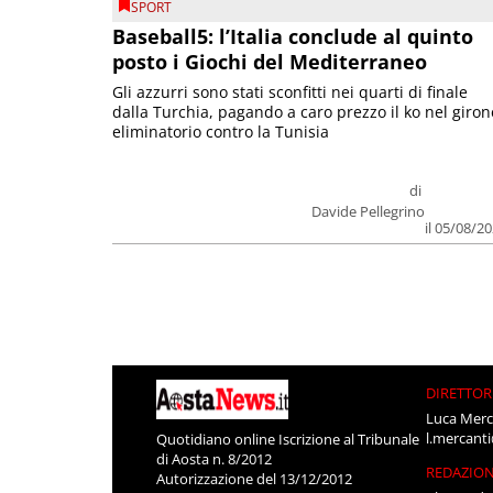
SPORT
Baseball5: l’Italia conclude al quinto
posto i Giochi del Mediterraneo
Gli azzurri sono stati sconfitti nei quarti di finale
dalla Turchia, pagando a caro prezzo il ko nel giron
eliminatorio contro la Tunisia
di
Davide Pellegrino
il 05/08/2
DIRETTOR
Luca Merc
l.mercant
Quotidiano online Iscrizione al Tribunale
di Aosta n. 8/2012
REDAZIO
Autorizzazione del 13/12/2012