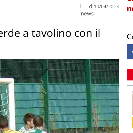
di
il
10/04/2013
n
news
erde a tavolino con il
C