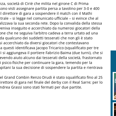
za, società di Ciriè che milita nel girone C di Prima
sono visti assegnare partita persa a tavolino per 3-0 e 400
il direttore di gara a sospendere il match con il Mathi
trale – si legge nel comunicato ufficiale – si evince che al
lizzava la sua seconda rete. Dopo la convalida della stessa
e veniva inseguito e accerchiato da numerosi giocatori della
ne che ne seguiva l’arbitro cadeva a terra urtato ad una
 da qualcuno dei suddetti tesserati che non gli è stato
rsi accerchiato da diversi giocatori che contestavano
a questi identificava Jacopo Tricarico (squalificato per tre
 si aggiungeva il portiere Fabrizio Baima (due turni), che si
evendo aiuto alcuno dai tesserati della società, frastornato
i psico-fisiche per continuare la gara, temendo per la
itani la sua decisione di sospendere la partita e rientrava
del Grand Combin Renzo Drudi è stato squalificato fino al 25
rettore di gara nel finale del derby con il Real Sarre; per lo
ndrea Grassi sono stati fermati per due partite.