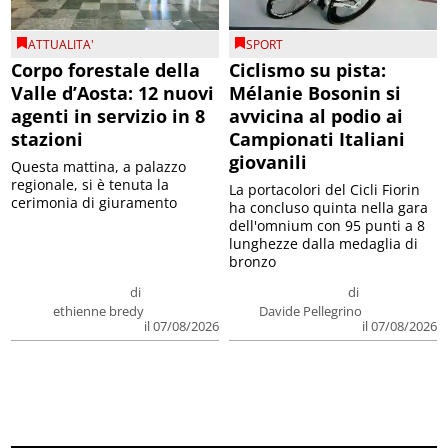
ATTUALITA'
SPORT
Corpo forestale della
Ciclismo su pista:
Valle d’Aosta: 12 nuovi
Mélanie Bosonin si
agenti in servizio in 8
avvicina al podio ai
stazioni
Campionati Italiani
giovanili
Questa mattina, a palazzo
regionale, si è tenuta la
La portacolori del Cicli Fiorin
cerimonia di giuramento
ha concluso quinta nella gara
dell'omnium con 95 punti a 8
lunghezze dalla medaglia di
bronzo
di
di
ethienne bredy
Davide Pellegrino
il 07/08/2026
il 07/08/2026