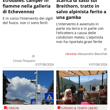
Etroubles: camper in
Scarica di sassi sul
fiamme nella galleria
Breithorn, tratto in
di Echevennoz
salvo alpinista ferito a
una gamba
E in corso l'intervento dei vigili
del fuoco, non ci sono feriti
L'intervento è avvenuto in
parte via terra e in parte con
l'elicottero a causa delle
condizioni meteo. L'alpinista
non ha riportato gravi ferite
di
cervinia
Alessandro Bianchet
di
Cinzia Timpano
il 07/08/2026
il 07/08/2026
COMUNI
TURISMO & TEMPO LIBERO