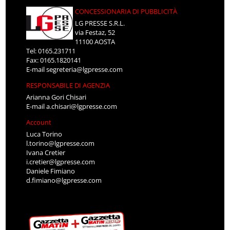
CONCESSIONARIA DI PUBBLICITÀ
LG PRESSE S.R.L.
via Festaz, 52
11100 AOSTA
Tel: 0165.231711
Fax: 0165.1820141
E-mail
segreteria@lgpresse.com
RESPONSABILE DI AGENZIA
Arianna Gori Chisari
E-mail
a.chisari@lgpresse.com
Account
Luca Torino
l.torino@lgpresse.com
Ivana Cretier
i.cretier@lgpresse.com
Daniele Fimiano
d.fimiano@lgpresse.com