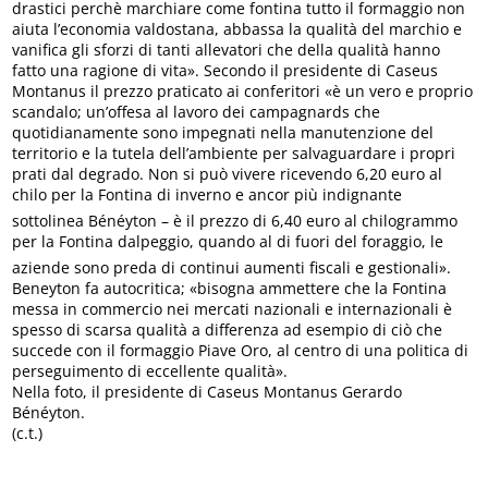
drastici perchè marchiare come fontina tutto il formaggio non
aiuta l’economia valdostana, abbassa la qualità del marchio e
vanifica gli sforzi di tanti allevatori che della qualità hanno
fatto una ragione di vita». Secondo il presidente di Caseus
Montanus il prezzo praticato ai conferitori «è un vero e proprio
scandalo; un’offesa al lavoro dei campagnards che
quotidianamente sono impegnati nella manutenzione del
territorio e la tutela dell’ambiente per salvaguardare i propri
prati dal degrado. Non si può vivere ricevendo 6,20 euro al
chilo per la Fontina di inverno e ancor più indignante 
sottolinea Bénéyton – è il prezzo di 6,40 euro al chilogrammo
per la Fontina dalpeggio, quando al di fuori del foraggio, le
aziende sono preda di continui aumenti fiscali e gestionali».
Beneyton fa autocritica; «bisogna ammettere che la Fontina
messa in commercio nei mercati nazionali e internazionali è
spesso di scarsa qualità a differenza ad esempio di ciò che
succede con il formaggio Piave Oro, al centro di una politica di
perseguimento di eccellente qualità».
Nella foto, il presidente di Caseus Montanus Gerardo
Bénéyton.
(c.t.)