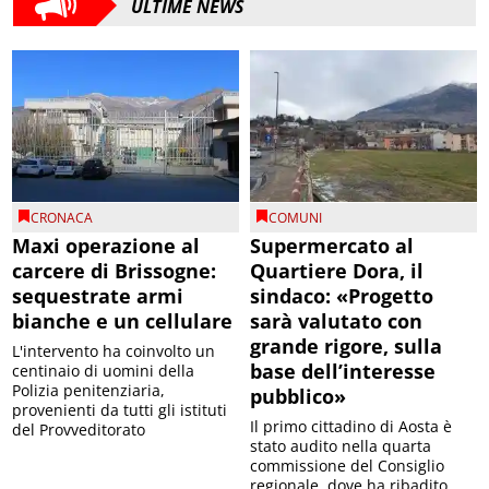
ULTIME NEWS
CRONACA
COMUNI
Maxi operazione al
Supermercato al
carcere di Brissogne:
Quartiere Dora, il
sequestrate armi
sindaco: «Progetto
bianche e un cellulare
sarà valutato con
grande rigore, sulla
L'intervento ha coinvolto un
base dell’interesse
centinaio di uomini della
Polizia penitenziaria,
pubblico»
provenienti da tutti gli istituti
Il primo cittadino di Aosta è
del Provveditorato
stato audito nella quarta
commissione del Consiglio
regionale, dove ha ribadito