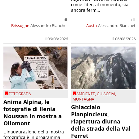
come l'iter, al momento, sia
ancora ferm...
di
di
Brissogne
Alessandro Bianchet
Aosta
Alessandro Bianchet
il 06/08/2026
il 06/08/2026
FOTOGRAFIA
AMBIENTE
,
GHIACCIAI
,
MONTAGNA
Anima Alpina, le
Ghiacciaio
fotografie di Ilenia
Planpincieux,
Noussan in mostra a
riapertura diurna
Ollomont
della strada della Val
L'inaugurazione della mostra
Ferret
fotografica è in programma