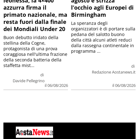
leonessa, la 4×400
agosto e strizza
azzurra firma il
l’occhio agli Europei di
primato nazionale, ma
Birmingham
resta fuori dalla finale
La speranza degli
dei Mondiali Under 20
organizzatori è di portare sulla
pedana del salotto buono
Buon debutto iridato della
della città alcuni atleti reduci
stellina della Cogne,
dalla rassegna continentale in
protagonista di una prova
programma ...
coraggiosa nell'ultima frazione
della seconda batteria della
staffetta mist...
di
Redazione Aostanews.it
di
Davide Pellegrino
il 06/08/2026
il 06/08/2026