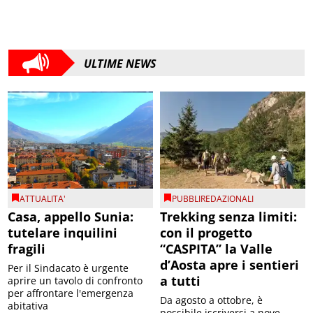
ULTIME NEWS
ATTUALITA'
PUBBLIREDAZIONALI
Casa, appello Sunia:
Trekking senza limiti:
tutelare inquilini
con il progetto
fragili
“CASPITA” la Valle
d’Aosta apre i sentieri
Per il Sindacato è urgente
a tutti
aprire un tavolo di confronto
per affrontare l'emergenza
Da agosto a ottobre, è
abitativa
possibile iscriversi a nove