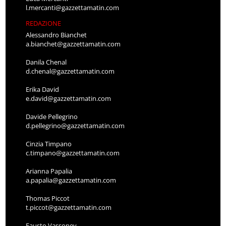
l.mercanti@gazzettamatin.com
REDAZIONE
Alessandro Bianchet
a.bianchet@gazzettamatin.com
Danila Chenal
d.chenal@gazzettamatin.com
Erika David
e.david@gazzettamatin.com
Davide Pellegrino
d.pellegrino@gazzettamatin.com
Cinzia Timpano
c.timpano@gazzettamatin.com
Arianna Papalia
a.papalia@gazzettamatin.com
Thomas Piccot
t.piccot@gazzettamatin.com
Fausto Vassoney