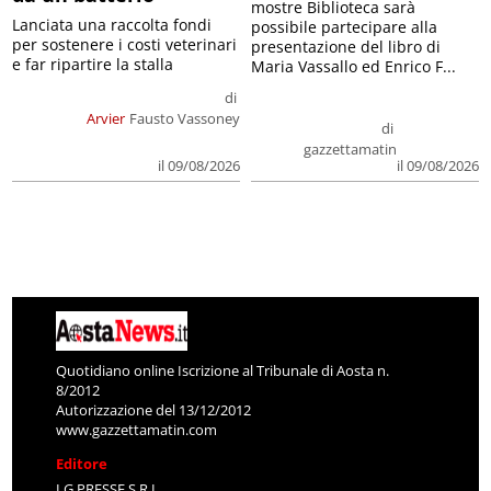
mostre Biblioteca sarà
Lanciata una raccolta fondi
possibile partecipare alla
per sostenere i costi veterinari
presentazione del libro di
e far ripartire la stalla
Maria Vassallo ed Enrico F...
di
Arvier
Fausto Vassoney
di
gazzettamatin
il 09/08/2026
il 09/08/2026
Quotidiano online Iscrizione al Tribunale di Aosta n.
8/2012
Autorizzazione del 13/12/2012
www.gazzettamatin.com
Editore
LG PRESSE S.R.L.