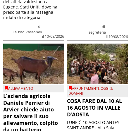
dell'atleta valdostana a
Eugene, Stati Uniti, dove ha
preso parte alla rassegna
iridata di categoria
di
di
Fausto Vassoney
segreteria
il 10/08/2026
il 10/08/2026
ALLEVAMENTO
APPUNTAMENTI
,
OGGI &
DOMANI
L’azienda agricola
COSA FARE DAL 10 AL
Daniele Perrier di
16 AGOSTO IN VALLE
Arvier chiede aiuto
D’AOSTA
per salvare il suo
allevamento, colpito
LUNEDÌ 10 AGOSTO ANTEY-
SAINT-ANDRÉ - Alla Sala
da un batterio