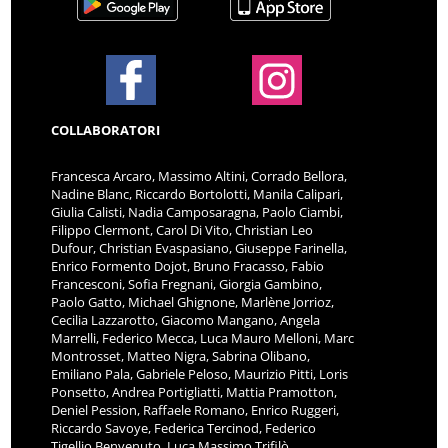
COLLABORATORI
Francesca Arcaro, Massimo Altini, Corrado Bellora,
Nadine Blanc, Riccardo Bortolotti, Manila Calipari,
Giulia Calisti, Nadia Camposaragna, Paolo Ciambi,
Filippo Clermont, Carol Di Vito, Christian Leo
Dufour, Christian Evaspasiano, Giuseppe Farinella,
Enrico Formento Dojot, Bruno Fracasso, Fabio
Francesconi, Sofia Fregnani, Giorgia Gambino,
Paolo Gatto, Michael Ghignone, Marlène Jorrioz,
Cecilia Lazzarotto, Giacomo Mangano, Angela
Marrelli, Federico Mecca, Luca Mauro Melloni, Marc
Montrosset, Matteo Nigra, Sabrina Olibano,
Emiliano Pala, Gabriele Peloso, Maurizio Pitti, Loris
Ponsetto, Andrea Portigliatti, Mattia Pramotton,
Deniel Pession, Raffaele Romano, Enrico Ruggeri,
Riccardo Savoye, Federica Tercinod, Federico
Tigellio Benvenuto, Luca Massimo Trifilò