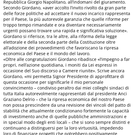
Repubblica Giorgio Napolitano, all’indomani del giuramento.
Secondo Giordano, «aver accolto l’invito rivolto da gran parte
delle forze politiche ad accettare il nuovo incarico rappresenta
per il Paese, la più autorevole garanzia che quelle riforme per
troppo tempo rimandate e ora diventare necessariamente
urgenti possano trovare una rapida e significativa soluzione».
Giordano si riferisce, tra le altre, alla riforma della legge
elettorale e della seconda parte della Costituzione oltre
all’adozione dei provvedimenti che favoriscano la ripresa
economica del Paese e il mondo del lavoro.
«Oltre alle congratulazioni Giordano ribadisce «l’impegno a far
propri, nell’azione quotidiana, i moniti da Lei espressi in
occasione del Suo discorso a Camere riunite». Scrive ancora
Giordano, «mi permetta Signor Presidente di approfittare di
questa occasione per significarle il mio personale
convincimento – condiviso peraltro dai miei colleghi sindaci di
tutta Italia autorevolmente rappresentati dal presidente Anci
Graziano Delrio – che la ripresa economica del nostro Paese
non possa prescindere da una revisione dei vincoli del patto di
stabilità che attualmente condizionano fortemente la capacità
di investimento anche di quelle pubbliche amministrazioni e
in special modo degli enti locali – che si sono sempre distinti e
continuano a distinguersi per la loro virtuosità, impedendo
loro di finanziare progetti che potrebbero positivamente