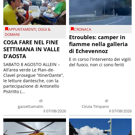
APPUNTAMENTI
,
OGGI &
CRONACA
DOMANI
Etroubles: camper in
COSA FARE NEL FINE
fiamme nella galleria
SETTIMANA IN VALLE
di Echevennoz
D’AOSTA
E in corso l'intervento dei vigili
SABATO 8 AGOSTO ALLEIN –
del fuoco, non ci sono feriti
All’area verde Le Plan-de-
Clavel prosegue “ItinerDante”,
le letture dantesche, con la
partecipazione di Antonello
Pistritto (...
di
di
gazzettamatin
Cinzia Timpano
il 07/08/2026
il 07/08/2026