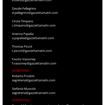
e.david@gazzettamatin.com
Davide Pellegrino
d.pellegrino@gazzettamatin.com
Cinzia Timpano
c.timpano@gazzettamatin.com
Arianna Papalia
a.papalia@gazzettamatin.com
Thomas Piccot
t.piccot@gazzettamatin.com
Fausto Vassoney
f.vassoney@gazzettamatin.com
SEGRETERIA
Roberta Prodoti
segreteria@gazzettamatin.com
Stefania Muscolo
segreteria@gazzettamatin.com
CONTATTACI