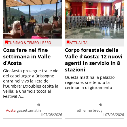
TURISMO & TEMPO LIBERO
ATTUALITA'
Cosa fare nel fine
Corpo forestale della
settimana in Valle
Valle d’Aosta: 12 nuovi
d’Aosta
agenti in servizio in 8
stazioni
GiocAosta prosegue tra le vie
del capoluogo; a Brissogne
Questa mattina, a palazzo
entra nel vivo la Feta de
regionale, si è tenuta la
l’Oumbra; Etroubles ospita la
cerimonia di giuramento
Veillà; a Chamois tocca al
Festival A...
di
di
Aosta
gazzettamatin
ethienne bredy
il 07/08/2026
il 07/08/2026