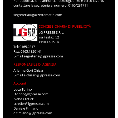
Per pubblicazione annunci, necrologi, offro e cerco lavoro,
contattare la segreteria al numero: 0165/231711
segreteria@gazzettamatin.com
CONCESSIONARIA DI PUBBLICITÀ
LG PRESSE S.R.L.
via Festaz, 52
11100 AOSTA
Tel: 0165.231711
Fax: 0165.1820141
E-mail
segreteria@lgpresse.com
RESPONSABILE DI AGENZIA
Arianna Gori Chisari
E-mail
a.chisari@lgpresse.com
Account
Luca Torino
l.torino@lgpresse.com
Ivana Cretier
i.cretier@lgpresse.com
Daniele Fimiano
d.fimiano@lgpresse.com