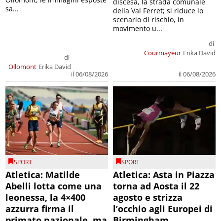
discesa, la strada comunale
sa...
della Val Ferret; si riduce lo
scenario di rischio, in
movimento u...
di
Courmayeur
Erika David
di
Ollomont
Erika David
il 06/08/2026
il 06/08/2026
SPORT
SPORT
Atletica: Matilde
Atletica: Asta in Piazza
Abelli lotta come una
torna ad Aosta il 22
leonessa, la 4×400
agosto e strizza
azzurra firma il
l’occhio agli Europei di
primato nazionale, ma
Birmingham