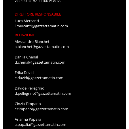
via Festaz, 52 11100 AOSTA
DIRETTORE RESPONSABILE
Luca Mercanti
l.mercanti@gazzettamatin.com
REDAZIONE
Alessandro Bianchet
a.bianchet@gazzettamatin.com
Danila Chenal
d.chenal@gazzettamatin.com
Erika David
e.david@gazzettamatin.com
Davide Pellegrino
d.pellegrino@gazzettamatin.com
Cinzia Timpano
c.timpano@gazzettamatin.com
Arianna Papalia
a.papalia@gazzettamatin.com