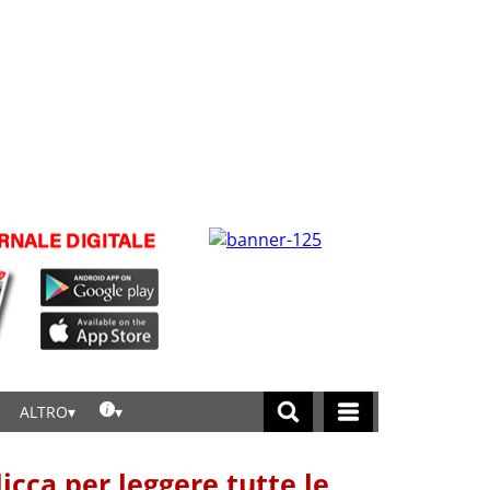
ALTRO
licca per leggere tutte le