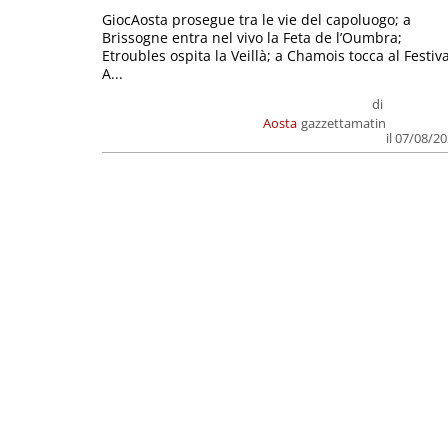
GiocAosta prosegue tra le vie del capoluogo; a
Brissogne entra nel vivo la Feta de l’Oumbra;
Etroubles ospita la Veillà; a Chamois tocca al Festiva
A...
di
Aosta
gazzettamatin
il 07/08/2