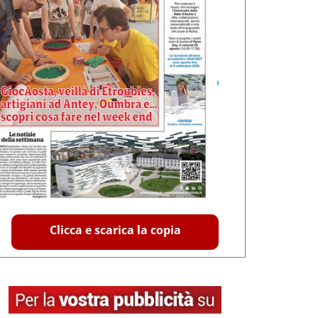
Clicca e scarica la copia