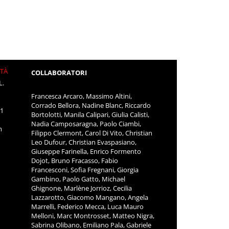
ITÀ
COLLABORATORI
L.
Francesca Arcaro, Massimo Altini,
Corrado Bellora, Nadine Blanc, Riccardo
11
Bortolotti, Manila Calipari, Giulia Calisti,
Nadia Camposaragna, Paolo Ciambi,
m
Filippo Clermont, Carol Di Vito, Christian
Leo Dufour, Christian Evaspasiano,
Giuseppe Farinella, Enrico Formento
Dojot, Bruno Fracasso, Fabio
Francesconi, Sofia Fregnani, Giorgia
Gambino, Paolo Gatto, Michael
Ghignone, Marlène Jorrioz, Cecilia
Lazzarotto, Giacomo Mangano, Angela
Marrelli, Federico Mecca, Luca Mauro
Melloni, Marc Montrosset, Matteo Nigra,
Sabrina Olibano, Emiliano Pala, Gabriele