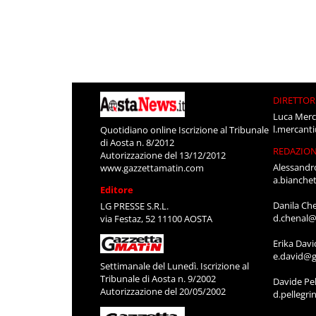
DIRETTOR
Luca Merc
l.mercant
Quotidiano online Iscrizione al Tribunale
di Aosta n. 8/2012
REDAZIO
Autorizzazione del 13/12/2012
Alessandr
www.gazzettamatin.com
a.bianche
Editore
Danila Ch
LG PRESSE S.R.L.
d.chenal@
via Festaz, 52 11100 AOSTA
Erika Davi
e.david@g
Settimanale del Lunedì. Iscrizione al
Tribunale di Aosta n. 9/2002
Davide Pel
Autorizzazione del 20/05/2002
d.pellegr