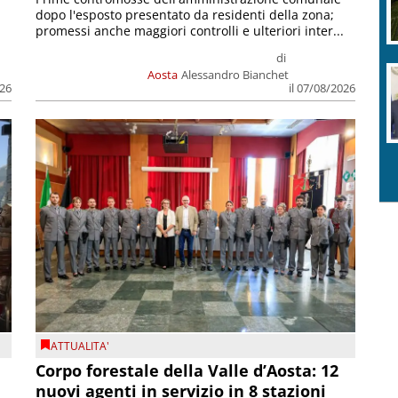
dopo l'esposto presentato da residenti della zona;
promessi anche maggiori controlli e ulteriori inter...
di
Aosta
Alessandro Bianchet
026
il 07/08/2026
ATTUALITA'
Corpo forestale della Valle d’Aosta: 12
nuovi agenti in servizio in 8 stazioni