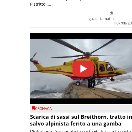
Pistritto (...
di
gazzettamatin
il 07/08/2
CRONACA
Scarica di sassi sul Breithorn, tratto i
salvo alpinista ferito a una gamba
L'intervento è avvenuto in parte via terra e in parte