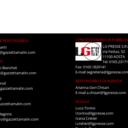
CONCESSIONARIA DI PUBBLIC
E RESPONSABILE
LG PRESSE S.R.
anti
via Festaz, 52
i@gazzettamatin.com
11100 AOSTA
NE
Tel: 0165.2317
Fax: 0165.1820141
o Bianchet
E-mail
segreteria@lgpresse.co
t@gazzettamatin.com
RESPONSABILE DI AGENZIA
enal
Arianna Gori Chisari
gazzettamatin.com
E-mail
a.chisari@lgpresse.com
d
Account
azzettamatin.com
Luca Torino
l.torino@lgpresse.com
legrino
Ivana Cretier
ino@gazzettamatin.com
i.cretier@lgpresse.com