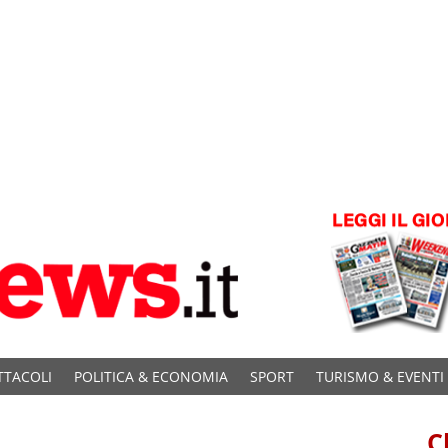
TTACOLI
POLITICA & ECONOMIA
SPORT
TURISMO & EVENTI
C