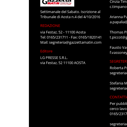
Cinzia Ti
c.timpan
Settimanale del Sabato. Iscrizione al
Tribunale di Aosta n.4 del 4/10/2016
Arianna P
a.papalia
REDAZIONE
via Festaz, 52 - 11100 Aosta
Thomas Pi
Tel: 0165/231711 - Fax: 0165/1820141
t.piccot@
Mail:
segreteria@gazzettamatin.com
Fausto Va
Editore
f.vassone
LG PRESSE S.R.L.
SEGRETER
via Festaz, 52 11100 AOSTA
Roberta P
segreteri
Stefania 
segreteri
CONTATT
Per pubbli
cerco lavo
0165/231
segreteri