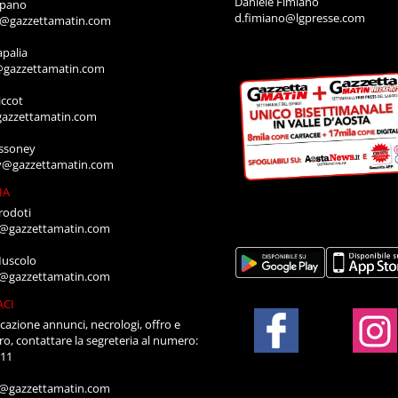
Daniele Fimiano
mpano
d.fimiano@lgpresse.com
o@gazzettamatin.com
apalia
@gazzettamatin.com
ccot
gazzettamatin.com
ssoney
y@gazzettamatin.com
IA
rodoti
a@gazzettamatin.com
Muscolo
a@gazzettamatin.com
ACI
cazione annunci, necrologi, offro e
ro, contattare la segreteria al numero:
711
a@gazzettamatin.com