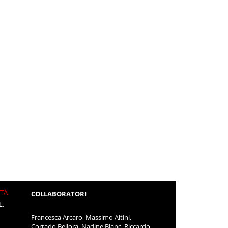
ITÀ
COLLABORATORI
L.
Francesca Arcaro, Massimo Altini,
Corrado Bellora, Nadine Blanc, Riccardo