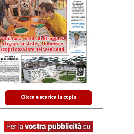
Clicca e scarica la copia