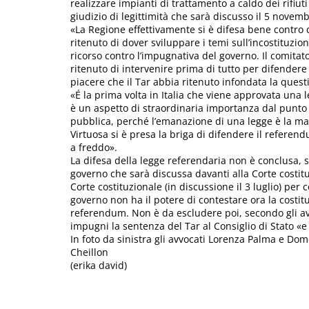
realizzare impianti di trattamento a caldo dei rifiu
giudizio di legittimità che sarà discusso il 5 novemb
«La Regione effettivamente si è difesa bene contro
ritenuto di dover sviluppare i temi sull’incostituzio
ricorso contro l’impugnativa del governo. Il comita
ritenuto di intervenire prima di tutto per difendere 
piacere che il Tar abbia ritenuto infondata la questio
«É la prima volta in Italia che viene approvata una 
è un aspetto di straordinaria importanza dal punto d
pubblica, perché l’emanazione di una legge è la ma
Virtuosa si è presa la briga di difendere il referen
a freddo».
La difesa della legge referendaria non è conclusa, 
governo che sarà discussa davanti alla Corte costitu
Corte costituzionale (in discussione il 3 luglio) per co
governo non ha il potere di contestare ora la costit
referendum. Non è da escludere poi, secondo gli a
impugni la sentenza del Tar al Consiglio di Stato «e
In foto da sinistra gli avvocati Lorenza Palma e Do
Cheillon
(erika david)