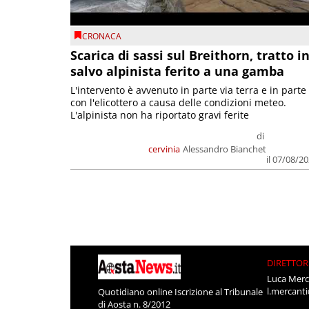
CRONACA
Scarica di sassi sul Breithorn, tratto i
salvo alpinista ferito a una gamba
L'intervento è avvenuto in parte via terra e in parte
con l'elicottero a causa delle condizioni meteo.
L'alpinista non ha riportato gravi ferite
di
cervinia
Alessandro Bianchet
il 07/08/2
DIRETTOR
Luca Merc
l.mercant
Quotidiano online Iscrizione al Tribunale
di Aosta n. 8/2012