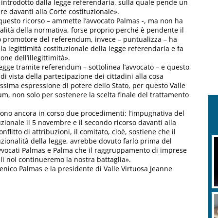
ti introdotto dalla legge referendaria, sulla quale pende un
re davanti alla Corte costituzionale».
 questo ricorso – ammette l’avvocato Palmas -, ma non ha
nalità della normativa, forse proprio perché è pendente il
to promotore del referendum, invece – puntualizza – ha
la legittimità costituzionale della legge referendaria e fa
ne dell’illegittimità».
legge tramite referendum – sottolinea l’avvocato – e questo
i vista della partecipazione dei cittadini alla cosa
ssima espressione di potere dello Stato, per questo Valle
dum, non solo per sostenere la scelta finale del trattamento
sono ancora in corso due procedimenti: l’impugnativa del
zionale il 5 novembre e il secondo ricorso davanti alla
nflitto di attribuzioni, il comitato, cioè, sostiene che il
uzionalità della legge, avrebbe dovuto farlo prima del
vvocati Palmas e Palma che il raggruppamento di imprese
 lì noi continueremo la nostra battaglia».
menico Palmas e la presidente di Valle Virtuosa Jeanne