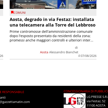
COMUNI
n
Aosta, degrado in via Festaz: installata
una telecamera alla Torre del Lebbroso
Prime contromosse dell'amministrazione comunale
dopo l'esposto presentato da residenti della zona;
promessi anche maggiori controlli e ulteriori inter...
di
Aosta
Alessandro Bianchet
026
il 07/08/2026
CONCESSIONARIA DI PUBBLIC
E RESPONSABILE
LG PRESSE S.R.
anti
via Festaz, 52
i@gazzettamatin.com
11100 AOSTA