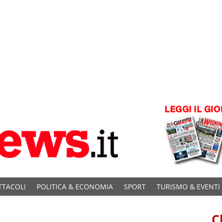
TTACOLI
POLITICA & ECONOMIA
SPORT
TURISMO & EVENTI
C