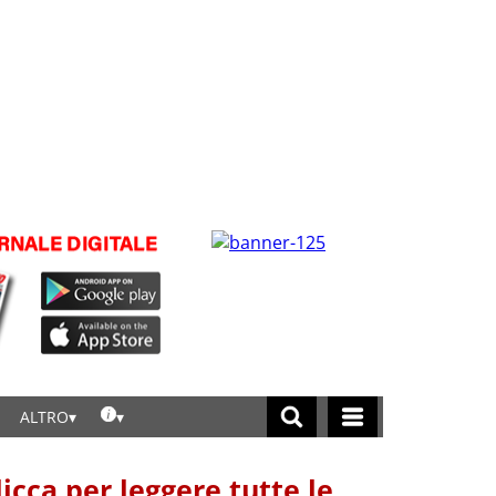
ALTRO
licca per leggere tutte le