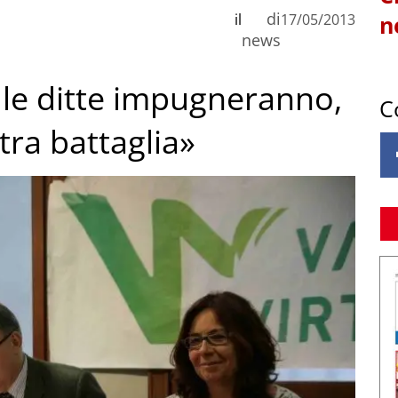
di
il
17/05/2013
n
news
 le ditte impugneranno,
C
ra battaglia»