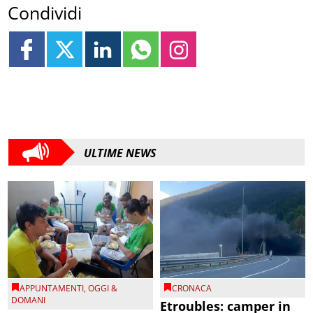
Condividi
ULTIME NEWS
APPUNTAMENTI
,
OGGI &
CRONACA
DOMANI
Etroubles: camper in