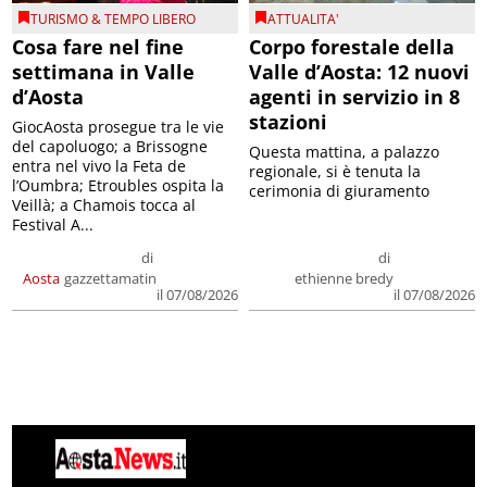
TURISMO & TEMPO LIBERO
ATTUALITA'
Cosa fare nel fine
Corpo forestale della
settimana in Valle
Valle d’Aosta: 12 nuovi
d’Aosta
agenti in servizio in 8
stazioni
GiocAosta prosegue tra le vie
del capoluogo; a Brissogne
Questa mattina, a palazzo
entra nel vivo la Feta de
regionale, si è tenuta la
l’Oumbra; Etroubles ospita la
cerimonia di giuramento
Veillà; a Chamois tocca al
Festival A...
di
di
Aosta
gazzettamatin
ethienne bredy
il 07/08/2026
il 07/08/2026