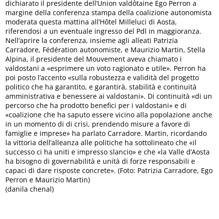
dichiarato il presidente dell’Union valdôtaine Ego Perron a
margine della conferenza stampa della coalizione autonomista
moderata questa mattina all’Hôtel Milleluci di Aosta,
riferendosi a un eventuale ingresso del Pdl in maggioranza.
Nell’aprire la conferenza, insieme agli alleati Patrizia
Carradore, Fédération autonomiste, e Maurizio Martin, Stella
Alpina, il presidente del Mouvement aveva chiamato i
valdostani a «esprimere un voto ragionato e utile». Perron ha
poi posto l’accento «sulla robustezza e validità del progetto
politico che ha garantito, e garantirà, stabilità e continuità
amministrativa e benessere ai valdostani». Di continuità «di un
percorso che ha prodotto benefici per i valdostani» e di
«coalizione che ha saputo essere vicino alla popolazione anche
in un momento di di crisi, prendendo misure a favore di
famiglie e imprese» ha parlato Carradore. Martin, ricordando
la vittoria dell’alleanza alle politiche ha sottolineato che «il
successo ci ha uniti e impresso slancio» e che «la Valle d’Aosta
ha bisogno di governabilità e unità di forze responsabili e
capaci di dare risposte concrete». (Foto: Patrizia Carradore, Ego
Perron e Maurizio Martin)
(danila chenal)