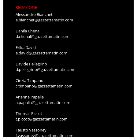
REDAZIONE
Alessandro Bianchet
a.bianchet@gazzettamatin.com
Danila Chenal
d.chenal@gazzettamatin.com
Erika David
e.david@gazzettamatin.com
Davide Pellegrino
d.pellegrino@gazzettamatin.com
Cinzia Timpano
c.timpano@gazzettamatin.com
Arianna Papalia
a.papalia@gazzettamatin.com
Thomas Piccot
t.piccot@gazzettamatin.com
Fausto Vassoney
f.vassoney@gazzettamatin.com