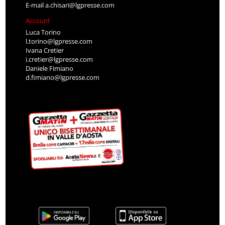
E-mail
a.chisari@lgpresse.com
Account
Luca Torino
l.torino@lgpresse.com
Ivana Cretier
i.cretier@lgpresse.com
Daniele Fimiano
d.fimiano@lgpresse.com