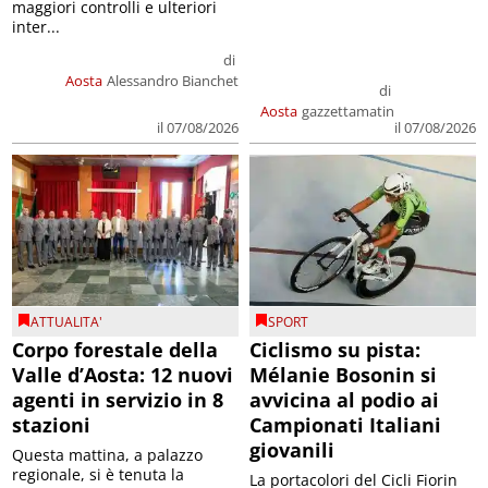
maggiori controlli e ulteriori
inter...
di
Aosta
Alessandro Bianchet
di
Aosta
gazzettamatin
il 07/08/2026
il 07/08/2026
ATTUALITA'
SPORT
Corpo forestale della
Ciclismo su pista:
Valle d’Aosta: 12 nuovi
Mélanie Bosonin si
agenti in servizio in 8
avvicina al podio ai
stazioni
Campionati Italiani
giovanili
Questa mattina, a palazzo
regionale, si è tenuta la
La portacolori del Cicli Fiorin