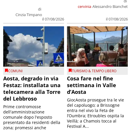
di
cervinia
Alessandro Bianchet
di
Cinzia Timpano
il 07/08/2026
il 07/08/2026
COMUNI
TURISMO & TEMPO LIBERO
Aosta, degrado in via
Cosa fare nel fine
Festaz: installata una
settimana in Valle
telecamera alla Torre
d’Aosta
del Lebbroso
GiocAosta prosegue tra le vie
del capoluogo; a Brissogne
Prime contromosse
entra nel vivo la Feta de
dell'amministrazione
l’Oumbra; Etroubles ospita la
comunale dopo l'esposto
Veillà; a Chamois tocca al
presentato da residenti della
Festival A...
zona; promessi anche