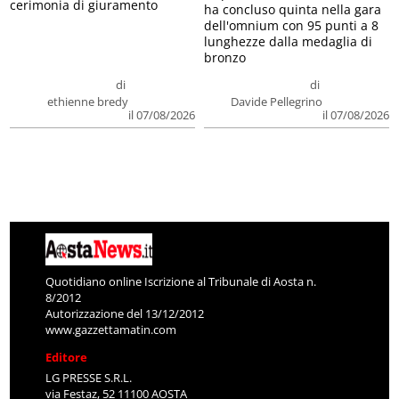
cerimonia di giuramento
ha concluso quinta nella gara
dell'omnium con 95 punti a 8
lunghezze dalla medaglia di
bronzo
di
di
ethienne bredy
Davide Pellegrino
il 07/08/2026
il 07/08/2026
Quotidiano online Iscrizione al Tribunale di Aosta n.
8/2012
Autorizzazione del 13/12/2012
www.gazzettamatin.com
Editore
LG PRESSE S.R.L.
via Festaz, 52 11100 AOSTA