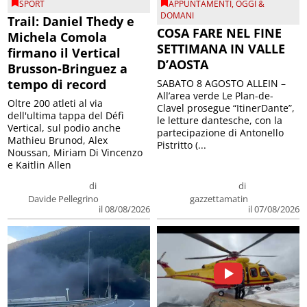
SPORT
APPUNTAMENTI
,
OGGI &
DOMANI
Trail: Daniel Thedy e
COSA FARE NEL FINE
Michela Comola
SETTIMANA IN VALLE
firmano il Vertical
D’AOSTA
Brusson-Bringuez a
tempo di record
SABATO 8 AGOSTO ALLEIN –
All’area verde Le Plan-de-
Oltre 200 atleti al via
Clavel prosegue “ItinerDante”,
dell'ultima tappa del Défì
le letture dantesche, con la
Vertical, sul podio anche
partecipazione di Antonello
Mathieu Brunod, Alex
Pistritto (...
Noussan, Miriam Di Vincenzo
e Kaitlin Allen
di
di
Davide Pellegrino
gazzettamatin
il 08/08/2026
il 07/08/2026