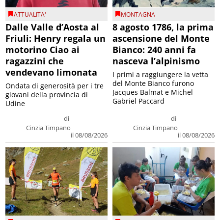
ATTUALITA'
MONTAGNA
Dalle Valle d’Aosta al
8 agosto 1786, la prima
Friuli: Henry regala un
ascensione del Monte
motorino Ciao ai
Bianco: 240 anni fa
ragazzini che
nasceva l’alpinismo
vendevano limonata
I primi a raggiungere la vetta
del Monte Bianco furono
Ondata di generosità per i tre
Jacques Balmat e Michel
giovani della provincia di
Gabriel Paccard
Udine
di
di
Cinzia Timpano
Cinzia Timpano
il 08/08/2026
il 08/08/2026