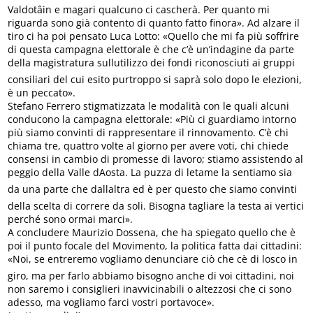
Valdotâin e magari qualcuno ci cascherà. Per quanto mi
riguarda sono già contento di quanto fatto finora». Ad alzare il
tiro ci ha poi pensato Luca Lotto: «Quello che mi fa più soffrire
di questa campagna elettorale è che c’è un’indagine da parte
della magistratura sullutilizzo dei fondi riconosciuti ai gruppi
consiliari del cui esito purtroppo si saprà solo dopo le elezioni,
è un peccato».
Stefano Ferrero stigmatizzata le modalità con le quali alcuni
conducono la campagna elettorale: «Più ci guardiamo intorno
più siamo convinti di rappresentare il rinnovamento. C’è chi
chiama tre, quattro volte al giorno per avere voti, chi chiede
consensi in cambio di promesse di lavoro; stiamo assistendo al
peggio della Valle dAosta. La puzza di letame la sentiamo sia
da una parte che dallaltra ed è per questo che siamo convinti
della scelta di correre da soli. Bisogna tagliare la testa ai vertici
perché sono ormai marci».
A concludere Maurizio Dossena, che ha spiegato quello che è
poi il punto focale del Movimento, la politica fatta dai cittadini:
«Noi, se entreremo vogliamo denunciare ciò che cè di losco in
giro, ma per farlo abbiamo bisogno anche di voi cittadini, noi
non saremo i consiglieri inavvicinabili o altezzosi che ci sono
adesso, ma vogliamo farci vostri portavoce».