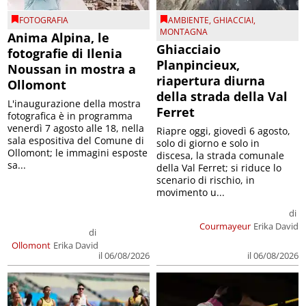
FOTOGRAFIA
AMBIENTE
,
GHIACCIAI
,
MONTAGNA
Anima Alpina, le
Ghiacciaio
fotografie di Ilenia
Planpincieux,
Noussan in mostra a
riapertura diurna
Ollomont
della strada della Val
L'inaugurazione della mostra
Ferret
fotografica è in programma
venerdì 7 agosto alle 18, nella
Riapre oggi, giovedì 6 agosto,
sala espositiva del Comune di
solo di giorno e solo in
Ollomont; le immagini esposte
discesa, la strada comunale
sa...
della Val Ferret; si riduce lo
scenario di rischio, in
movimento u...
di
Courmayeur
Erika David
di
Ollomont
Erika David
il 06/08/2026
il 06/08/2026