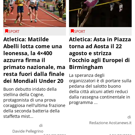
SPORT
SPORT
Atletica: Matilde
Atletica: Asta in Piazza
Abelli lotta come una
torna ad Aosta il 22
leonessa, la 4×400
agosto e strizza
azzurra firma il
l’occhio agli Europei di
primato nazionale, ma
Birmingham
resta fuori dalla finale
La speranza degli
dei Mondiali Under 20
organizzatori è di portare sulla
pedana del salotto buono
Buon debutto iridato della
della città alcuni atleti reduci
stellina della Cogne,
dalla rassegna continentale in
protagonista di una prova
programma ...
coraggiosa nell'ultima frazione
della seconda batteria della
staffetta mist...
di
Redazione Aostanews.it
di
Davide Pellegrino