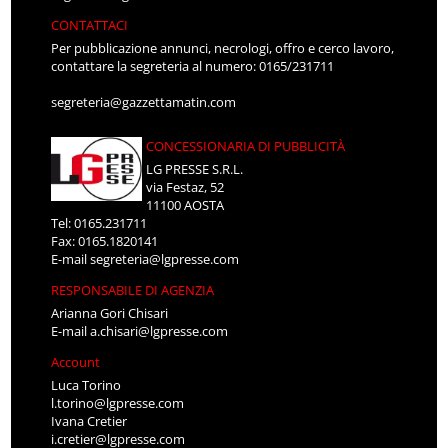
CONTATTACI
Per pubblicazione annunci, necrologi, offro e cerco lavoro,
contattare la segreteria al numero: 0165/231711
segreteria@gazzettamatin.com
CONCESSIONARIA DI PUBBLICITÀ
LG PRESSE S.R.L.
via Festaz, 52
11100 AOSTA
Tel: 0165.231711
Fax: 0165.1820141
E-mail
segreteria@lgpresse.com
RESPONSABILE DI AGENZIA
Arianna Gori Chisari
E-mail
a.chisari@lgpresse.com
Account
Luca Torino
l.torino@lgpresse.com
Ivana Cretier
i.cretier@lgpresse.com