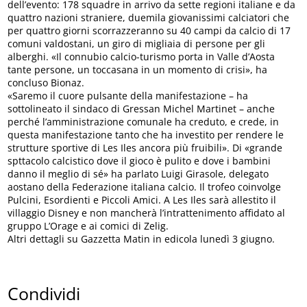
dell’evento: 178 squadre in arrivo da sette regioni italiane e da
quattro nazioni straniere, duemila giovanissimi calciatori che
per quattro giorni scorrazzeranno su 40 campi da calcio di 17
comuni valdostani, un giro di migliaia di persone per gli
alberghi. «Il connubio calcio-turismo porta in Valle d’Aosta
tante persone, un toccasana in un momento di crisi», ha
concluso Bionaz.
«Saremo il cuore pulsante della manifestazione – ha
sottolineato il sindaco di Gressan Michel Martinet – anche
perché l’amministrazione comunale ha creduto, e crede, in
questa manifestazione tanto che ha investito per rendere le
strutture sportive di Les Iles ancora più fruibili». Di «grande
spttacolo calcistico dove il gioco è pulito e dove i bambini
danno il meglio di sé» ha parlato Luigi Girasole, delegato
aostano della Federazione italiana calcio. Il trofeo coinvolge
Pulcini, Esordienti e Piccoli Amici. A Les Iles sarà allestito il
villaggio Disney e non mancherà l’intrattenimento affidato al
gruppo L’Orage e ai comici di Zelig.
Altri dettagli su Gazzetta Matin in edicola lunedì 3 giugno.
Condividi