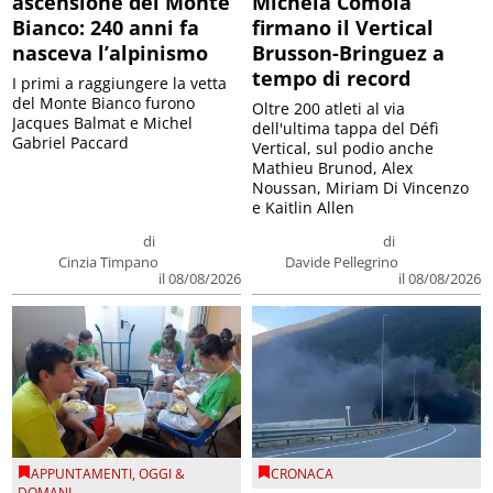
ascensione del Monte
Michela Comola
Bianco: 240 anni fa
firmano il Vertical
nasceva l’alpinismo
Brusson-Bringuez a
tempo di record
I primi a raggiungere la vetta
del Monte Bianco furono
Oltre 200 atleti al via
Jacques Balmat e Michel
dell'ultima tappa del Défì
Gabriel Paccard
Vertical, sul podio anche
Mathieu Brunod, Alex
Noussan, Miriam Di Vincenzo
e Kaitlin Allen
di
di
Cinzia Timpano
Davide Pellegrino
il 08/08/2026
il 08/08/2026
APPUNTAMENTI
,
OGGI &
CRONACA
DOMANI