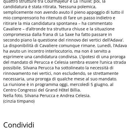
quattro strutture tra Courmayeur e La Thuile; poi, la
candidatura è stata ritirata. ‘Nessuna polemica,
semplicemente non avendo avuto il pieno appoggio di tutto il
mio comprensorio ho ritenuto di fare un passo indietro e
ritirare la mia candidatura spontanea – ha commentato
Cavaliere – d’altronde tra struttura chiuse e la situazione
compromessa dalla frana di La Saxe ha fatto passare in
secondo piano la questione del rinnovo dei vertici dell’Adava’.
La disponibilità di Cavaliere comunque rimane. Lunedì, l’Adava
ha avuto un incontro interlocutorio, ma non è servito a
esprimere una candidatura condivisa. L’ipotesi di una proroga
del mandato di Perucca e Celesia sembra essere l’unica strada
possibile. Silvana Perucca ha sottolineato la necessità di
rinnovamento nei vertici, non escludendo, se strettamente
necessaria, una proroga di qualche mese al suo mandato.
La riunione è in programma oggi, mercoledì 5 giugno, al
Centro Congressi del Grand Hôtel Billia.
Nella foto, Silvana Perucca e Andrea Celesia.
(cinzia timpano)
Condividi