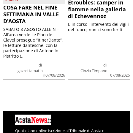
Etroubles: camper in
COSA FARE NEL FINE
fiamme nella galleria
SETTIMANA IN VALLE
di Echevennoz
D’AOSTA
E in corso l'intervento dei vigili
SABATO 8 AGOSTO ALLEIN –
del fuoco, non ci sono feriti
All’area verde Le Plan-de-
Clavel prosegue “ItinerDante”,
le letture dantesche, con la
partecipazione di Antonello
Pistritto (...
di
di
gazzettamatin
Cinzia Timpano
il 07/08/2026
il 07/08/2026
Quotidiano online Iscrizione al Tribunale di Aosta n.