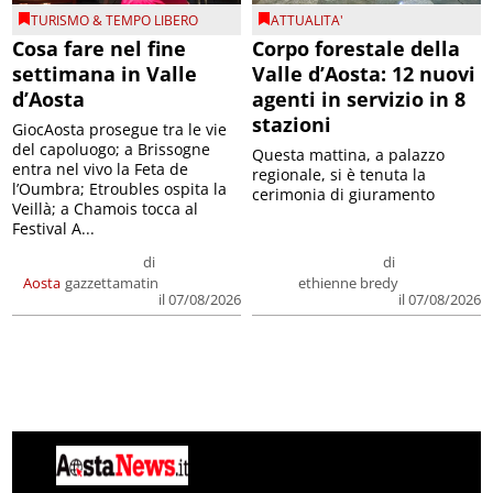
TURISMO & TEMPO LIBERO
ATTUALITA'
Cosa fare nel fine
Corpo forestale della
settimana in Valle
Valle d’Aosta: 12 nuovi
d’Aosta
agenti in servizio in 8
stazioni
GiocAosta prosegue tra le vie
del capoluogo; a Brissogne
Questa mattina, a palazzo
entra nel vivo la Feta de
regionale, si è tenuta la
l’Oumbra; Etroubles ospita la
cerimonia di giuramento
Veillà; a Chamois tocca al
Festival A...
di
di
Aosta
gazzettamatin
ethienne bredy
il 07/08/2026
il 07/08/2026