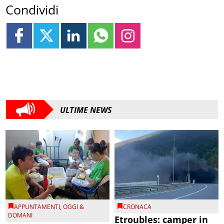
Condividi
ULTIME NEWS
APPUNTAMENTI
,
OGGI &
CRONACA
DOMANI
Etroubles: camper in