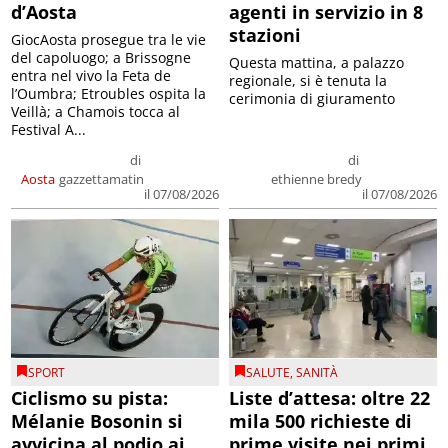
d’Aosta
agenti in servizio in 8
stazioni
GiocAosta prosegue tra le vie
del capoluogo; a Brissogne
Questa mattina, a palazzo
entra nel vivo la Feta de
regionale, si è tenuta la
l’Oumbra; Etroubles ospita la
cerimonia di giuramento
Veillà; a Chamois tocca al
Festival A...
di
di
Aosta
gazzettamatin
ethienne bredy
il 07/08/2026
il 07/08/2026
SPORT
SALUTE
,
SANITÀ
Ciclismo su pista:
Liste d’attesa: oltre 22
Mélanie Bosonin si
mila 500 richieste di
avvicina al podio ai
prime visite nei primi