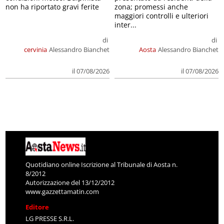
non ha riportato gravi ferite
zona; promessi anche
maggiori controlli e ulteriori
inter...
di
di
cervinia
Alessandro Bianchet
Aosta
Alessandro Bianchet
il 07/08/2026
il 07/08/2026
Quotidiano online Iscrizione al Tribunale di Aosta n.
8/2012
Autorizzazione del 13/12/2012
www.gazzettamatin.com
Editore
LG PRESSE S.R.L.