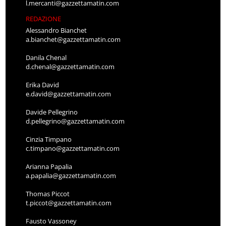
l.mercanti@gazzettamatin.com
REDAZIONE
Alessandro Bianchet
a.bianchet@gazzettamatin.com
Danila Chenal
d.chenal@gazzettamatin.com
Erika David
e.david@gazzettamatin.com
Davide Pellegrino
d.pellegrino@gazzettamatin.com
Cinzia Timpano
c.timpano@gazzettamatin.com
Arianna Papalia
a.papalia@gazzettamatin.com
Thomas Piccot
t.piccot@gazzettamatin.com
Fausto Vassoney