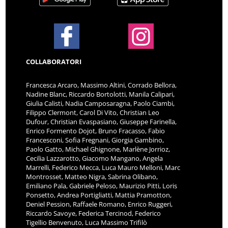
COLLABORATORI
Francesca Arcaro, Massimo Altini, Corrado Bellora,
Nadine Blanc, Riccardo Bortolotti, Manila Calipari,
Giulia Calisti, Nadia Camposaragna, Paolo Ciambi,
Filippo Clermont, Carol Di Vito, Christian Leo
Dufour, Christian Evaspasiano, Giuseppe Farinella,
Enrico Formento Dojot, Bruno Fracasso, Fabio
Francesconi, Sofia Fregnani, Giorgia Gambino,
Paolo Gatto, Michael Ghignone, Marlène Jorrioz,
Cecilia Lazzarotto, Giacomo Mangano, Angela
Marrelli, Federico Mecca, Luca Mauro Melloni, Marc
Montrosset, Matteo Nigra, Sabrina Olibano,
Emiliano Pala, Gabriele Peloso, Maurizio Pitti, Loris
Ponsetto, Andrea Portigliatti, Mattia Pramotton,
Deniel Pession, Raffaele Romano, Enrico Ruggeri,
Riccardo Savoye, Federica Tercinod, Federico
Tigellio Benvenuto, Luca Massimo Trifilò