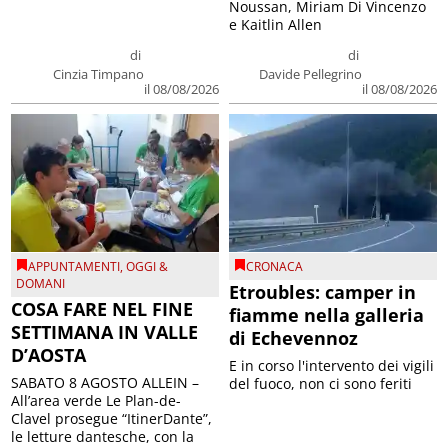
Noussan, Miriam Di Vincenzo
e Kaitlin Allen
di
di
Cinzia Timpano
Davide Pellegrino
il 08/08/2026
il 08/08/2026
APPUNTAMENTI
,
OGGI &
CRONACA
DOMANI
Etroubles: camper in
COSA FARE NEL FINE
fiamme nella galleria
SETTIMANA IN VALLE
di Echevennoz
D’AOSTA
E in corso l'intervento dei vigili
SABATO 8 AGOSTO ALLEIN –
del fuoco, non ci sono feriti
All’area verde Le Plan-de-
Clavel prosegue “ItinerDante”,
le letture dantesche, con la