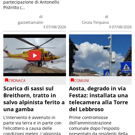
partecipazione di Antonello
Pistritto (...
di
di
gazzettamatin
Cinzia Timpano
il 07/08/2026
il 07/08/2026
CRONACA
COMUNI
Scarica di sassi sul
Aosta, degrado in via
Breithorn, tratto in
Festaz: installata una
salvo alpinista ferito a
telecamera alla Torre
una gamba
del Lebbroso
L'intervento è avvenuto in
Prime contromosse
parte via terra e in parte con
dell'amministrazione
l'elicottero a causa delle
comunale dopo l'esposto
condizioni meteo. L'alpinista
presentato da residenti della