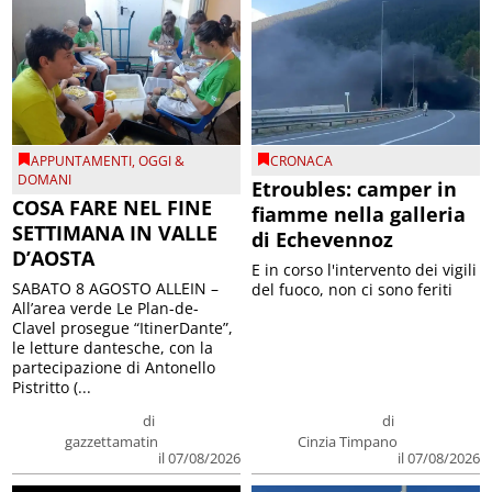
APPUNTAMENTI
,
OGGI &
CRONACA
DOMANI
Etroubles: camper in
COSA FARE NEL FINE
fiamme nella galleria
SETTIMANA IN VALLE
di Echevennoz
D’AOSTA
E in corso l'intervento dei vigili
SABATO 8 AGOSTO ALLEIN –
del fuoco, non ci sono feriti
All’area verde Le Plan-de-
Clavel prosegue “ItinerDante”,
le letture dantesche, con la
partecipazione di Antonello
Pistritto (...
di
di
gazzettamatin
Cinzia Timpano
il 07/08/2026
il 07/08/2026