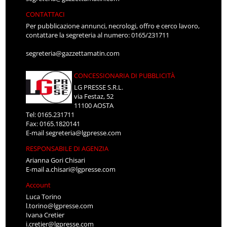
CONTATTACI
Per pubblicazione annunci, necrologi, offro e cerco lavoro,
contattare la segreteria al numero: 0165/231711
segreteria@gazzettamatin.com
CONCESSIONARIA DI PUBBLICITÀ
LG PRESSE S.R.L.
via Festaz, 52
11100 AOSTA
Tel: 0165.231711
Fax: 0165.1820141
E-mail
segreteria@lgpresse.com
RESPONSABILE DI AGENZIA
Arianna Gori Chisari
E-mail
a.chisari@lgpresse.com
Account
Luca Torino
l.torino@lgpresse.com
Ivana Cretier
i.cretier@lgpresse.com