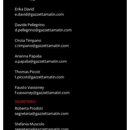
Erika David
e.david@gazzettamatin.com
Davide Pellegrino
d.pellegrino@gazzettamatin.com
Cinzia Timpano
c.timpano@gazzettamatin.com
Arianna Papalia
a.papalia@gazzettamatin.com
Thomas Piccot
t.piccot@gazzettamatin.com
Fausto Vassoney
f.vassoney@gazzettamatin.com
SEGRETERIA
Roberta Prodoti
segreteria@gazzettamatin.com
Stefania Muscolo
segreteria@gazzettamatin.com