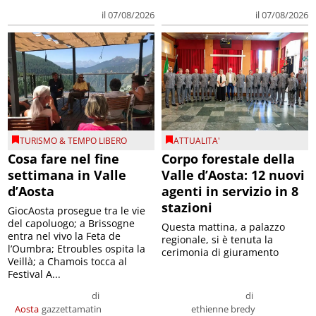
il 07/08/2026
il 07/08/2026
TURISMO & TEMPO LIBERO
ATTUALITA'
Cosa fare nel fine
Corpo forestale della
settimana in Valle
Valle d’Aosta: 12 nuovi
d’Aosta
agenti in servizio in 8
stazioni
GiocAosta prosegue tra le vie
del capoluogo; a Brissogne
Questa mattina, a palazzo
entra nel vivo la Feta de
regionale, si è tenuta la
l’Oumbra; Etroubles ospita la
cerimonia di giuramento
Veillà; a Chamois tocca al
Festival A...
di
di
Aosta
gazzettamatin
ethienne bredy