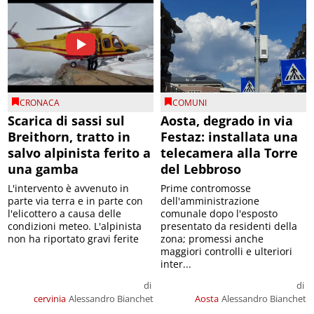
CRONACA
COMUNI
Scarica di sassi sul
Aosta, degrado in via
Breithorn, tratto in
Festaz: installata una
salvo alpinista ferito a
telecamera alla Torre
una gamba
del Lebbroso
L'intervento è avvenuto in
Prime contromosse
parte via terra e in parte con
dell'amministrazione
l'elicottero a causa delle
comunale dopo l'esposto
condizioni meteo. L'alpinista
presentato da residenti della
non ha riportato gravi ferite
zona; promessi anche
maggiori controlli e ulteriori
inter...
di
di
cervinia
Alessandro Bianchet
Aosta
Alessandro Bianchet