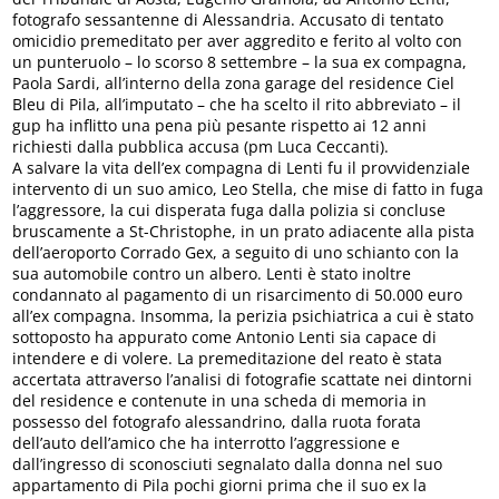
fotografo sessantenne di Alessandria. Accusato di tentato
omicidio premeditato per aver aggredito e ferito al volto con
un punteruolo – lo scorso 8 settembre – la sua ex compagna,
Paola Sardi, all’interno della zona garage del residence Ciel
Bleu di Pila, all’imputato – che ha scelto il rito abbreviato – il
gup ha inflitto una pena più pesante rispetto ai 12 anni
richiesti dalla pubblica accusa (pm Luca Ceccanti).
A salvare la vita dell’ex compagna di Lenti fu il provvidenziale
intervento di un suo amico, Leo Stella, che mise di fatto in fuga
l’aggressore, la cui disperata fuga dalla polizia si concluse
bruscamente a St-Christophe, in un prato adiacente alla pista
dell’aeroporto Corrado Gex, a seguito di uno schianto con la
sua automobile contro un albero. Lenti è stato inoltre
condannato al pagamento di un risarcimento di 50.000 euro
all’ex compagna. Insomma, la perizia psichiatrica a cui è stato
sottoposto ha appurato come Antonio Lenti sia capace di
intendere e di volere. La premeditazione del reato è stata
accertata attraverso l’analisi di fotografie scattate nei dintorni
del residence e contenute in una scheda di memoria in
possesso del fotografo alessandrino, dalla ruota forata
dell’auto dell’amico che ha interrotto l’aggressione e
dall’ingresso di sconosciuti segnalato dalla donna nel suo
appartamento di Pila pochi giorni prima che il suo ex la