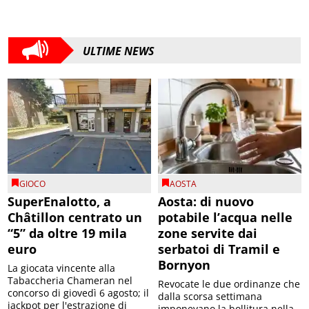
ULTIME NEWS
GIOCO
AOSTA
SuperEnalotto, a
Aosta: di nuovo
Châtillon centrato un
potabile l’acqua nelle
“5” da oltre 19 mila
zone servite dai
euro
serbatoi di Tramil e
Bornyon
La giocata vincente alla
Tabaccheria Chameran nel
Revocate le due ordinanze che
concorso di giovedì 6 agosto; il
dalla scorsa settimana
jackpot per l'estrazione di
imponevano la bollitura nella