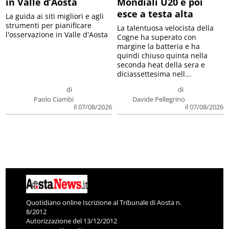
in Valle d’Aosta
Mondiali U20 e poi
esce a testa alta
La guida ai siti migliori e agli
strumenti per pianificare
La talentuosa velocista della
l'osservazione in Valle d'Aosta
Cogne ha superato con
margine la batteria e ha
quindi chiuso quinta nella
seconda heat della sera e
diciassettesima nell...
di
di
Paolo Ciambi
Davide Pellegrino
il 07/08/2026
il 07/08/2026
Quotidiano online Iscrizione al Tribunale di Aosta n.
8/2012
Autorizzazione del 13/12/2012