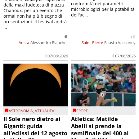
conformità dei parametri
della maxi ludoteca di piazza
microbiologici per la potabilità
Chanoux, per un evento che
dell'ac...
ormai non ha più bisogno di
presentazioni. Il festival andrà
...
di
di
Aosta
Alessandro Bianchet
Saint-Pierre
Fausto Vassoney
il 07/08/2026
il 07/08/2026
ASTRONOMIA
,
ATTUALITA'
SPORT
Il Sole nero dietro ai
Atletica: Matilde
Giganti: guida
Abelli si prende la
all’eclissi del 12 agosto
semifinale dei 400 ai