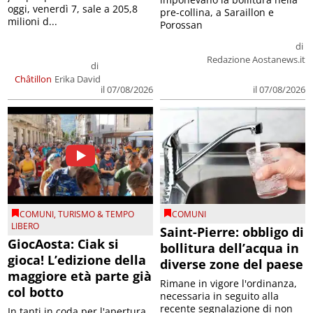
oggi, venerdì 7, sale a 205,8
pre-collina, a Saraillon e
milioni d...
Porossan
di
Redazione Aostanews.it
di
Châtillon
Erika David
il 07/08/2026
il 07/08/2026
COMUNI
,
TURISMO & TEMPO
COMUNI
LIBERO
Saint-Pierre: obbligo di
GiocAosta: Ciak si
bollitura dell’acqua in
gioca! L’edizione della
diverse zone del paese
maggiore età parte già
Rimane in vigore l'ordinanza,
col botto
necessaria in seguito alla
recente segnalazione di non
In tanti in coda per l'apertura