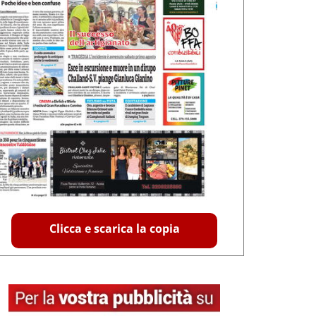
Clicca e scarica la copia