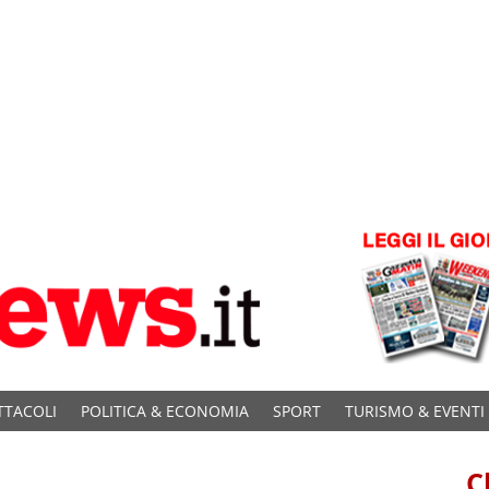
TTACOLI
POLITICA & ECONOMIA
SPORT
TURISMO & EVENTI
C