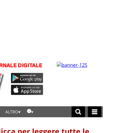
ALTRO
licca per leggere tutte le