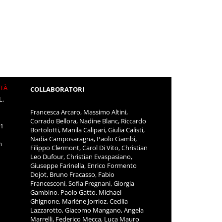
ITÀ
COLLABORATORI
L.
Francesca Arcaro, Massimo Altini,
Corrado Bellora, Nadine Blanc, Riccardo
11
Bortolotti, Manila Calipari, Giulia Calisti,
Nadia Camposaragna, Paolo Ciambi,
m
Filippo Clermont, Carol Di Vito, Christian
Leo Dufour, Christian Evaspasiano,
Giuseppe Farinella, Enrico Formento
Dojot, Bruno Fracasso, Fabio
Francesconi, Sofia Fregnani, Giorgia
Gambino, Paolo Gatto, Michael
Ghignone, Marlène Jorrioz, Cecilia
Lazzarotto, Giacomo Mangano, Angela
Marrelli, Federico Mecca, Luca Mauro