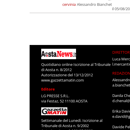
cervinia
Alessandro Bianchet
il 05/08/2
DIRETTOR
Luca Merc
l.mercant
Quotidiano online Iscrizione al Tribunale
di Aosta n. 8/2012
REDAZIO
Autorizzazione del 13/12/2012
Alessandr
www.gazzettamatin.com
a.bianche
Editore
Danila Ch
LG PRESSE S.R.L.
d.chenal@
via Festaz, 52 11100 AOSTA
Erika Davi
e.david@g
Settimanale del Lunedì. Iscrizione al
Tribunale di Aosta n. 9/2002
Davide Pel