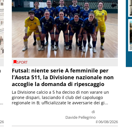
SPORT
a
Futsal: niente serie A femminile per
l’Aosta 511, la Divisione nazionale non
accoglie la domanda di ripescaggio
La Divisione calcio a 5 ha deciso di non varare un
girone dispari, lasciando il club del capoluogo
..
regionale in B; ufficializzate le avversarie dei gi...
di
Davide Pellegrino
026
il 06/08/2026