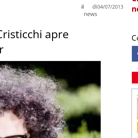
di
il
04/07/2013
n
news
Cristicchi apre
C
r