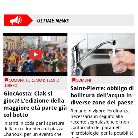
ULTIME NEWS
COMUNI
,
TURISMO & TEMPO
COMUNI
LIBERO
Saint-Pierre: obbligo di
GiocAosta: Ciak si
bollitura dell’acqua in
gioca! L’edizione della
diverse zone del paese
maggiore età parte già
Rimane in vigore l'ordinanza,
col botto
necessaria in seguito alla
recente segnalazione di non
In tanti in coda per l'apertura
conformità dei parametri
della maxi ludoteca di piazza
microbiologici per la potabilità
Chanoux, per un evento che