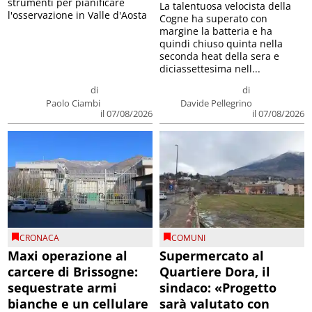
strumenti per pianificare
La talentuosa velocista della
l'osservazione in Valle d'Aosta
Cogne ha superato con
margine la batteria e ha
quindi chiuso quinta nella
seconda heat della sera e
diciassettesima nell...
di
di
Paolo Ciambi
Davide Pellegrino
il 07/08/2026
il 07/08/2026
CRONACA
COMUNI
Maxi operazione al
Supermercato al
carcere di Brissogne:
Quartiere Dora, il
sequestrate armi
sindaco: «Progetto
bianche e un cellulare
sarà valutato con