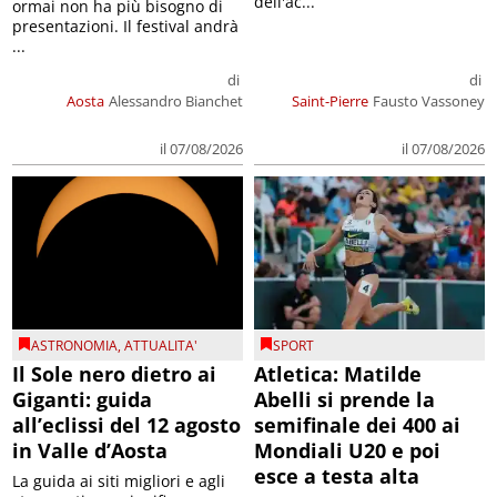
dell'ac...
ormai non ha più bisogno di
presentazioni. Il festival andrà
...
di
di
Aosta
Alessandro Bianchet
Saint-Pierre
Fausto Vassoney
il 07/08/2026
il 07/08/2026
ASTRONOMIA
,
ATTUALITA'
SPORT
Il Sole nero dietro ai
Atletica: Matilde
Giganti: guida
Abelli si prende la
all’eclissi del 12 agosto
semifinale dei 400 ai
in Valle d’Aosta
Mondiali U20 e poi
esce a testa alta
La guida ai siti migliori e agli