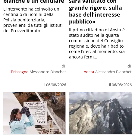
bianche e un cellulare
sarà valutato con
grande rigore, sulla
L'intervento ha coinvolto un
base dell’interesse
centinaio di uomini della
Polizia penitenziaria,
pubblico»
provenienti da tutti gli istituti
Il primo cittadino di Aosta è
del Provveditorato
stato audito nella quarta
commissione del Consiglio
regionale, dove ha ribadito
come l'iter, al momento, sia
ancora ferm...
di
di
Brissogne
Alessandro Bianchet
Aosta
Alessandro Bianchet
il 06/08/2026
il 06/08/2026