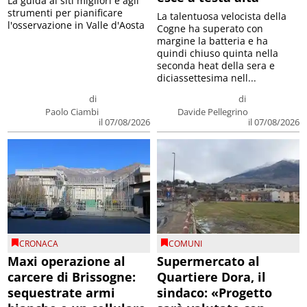
La guida ai siti migliori e agli
strumenti per pianificare
La talentuosa velocista della
l'osservazione in Valle d'Aosta
Cogne ha superato con
margine la batteria e ha
quindi chiuso quinta nella
seconda heat della sera e
diciassettesima nell...
di
di
Paolo Ciambi
Davide Pellegrino
il 07/08/2026
il 07/08/2026
CRONACA
COMUNI
Maxi operazione al
Supermercato al
carcere di Brissogne:
Quartiere Dora, il
sequestrate armi
sindaco: «Progetto