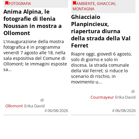
FOTOGRAFIA
AMBIENTE
,
GHIACCIAI
,
MONTAGNA
Anima Alpina, le
Ghiacciaio
fotografie di Ilenia
Planpincieux,
Noussan in mostra a
riapertura diurna
Ollomont
della strada della Val
L'inaugurazione della mostra
Ferret
fotografica è in programma
venerdì 7 agosto alle 18, nella
Riapre oggi, giovedì 6 agosto,
sala espositiva del Comune di
solo di giorno e solo in
Ollomont; le immagini esposte
discesa, la strada comunale
sa...
della Val Ferret; si riduce lo
scenario di rischio, in
movimento u...
di
Courmayeur
Erika David
di
Ollomont
Erika David
il 06/08/2026
il 06/08/2026