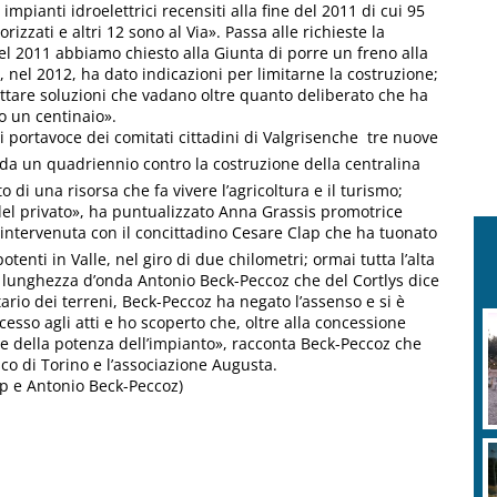
impianti idroelettrici recensiti alla fine del 2011 di cui 95
izzati e altri 12 sono al Via». Passa alle richieste la
l 2011 abbiamo chiesto alla Giunta di porre un freno alla
o, nel 2012, ha dato indicazioni per limitarne la costruzione;
tare soluzioni che vadano oltre quanto deliberato che ha
no un centinaio».
i portavoce dei comitati cittadini di Valgrisenche  tre nuove
tta da un quadriennio contro la costruzione della centralina
o di una risorsa che fa vivere l’agricoltura e il turismo;
del privato», ha puntualizzato Anna Grassis promotrice
-, intervenuta con il concittadino Cesare Clap che ha tuonato
otenti in Valle, nel giro di due chilometri; ormai tutta l’alta
a lunghezza d’onda Antonio Beck-Peccoz che del Cortlys dice
ario dei terreni, Beck-Peccoz ha negato l’assenso e si è
cesso agli atti e ho scoperto che, oltre alla concessione
ne della potenza dell’impianto», racconta Beck-Peccoz che
esco di Torino e l’associazione Augusta.
ap e Antonio Beck-Peccoz)