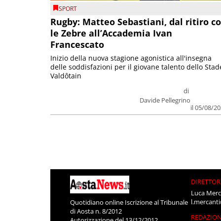
SPORT
Rugby: Matteo Sebastiani, dal ritiro c
le Zebre all’Accademia Ivan
Francescato
Inizio della nuova stagione agonistica all'insegna
delle soddisfazioni per il giovane talento dello Stad
Valdôtain
di
Davide Pellegrino
il 05/08/2
DIRETTOR
Luca Merc
l.mercant
Quotidiano online Iscrizione al Tribunale
di Aosta n. 8/2012
REDAZIO
Autorizzazione del 13/12/2012