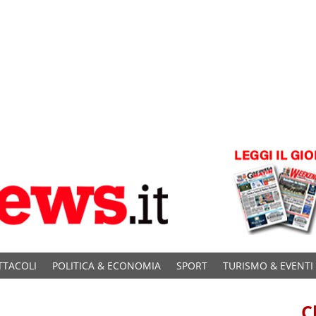
TTACOLI
POLITICA & ECONOMIA
SPORT
TURISMO & EVENTI
C