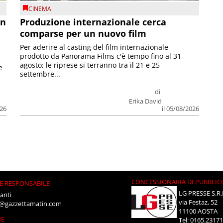
CINEMA
on
Produzione internazionale cerca
comparse per un nuovo film
Per aderire al casting del film internazionale
prodotto da Panorama Films c'è tempo fino al 31
agosto; le riprese si terranno tra il 21 e 25
e
settembre...
di
Erika David
026
il 05/08/2026
CONCESSIONARIA DI PUBBLIC
E RESPONSABILE
LG PRESSE S.R.
anti
via Festaz, 52
i@gazzettamatin.com
11100 AOSTA
NE
Tel: 0165.2317