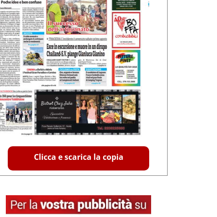
Clicca e scarica la copia