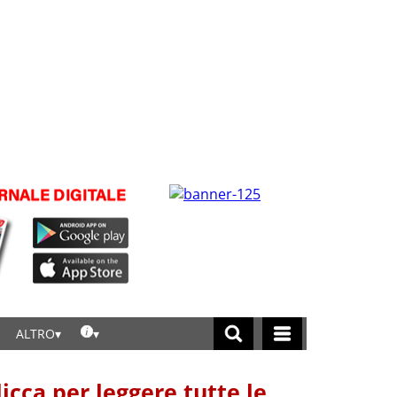
ALTRO
licca per leggere tutte le