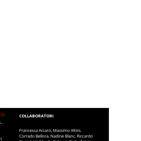
ITÀ
COLLABORATORI
L.
Francesca Arcaro, Massimo Altini,
Corrado Bellora, Nadine Blanc, Riccardo
11