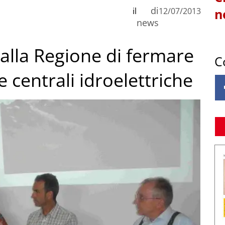
di
il
12/07/2013
n
news
alla Regione di fermare
C
e centrali idroelettriche