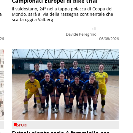
Campionati Europei di bike trial
Il valdostano, 24° nella tappa polacca di Coppa del
a
Mondo, sarà al via della rassegna continentale che
scatta oggi a Valberg
di
Davide Pellegrino
026
il 06/08/2026
SPORT