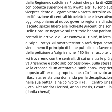
dalla Regione», sottolinea Piccioni che parla di «228 
con potenza superiore ai 95 Kwatt, altri 10 sono autor
vicepresidente di Legambiente Rosetta Bertolin: «Ne
proliferazione di centrali idroelettriche e l’esecutiv
oggi proponiamo al nuovo governo regionale di adot
lasciato spazio libero alle richieste giacenti che so
Delle ricadute negative sul territorio hanno parlato 
centrali in arrivo  e di Gressoney-La Trinité, in lo
all’Alpe Cortlys. «Il nostro territorio sarà depauperat
viene meno il principio di bene pubblico in favore 
della petizione a Valgrisenche  150 firme raccolte 
«ci troveremo con tre centrali, di cui una tra le più p
Valgrisenche è sotto sub concessione». Sulla stess
«è la cronaca di un attentato all’ambiente». Propriet
opposto all’iter di espropriazione. «Così ho avuto ac
rilasciata, esiste una domanda per la decuplicazio
nella sua battaglia ha coinvolto il Fai, il Centro Un
(Foto: Alessandra Piccioni, Anna Grassis, Cesare Cl
(danila chenal)