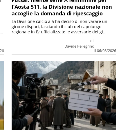
a
Futsal: niente serie A femminile per
l’Aosta 511, la Divisione nazionale non
accoglie la domanda di ripescaggio
La Divisione calcio a 5 ha deciso di non varare un
girone dispari, lasciando il club del capoluogo
..
regionale in B; ufficializzate le avversarie dei gi...
di
Davide Pellegrino
026
il 06/08/2026