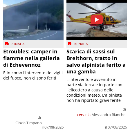
CRONACA
CRONACA
Etroubles: camper in
Scarica di sassi sul
fiamme nella galleria
Breithorn, tratto in
di Echevennoz
salvo alpinista ferito a
una gamba
E in corso l'intervento dei vigili
del fuoco, non ci sono feriti
L'intervento è avvenuto in
parte via terra e in parte con
l'elicottero a causa delle
condizioni meteo. L'alpinista
non ha riportato gravi ferite
di
cervinia
Alessandro Bianchet
di
Cinzia Timpano
il 07/08/2026
il 07/08/2026