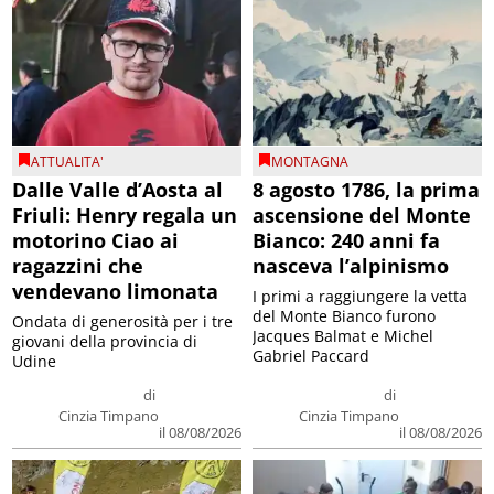
ATTUALITA'
MONTAGNA
Dalle Valle d’Aosta al
8 agosto 1786, la prima
Friuli: Henry regala un
ascensione del Monte
motorino Ciao ai
Bianco: 240 anni fa
ragazzini che
nasceva l’alpinismo
vendevano limonata
I primi a raggiungere la vetta
del Monte Bianco furono
Ondata di generosità per i tre
Jacques Balmat e Michel
giovani della provincia di
Gabriel Paccard
Udine
di
di
Cinzia Timpano
Cinzia Timpano
il 08/08/2026
il 08/08/2026