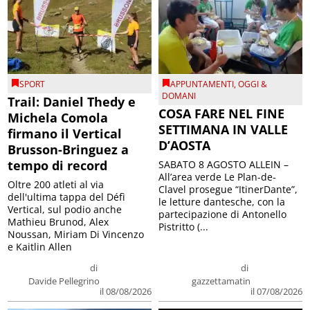
SPORT
APPUNTAMENTI
,
OGGI &
DOMANI
Trail: Daniel Thedy e
COSA FARE NEL FINE
Michela Comola
SETTIMANA IN VALLE
firmano il Vertical
D’AOSTA
Brusson-Bringuez a
tempo di record
SABATO 8 AGOSTO ALLEIN –
All’area verde Le Plan-de-
Oltre 200 atleti al via
Clavel prosegue “ItinerDante”,
dell'ultima tappa del Défì
le letture dantesche, con la
Vertical, sul podio anche
partecipazione di Antonello
Mathieu Brunod, Alex
Pistritto (...
Noussan, Miriam Di Vincenzo
e Kaitlin Allen
di
di
Davide Pellegrino
gazzettamatin
il 08/08/2026
il 07/08/2026