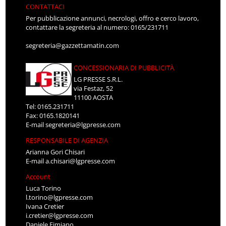
CONTATTACI
Per pubblicazione annunci, necrologi, offro e cerco lavoro,
contattare la segreteria al numero: 0165/231711
segreteria@gazzettamatin.com
CONCESSIONARIA DI PUBBLICITÀ
LG PRESSE S.R.L.
via Festaz, 52
11100 AOSTA
Tel: 0165.231711
Fax: 0165.1820141
E-mail
segreteria@lgpresse.com
RESPONSABILE DI AGENZIA
Arianna Gori Chisari
E-mail
a.chisari@lgpresse.com
Account
Luca Torino
l.torino@lgpresse.com
Ivana Cretier
i.cretier@lgpresse.com
Daniele Fimiano