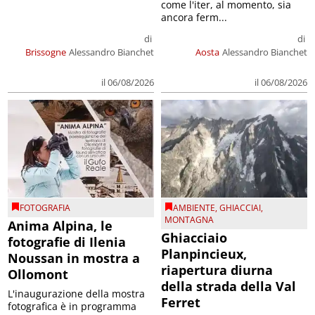
come l'iter, al momento, sia
ancora ferm...
di
di
Brissogne
Alessandro Bianchet
Aosta
Alessandro Bianchet
il 06/08/2026
il 06/08/2026
FOTOGRAFIA
AMBIENTE
,
GHIACCIAI
,
MONTAGNA
Anima Alpina, le
Ghiacciaio
fotografie di Ilenia
Planpincieux,
Noussan in mostra a
riapertura diurna
Ollomont
della strada della Val
L'inaugurazione della mostra
Ferret
fotografica è in programma