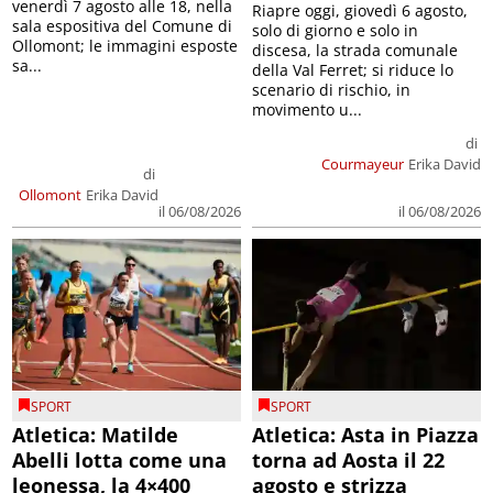
venerdì 7 agosto alle 18, nella
Riapre oggi, giovedì 6 agosto,
sala espositiva del Comune di
solo di giorno e solo in
Ollomont; le immagini esposte
discesa, la strada comunale
sa...
della Val Ferret; si riduce lo
scenario di rischio, in
movimento u...
di
Courmayeur
Erika David
di
Ollomont
Erika David
il 06/08/2026
il 06/08/2026
SPORT
SPORT
Atletica: Matilde
Atletica: Asta in Piazza
Abelli lotta come una
torna ad Aosta il 22
leonessa, la 4×400
agosto e strizza