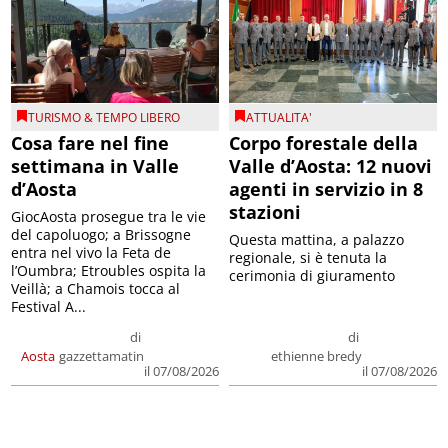
TURISMO & TEMPO LIBERO
ATTUALITA'
Cosa fare nel fine
Corpo forestale della
settimana in Valle
Valle d’Aosta: 12 nuovi
d’Aosta
agenti in servizio in 8
stazioni
GiocAosta prosegue tra le vie
del capoluogo; a Brissogne
Questa mattina, a palazzo
entra nel vivo la Feta de
regionale, si è tenuta la
l’Oumbra; Etroubles ospita la
cerimonia di giuramento
Veillà; a Chamois tocca al
Festival A...
di
di
Aosta
gazzettamatin
ethienne bredy
il 07/08/2026
il 07/08/2026