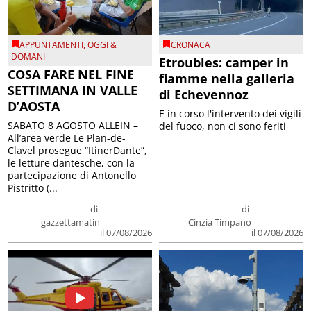
APPUNTAMENTI
,
OGGI &
CRONACA
DOMANI
Etroubles: camper in
COSA FARE NEL FINE
fiamme nella galleria
SETTIMANA IN VALLE
di Echevennoz
D’AOSTA
E in corso l'intervento dei vigili
SABATO 8 AGOSTO ALLEIN –
del fuoco, non ci sono feriti
All’area verde Le Plan-de-
Clavel prosegue “ItinerDante”,
le letture dantesche, con la
partecipazione di Antonello
Pistritto (...
di
di
gazzettamatin
Cinzia Timpano
il 07/08/2026
il 07/08/2026