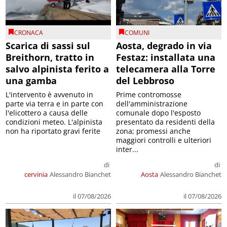
CRONACA
COMUNI
Scarica di sassi sul
Aosta, degrado in via
Breithorn, tratto in
Festaz: installata una
salvo alpinista ferito a
telecamera alla Torre
una gamba
del Lebbroso
L'intervento è avvenuto in
Prime contromosse
parte via terra e in parte con
dell'amministrazione
l'elicottero a causa delle
comunale dopo l'esposto
condizioni meteo. L'alpinista
presentato da residenti della
non ha riportato gravi ferite
zona; promessi anche
maggiori controlli e ulteriori
inter...
di
di
cervinia
Alessandro Bianchet
Aosta
Alessandro Bianchet
il 07/08/2026
il 07/08/2026