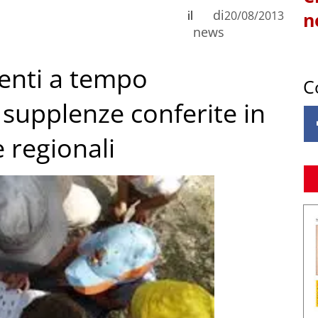
di
il
20/08/2013
n
news
centi a tempo
C
supplenze conferite in
 regionali