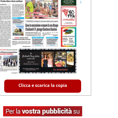
Clicca e scarica la copia