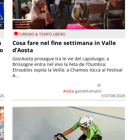
TURISMO & TEMPO LIBERO
a
Cosa fare nel fine settimana in Valle
so
d’Aosta
GiocAosta prosegue tra le vie del capoluogo; a
Brissogne entra nel vivo la Feta de l’Oumbra;
.
Etroubles ospita la Veillà; a Chamois tocca al Festival
A...
di
Aosta
gazzettamatin
026
il 07/08/2026