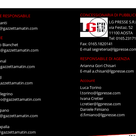
CONCESSIONARIA DI PUBBLIC
E RESPONSABILE
LG PRESSE S.R.
anti
via Festaz, 52
i@gazzettamatin.com
11100 AOSTA
NE
Tel: 0165.2317
Fax: 0165.1820141
o Bianchet
E-mail
segreteria@lgpresse.co
t@gazzettamatin.com
RESPONSABILE DI AGENZIA
enal
Arianna Gori Chisari
gazzettamatin.com
E-mail
a.chisari@lgpresse.com
d
Account
azzettamatin.com
Luca Torino
l.torino@lgpresse.com
legrino
Ivana Cretier
ino@gazzettamatin.com
i.cretier@lgpresse.com
Daniele Fimiano
mpano
d.fimiano@lgpresse.com
o@gazzettamatin.com
apalia
@gazzettamatin.com