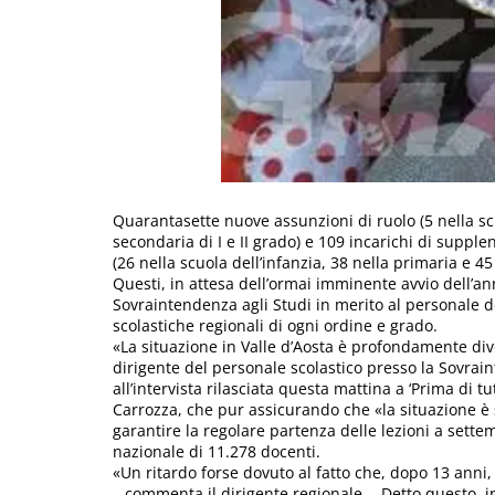
Quarantasette nuove assunzioni di ruolo (5 nella scu
secondaria di I e II grado) e 109 incarichi di supple
(26 nella scuola dell’infanzia, 38 nella primaria e 45
Questi, in attesa dell’ormai imminente avvio dell’an
Sovraintendenza agli Studi in merito al personale doc
scolastiche regionali di ogni ordine e grado.
«La situazione in Valle d’Aosta è profondamente divers
dirigente del personale scolastico presso la Sovrain
all’intervista rilasciata questa mattina a ‘Prima di t
Carrozza, che pur assicurando che «la situazione è s
garantire la regolare partenza delle lezioni a sette
nazionale di 11.278 docenti.
«Un ritardo forse dovuto al fatto che, dopo 13 anni
– commenta il dirigente regionale -. Detto questo, in