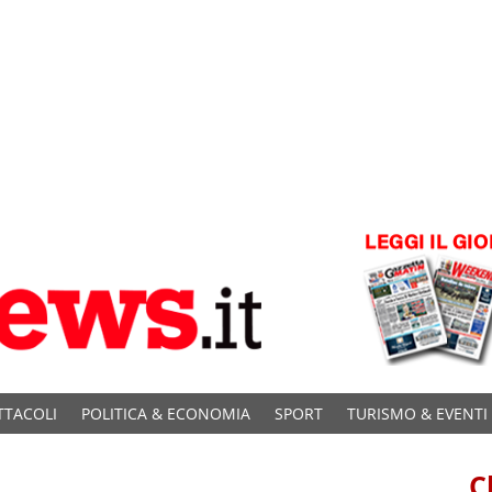
TTACOLI
POLITICA & ECONOMIA
SPORT
TURISMO & EVENTI
C