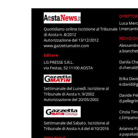
DIRETTOR
Luca Merc
l.mercant
Quotidiano online Iscrizione al Tribunale
di Aosta n. 8/2012
REDAZIO
Autorizzazione del 13/12/2012
Alessandr
www.gazzettamatin.com
a.bianche
Editore
Danila Ch
LG PRESSE S.R.L.
d.chenal@
via Festaz, 52 11100 AOSTA
Erika Davi
e.david@g
Settimanale del Lunedì. Iscrizione al
Tribunale di Aosta n. 9/2002
Davide Pel
Autorizzazione del 20/05/2002
d.pellegr
Cinzia Ti
c.timpan
Settimanale del Sabato. Iscrizione al
Tribunale di Aosta n.4 del 4/10/2016
Arianna P
a.papalia
REDAZIONE