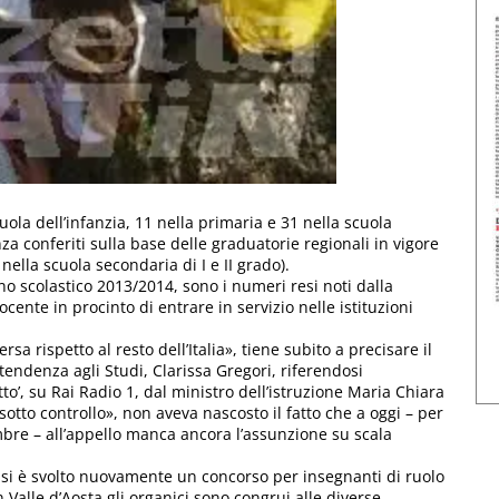
ola dell’infanzia, 11 nella primaria e 31 nella scuola
nza conferiti sulla base delle graduatorie regionali in vigore
 nella scuola secondaria di I e II grado).
no scolastico 2013/2014, sono i numeri resi noti dalla
ente in procinto di entrare in servizio nelle istituzioni
a rispetto al resto dell’Italia», tiene subito a precisare il
tendenza agli Studi, Clarissa Gregori, riferendosi
utto’, su Rai Radio 1, dal ministro dell’istruzione Maria Chiara
otto controllo», non aveva nascosto il fatto che a oggi – per
mbre – all’appello manca ancora l’assunzione su scala
, si è svolto nuovamente un concorso per insegnanti di ruolo
 Valle d’Aosta gli organici sono congrui alle diverse