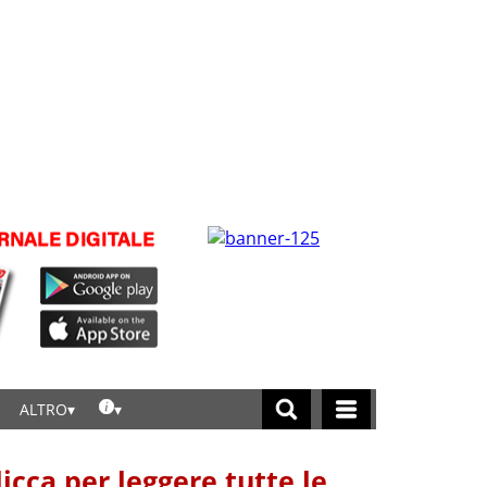
ALTRO
licca per leggere tutte le