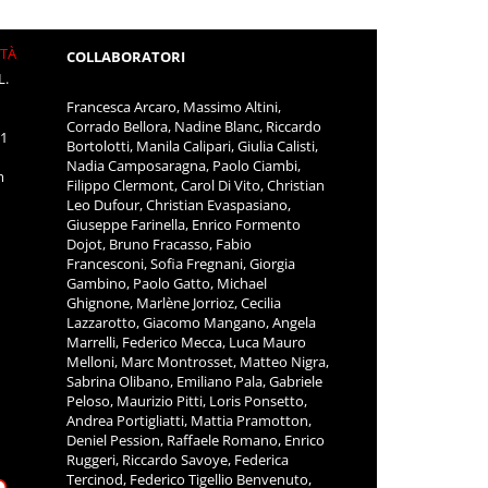
ITÀ
COLLABORATORI
L.
Francesca Arcaro, Massimo Altini,
Corrado Bellora, Nadine Blanc, Riccardo
11
Bortolotti, Manila Calipari, Giulia Calisti,
Nadia Camposaragna, Paolo Ciambi,
m
Filippo Clermont, Carol Di Vito, Christian
Leo Dufour, Christian Evaspasiano,
Giuseppe Farinella, Enrico Formento
Dojot, Bruno Fracasso, Fabio
Francesconi, Sofia Fregnani, Giorgia
Gambino, Paolo Gatto, Michael
Ghignone, Marlène Jorrioz, Cecilia
Lazzarotto, Giacomo Mangano, Angela
Marrelli, Federico Mecca, Luca Mauro
Melloni, Marc Montrosset, Matteo Nigra,
Sabrina Olibano, Emiliano Pala, Gabriele
Peloso, Maurizio Pitti, Loris Ponsetto,
Andrea Portigliatti, Mattia Pramotton,
Deniel Pession, Raffaele Romano, Enrico
Ruggeri, Riccardo Savoye, Federica
Tercinod, Federico Tigellio Benvenuto,