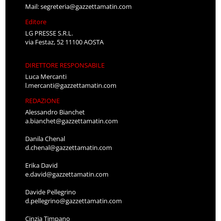
Mail:
segreteria@gazzettamatin.com
Editore
LG PRESSE S.R.L.
via Festaz, 52 11100 AOSTA
DIRETTORE RESPONSABILE
Luca Mercanti
l.mercanti@gazzettamatin.com
REDAZIONE
Alessandro Bianchet
a.bianchet@gazzettamatin.com
Danila Chenal
d.chenal@gazzettamatin.com
Erika David
e.david@gazzettamatin.com
Davide Pellegrino
d.pellegrino@gazzettamatin.com
Cinzia Timpano