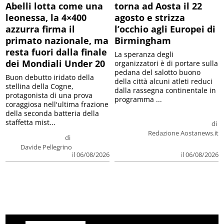
Abelli lotta come una
torna ad Aosta il 22
leonessa, la 4×400
agosto e strizza
azzurra firma il
l’occhio agli Europei di
primato nazionale, ma
Birmingham
resta fuori dalla finale
La speranza degli
dei Mondiali Under 20
organizzatori è di portare sulla
pedana del salotto buono
Buon debutto iridato della
della città alcuni atleti reduci
stellina della Cogne,
dalla rassegna continentale in
protagonista di una prova
programma ...
coraggiosa nell'ultima frazione
della seconda batteria della
staffetta mist...
di
Redazione Aostanews.it
di
Davide Pellegrino
il 06/08/2026
il 06/08/2026