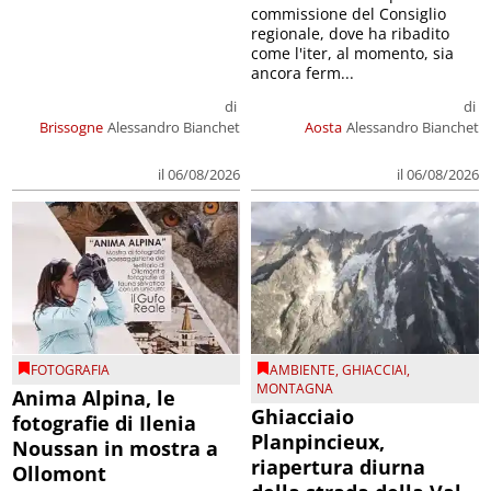
commissione del Consiglio
regionale, dove ha ribadito
come l'iter, al momento, sia
ancora ferm...
di
di
Brissogne
Alessandro Bianchet
Aosta
Alessandro Bianchet
il 06/08/2026
il 06/08/2026
FOTOGRAFIA
AMBIENTE
,
GHIACCIAI
,
MONTAGNA
Anima Alpina, le
Ghiacciaio
fotografie di Ilenia
Planpincieux,
Noussan in mostra a
riapertura diurna
Ollomont