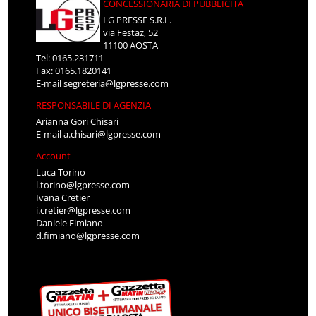
CONCESSIONARIA DI PUBBLICITÀ
LG PRESSE S.R.L.
via Festaz, 52
11100 AOSTA
Tel: 0165.231711
Fax: 0165.1820141
E-mail
segreteria@lgpresse.com
RESPONSABILE DI AGENZIA
Arianna Gori Chisari
E-mail
a.chisari@lgpresse.com
Account
Luca Torino
l.torino@lgpresse.com
Ivana Cretier
i.cretier@lgpresse.com
Daniele Fimiano
d.fimiano@lgpresse.com