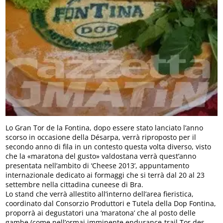
Lo Gran Tor de la Fontina, dopo essere stato lanciato l’anno
scorso in occasione della Désarpa, verrà riproposto per il
secondo anno di fila in un contesto questa volta diverso, visto
che la «maratona del gusto» valdostana verrà quest’anno
presentata nell’ambito di ‘Cheese 2013’, appuntamento
internazionale dedicato ai formaggi che si terrà dal 20 al 23
settembre nella cittadina cuneese di Bra.
Lo stand che verrà allestito all’interno dell’area fieristica,
coordinato dal Consorzio Produttori e Tutela della Dop Fontina,
proporrà ai degustatori una ‘maratona’ che al posto delle
gambe (come nell’ormai imminente endurance-trail Tor des