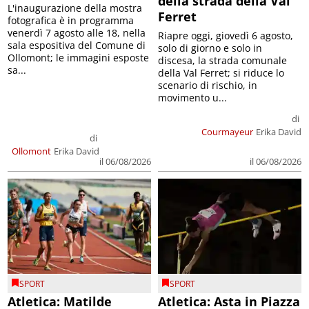
della strada della Val
L'inaugurazione della mostra
Ferret
fotografica è in programma
venerdì 7 agosto alle 18, nella
Riapre oggi, giovedì 6 agosto,
sala espositiva del Comune di
solo di giorno e solo in
Ollomont; le immagini esposte
discesa, la strada comunale
sa...
della Val Ferret; si riduce lo
scenario di rischio, in
movimento u...
di
Courmayeur
Erika David
di
Ollomont
Erika David
il 06/08/2026
il 06/08/2026
SPORT
SPORT
Atletica: Matilde
Atletica: Asta in Piazza