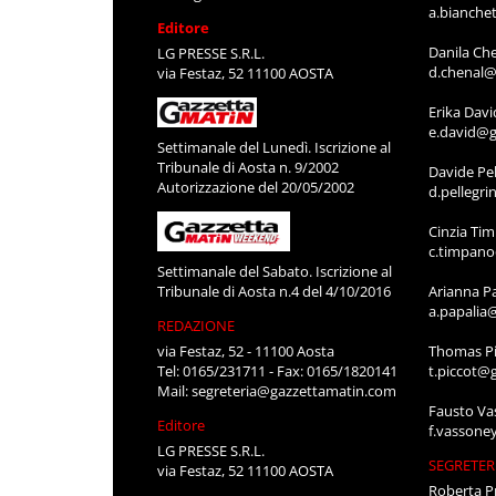
a.bianche
Editore
Danila Ch
LG PRESSE S.R.L.
d.chenal@
via Festaz, 52 11100 AOSTA
Erika Davi
e.david@g
Settimanale del Lunedì. Iscrizione al
Tribunale di Aosta n. 9/2002
Davide Pel
Autorizzazione del 20/05/2002
d.pellegr
Cinzia Ti
c.timpan
Settimanale del Sabato. Iscrizione al
Tribunale di Aosta n.4 del 4/10/2016
Arianna P
a.papalia
REDAZIONE
via Festaz, 52 - 11100 Aosta
Thomas Pi
Tel: 0165/231711 - Fax: 0165/1820141
t.piccot@
Mail:
segreteria@gazzettamatin.com
Fausto Va
Editore
f.vassone
LG PRESSE S.R.L.
SEGRETER
via Festaz, 52 11100 AOSTA
Roberta P