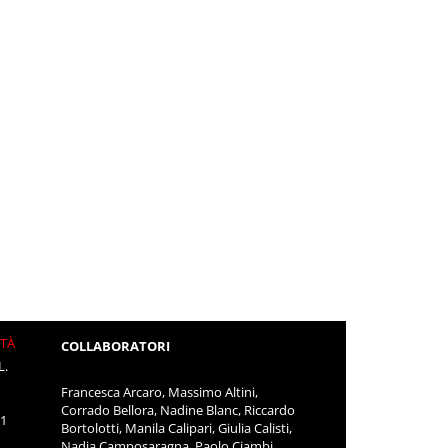
ITÀ
COLLABORATORI
L.
Francesca Arcaro, Massimo Altini,
Corrado Bellora, Nadine Blanc, Riccardo
11
Bortolotti, Manila Calipari, Giulia Calisti,
Nadia Camposaragna, Paolo Ciambi,