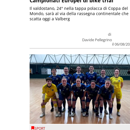
Campionati Europei di bike trial
Il valdostano, 24° nella tappa polacca di Coppa del
Mondo, sarà al via della rassegna continentale che
scatta oggi a Valberg
di
Davide Pellegrino
il 06/08/2
SPORT