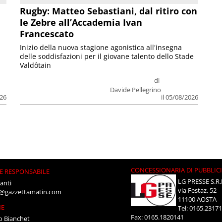
Rugby: Matteo Sebastiani, dal ritiro con
le Zebre all’Accademia Ivan
Francescato
Inizio della nuova stagione agonistica all'insegna
delle soddisfazioni per il giovane talento dello Stade
Valdôtain
di
Davide Pellegrino
026
il 05/08/2026
CONCESSIONARIA DI PUBBLIC
E RESPONSABILE
LG PRESSE S.R.
anti
via Festaz, 52
i@gazzettamatin.com
11100 AOSTA
NE
Tel: 0165.2317
Fax: 0165.1820141
o Bianchet