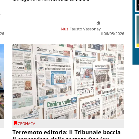
.
di
Nus
Fausto Vassoney
026
il 06/08/2026
CRONACA
Terremoto editoria: il Tribunale boccia