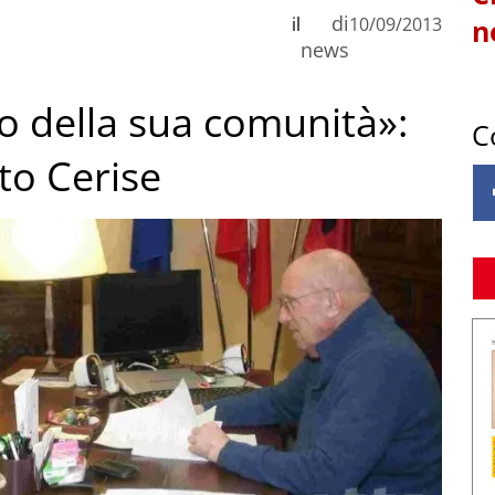
di
il
10/09/2013
n
news
o della sua comunità»:
C
rto Cerise