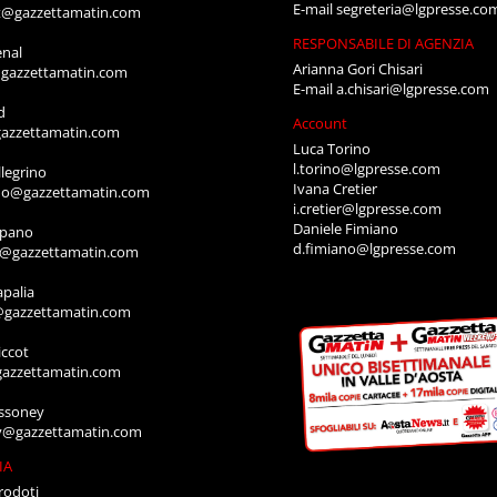
E-mail
segreteria@lgpresse.co
t@gazzettamatin.com
RESPONSABILE DI AGENZIA
enal
Arianna Gori Chisari
gazzettamatin.com
E-mail
a.chisari@lgpresse.com
d
Account
azzettamatin.com
Luca Torino
l.torino@lgpresse.com
legrino
Ivana Cretier
ino@gazzettamatin.com
i.cretier@lgpresse.com
Daniele Fimiano
mpano
d.fimiano@lgpresse.com
o@gazzettamatin.com
apalia
@gazzettamatin.com
ccot
gazzettamatin.com
ssoney
y@gazzettamatin.com
IA
rodoti