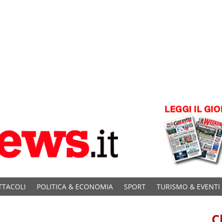
TTACOLI
POLITICA & ECONOMIA
SPORT
TURISMO & EVENTI
C