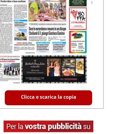
Clicca e scarica la copia