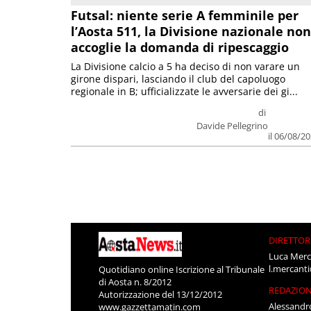
Futsal: niente serie A femminile per
l’Aosta 511, la Divisione nazionale non
accoglie la domanda di ripescaggio
La Divisione calcio a 5 ha deciso di non varare un
girone dispari, lasciando il club del capoluogo
regionale in B; ufficializzate le avversarie dei gi...
di
Davide Pellegrino
il 06/08/2
DIRETTOR
Luca Merc
l.mercant
Quotidiano online Iscrizione al Tribunale
di Aosta n. 8/2012
REDAZIO
Autorizzazione del 13/12/2012
Alessandr
www.gazzettamatin.com