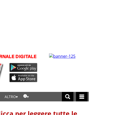
ALTRO
licca per leggere tutte le