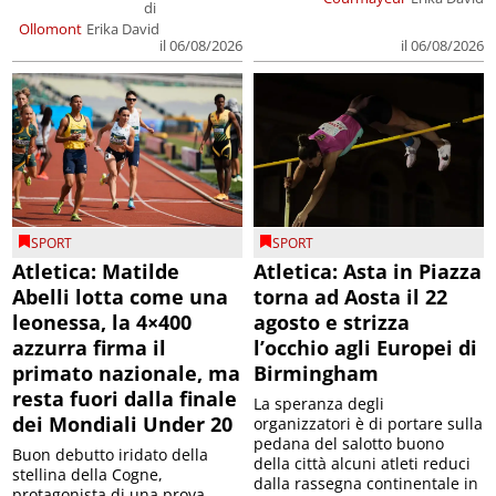
di
Ollomont
Erika David
il 06/08/2026
il 06/08/2026
SPORT
SPORT
Atletica: Matilde
Atletica: Asta in Piazza
Abelli lotta come una
torna ad Aosta il 22
leonessa, la 4×400
agosto e strizza
azzurra firma il
l’occhio agli Europei di
primato nazionale, ma
Birmingham
resta fuori dalla finale
La speranza degli
dei Mondiali Under 20
organizzatori è di portare sulla
pedana del salotto buono
Buon debutto iridato della
della città alcuni atleti reduci
stellina della Cogne,
dalla rassegna continentale in
protagonista di una prova