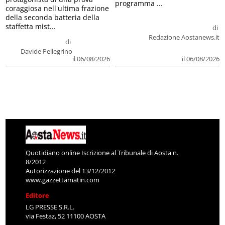
programma ...
coraggiosa nell'ultima frazione
della seconda batteria della
staffetta mist...
di
Redazione Aostanews.it
di
Davide Pellegrino
il 06/08/2026
il 06/08/2026
Quotidiano online Iscrizione al Tribunale di Aosta n.
8/2012
Autorizzazione del 13/12/2012
www.gazzettamatin.com
Editore
LG PRESSE S.R.L.
via Festaz, 52 11100 AOSTA