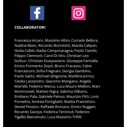
COLLABORATORI
Francesca Arcaro, Massimo Altini, Corrado Bellora,
Nadine Blanc, Riccardo Bortolotti, Manila Calipari,
Giulia Calisti, Nadia Camposaragna, Paolo Ciambi,
Filippo Clermont, Carol Di Vito, Christian Leo
Dufour, Christian Evaspasiano, Giuseppe Farinella,
Enrico Formento Dojot, Bruno Fracasso, Fabio
Francesconi, Sofia Fregnani, Giorgia Gambino,
Paolo Gatto, Michael Ghignone, Marlène Jorrioz,
Cecilia Lazzarotto, Giacomo Mangano, Angela
Marrelli, Federico Mecca, Luca Mauro Melloni, Marc
Montrosset, Matteo Nigra, Sabrina Olibano,
Emiliano Pala, Gabriele Peloso, Maurizio Pitti, Loris
Ponsetto, Andrea Portigliatti, Mattia Pramotton,
Deniel Pession, Raffaele Romano, Enrico Ruggeri,
Riccardo Savoye, Federica Tercinod, Federico
Tigellio Benvenuto, Luca Massimo Trifilò