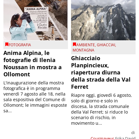
FOTOGRAFIA
AMBIENTE
,
GHIACCIAI
,
MONTAGNA
Anima Alpina, le
Ghiacciaio
fotografie di Ilenia
Planpincieux,
Noussan in mostra a
riapertura diurna
Ollomont
della strada della Val
L'inaugurazione della mostra
Ferret
fotografica è in programma
venerdì 7 agosto alle 18, nella
Riapre oggi, giovedì 6 agosto,
sala espositiva del Comune di
solo di giorno e solo in
Ollomont; le immagini esposte
discesa, la strada comunale
sa...
della Val Ferret; si riduce lo
scenario di rischio, in
movimento u...
di
Courmayeur
Erika David