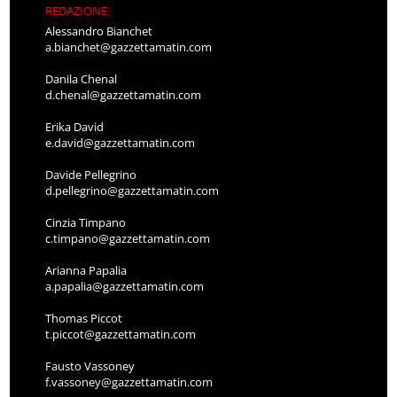
REDAZIONE
Alessandro Bianchet
a.bianchet@gazzettamatin.com
Danila Chenal
d.chenal@gazzettamatin.com
Erika David
e.david@gazzettamatin.com
Davide Pellegrino
d.pellegrino@gazzettamatin.com
Cinzia Timpano
c.timpano@gazzettamatin.com
Arianna Papalia
a.papalia@gazzettamatin.com
Thomas Piccot
t.piccot@gazzettamatin.com
Fausto Vassoney
f.vassoney@gazzettamatin.com