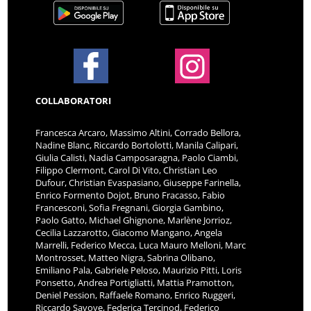
COLLABORATORI
Francesca Arcaro, Massimo Altini, Corrado Bellora,
Nadine Blanc, Riccardo Bortolotti, Manila Calipari,
Giulia Calisti, Nadia Camposaragna, Paolo Ciambi,
Filippo Clermont, Carol Di Vito, Christian Leo
Dufour, Christian Evaspasiano, Giuseppe Farinella,
Enrico Formento Dojot, Bruno Fracasso, Fabio
Francesconi, Sofia Fregnani, Giorgia Gambino,
Paolo Gatto, Michael Ghignone, Marlène Jorrioz,
Cecilia Lazzarotto, Giacomo Mangano, Angela
Marrelli, Federico Mecca, Luca Mauro Melloni, Marc
Montrosset, Matteo Nigra, Sabrina Olibano,
Emiliano Pala, Gabriele Peloso, Maurizio Pitti, Loris
Ponsetto, Andrea Portigliatti, Mattia Pramotton,
Deniel Pession, Raffaele Romano, Enrico Ruggeri,
Riccardo Savoye, Federica Tercinod, Federico