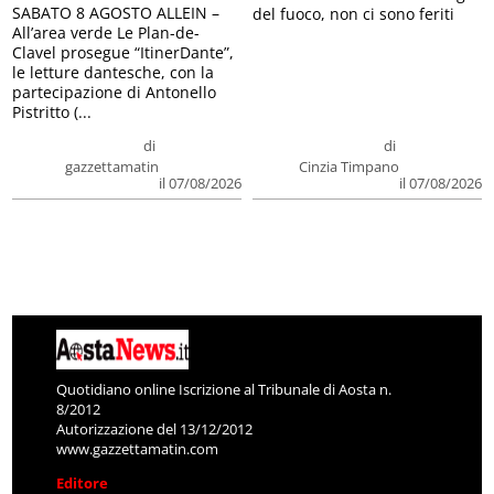
SABATO 8 AGOSTO ALLEIN –
del fuoco, non ci sono feriti
All’area verde Le Plan-de-
Clavel prosegue “ItinerDante”,
le letture dantesche, con la
partecipazione di Antonello
Pistritto (...
di
di
gazzettamatin
Cinzia Timpano
il 07/08/2026
il 07/08/2026
Quotidiano online Iscrizione al Tribunale di Aosta n.
8/2012
Autorizzazione del 13/12/2012
www.gazzettamatin.com
Editore