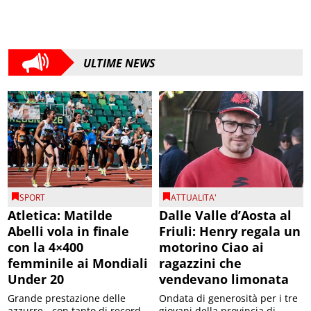
ULTIME NEWS
SPORT
ATTUALITA'
Atletica: Matilde
Dalle Valle d’Aosta al
Abelli vola in finale
Friuli: Henry regala un
con la 4×400
motorino Ciao ai
femminile ai Mondiali
ragazzini che
Under 20
vendevano limonata
Grande prestazione delle
Ondata di generosità per i tre
azzurre - con tanto di record
giovani della provincia di