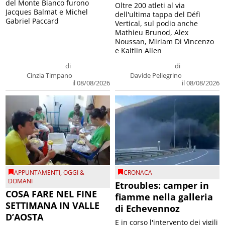
del Monte Bianco furono
Oltre 200 atleti al via
Jacques Balmat e Michel
dell'ultima tappa del Défì
Gabriel Paccard
Vertical, sul podio anche
Mathieu Brunod, Alex
Noussan, Miriam Di Vincenzo
e Kaitlin Allen
di
di
Cinzia Timpano
Davide Pellegrino
il 08/08/2026
il 08/08/2026
APPUNTAMENTI
,
OGGI &
CRONACA
DOMANI
Etroubles: camper in
COSA FARE NEL FINE
fiamme nella galleria
SETTIMANA IN VALLE
di Echevennoz
D’AOSTA
E in corso l'intervento dei vigili