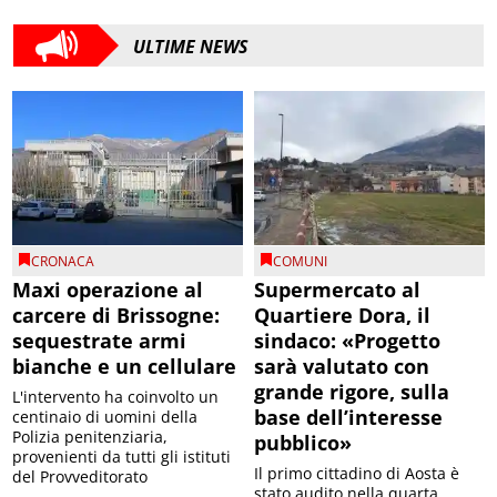
ULTIME NEWS
CRONACA
COMUNI
Maxi operazione al
Supermercato al
carcere di Brissogne:
Quartiere Dora, il
sequestrate armi
sindaco: «Progetto
bianche e un cellulare
sarà valutato con
grande rigore, sulla
L'intervento ha coinvolto un
base dell’interesse
centinaio di uomini della
Polizia penitenziaria,
pubblico»
provenienti da tutti gli istituti
Il primo cittadino di Aosta è
del Provveditorato
stato audito nella quarta