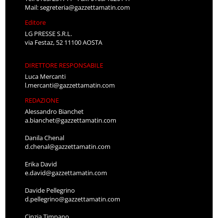
Mail:
segreteria@gazzettamatin.com
Editore
LG PRESSE S.R.L.
via Festaz, 52 11100 AOSTA
DIRETTORE RESPONSABILE
Luca Mercanti
l.mercanti@gazzettamatin.com
REDAZIONE
Alessandro Bianchet
a.bianchet@gazzettamatin.com
Danila Chenal
d.chenal@gazzettamatin.com
Erika David
e.david@gazzettamatin.com
Davide Pellegrino
d.pellegrino@gazzettamatin.com
Cinzia Timpano