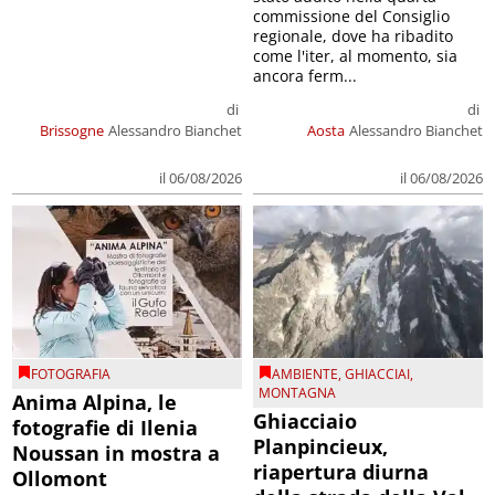
commissione del Consiglio
regionale, dove ha ribadito
come l'iter, al momento, sia
ancora ferm...
di
di
Brissogne
Alessandro Bianchet
Aosta
Alessandro Bianchet
il 06/08/2026
il 06/08/2026
FOTOGRAFIA
AMBIENTE
,
GHIACCIAI
,
MONTAGNA
Anima Alpina, le
Ghiacciaio
fotografie di Ilenia
Planpincieux,
Noussan in mostra a
riapertura diurna
Ollomont