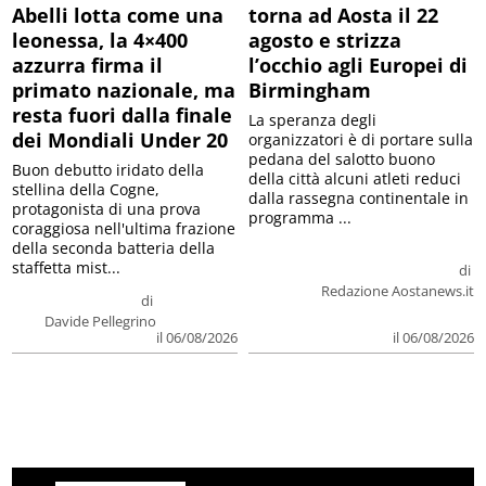
Abelli lotta come una
torna ad Aosta il 22
leonessa, la 4×400
agosto e strizza
azzurra firma il
l’occhio agli Europei di
primato nazionale, ma
Birmingham
resta fuori dalla finale
La speranza degli
dei Mondiali Under 20
organizzatori è di portare sulla
pedana del salotto buono
Buon debutto iridato della
della città alcuni atleti reduci
stellina della Cogne,
dalla rassegna continentale in
protagonista di una prova
programma ...
coraggiosa nell'ultima frazione
della seconda batteria della
staffetta mist...
di
Redazione Aostanews.it
di
Davide Pellegrino
il 06/08/2026
il 06/08/2026