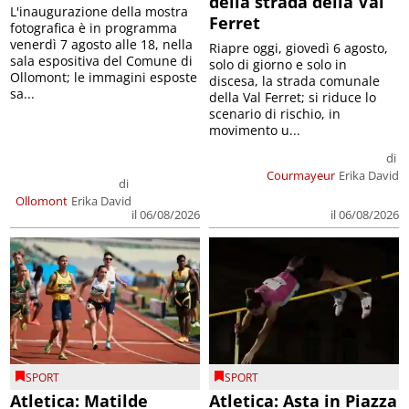
della strada della Val
L'inaugurazione della mostra
Ferret
fotografica è in programma
venerdì 7 agosto alle 18, nella
Riapre oggi, giovedì 6 agosto,
sala espositiva del Comune di
solo di giorno e solo in
Ollomont; le immagini esposte
discesa, la strada comunale
sa...
della Val Ferret; si riduce lo
scenario di rischio, in
movimento u...
di
Courmayeur
Erika David
di
Ollomont
Erika David
il 06/08/2026
il 06/08/2026
SPORT
SPORT
Atletica: Matilde
Atletica: Asta in Piazza