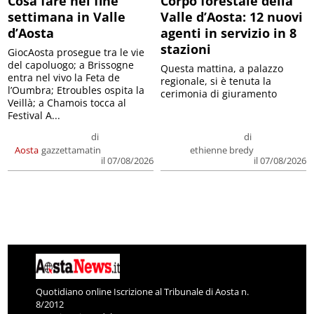
Cosa fare nel fine
Corpo forestale della
settimana in Valle
Valle d’Aosta: 12 nuovi
d’Aosta
agenti in servizio in 8
stazioni
GiocAosta prosegue tra le vie
del capoluogo; a Brissogne
Questa mattina, a palazzo
entra nel vivo la Feta de
regionale, si è tenuta la
l’Oumbra; Etroubles ospita la
cerimonia di giuramento
Veillà; a Chamois tocca al
Festival A...
di
di
Aosta
gazzettamatin
ethienne bredy
il 07/08/2026
il 07/08/2026
Quotidiano online Iscrizione al Tribunale di Aosta n.
8/2012