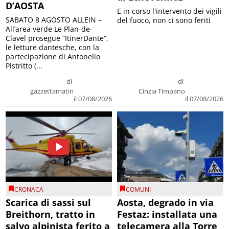
D’AOSTA
E in corso l'intervento dei vigili
SABATO 8 AGOSTO ALLEIN –
del fuoco, non ci sono feriti
All’area verde Le Plan-de-
Clavel prosegue “ItinerDante”,
le letture dantesche, con la
partecipazione di Antonello
Pistritto (...
di
di
gazzettamatin
Cinzia Timpano
il 07/08/2026
il 07/08/2026
CRONACA
COMUNI
Scarica di sassi sul
Aosta, degrado in via
Breithorn, tratto in
Festaz: installata una
salvo alpinista ferito a
telecamera alla Torre