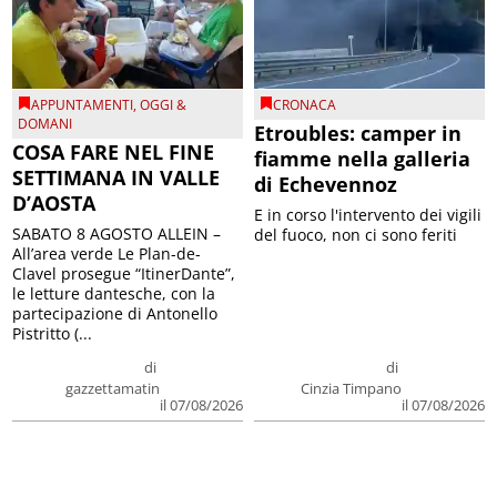
APPUNTAMENTI
,
OGGI &
CRONACA
DOMANI
Etroubles: camper in
COSA FARE NEL FINE
fiamme nella galleria
SETTIMANA IN VALLE
di Echevennoz
D’AOSTA
E in corso l'intervento dei vigili
SABATO 8 AGOSTO ALLEIN –
del fuoco, non ci sono feriti
All’area verde Le Plan-de-
Clavel prosegue “ItinerDante”,
le letture dantesche, con la
partecipazione di Antonello
Pistritto (...
di
di
gazzettamatin
Cinzia Timpano
il 07/08/2026
il 07/08/2026