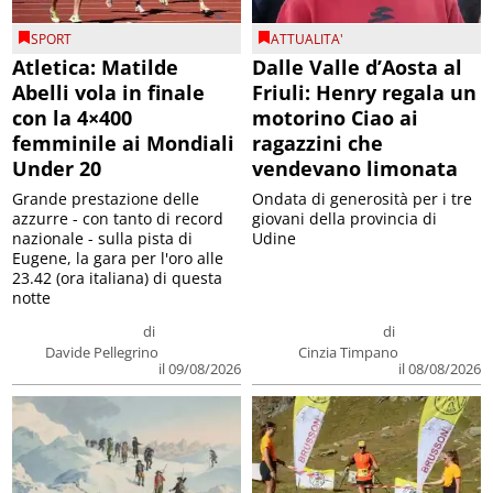
SPORT
ATTUALITA'
Atletica: Matilde
Dalle Valle d’Aosta al
Abelli vola in finale
Friuli: Henry regala un
con la 4×400
motorino Ciao ai
femminile ai Mondiali
ragazzini che
Under 20
vendevano limonata
Grande prestazione delle
Ondata di generosità per i tre
azzurre - con tanto di record
giovani della provincia di
nazionale - sulla pista di
Udine
Eugene, la gara per l'oro alle
23.42 (ora italiana) di questa
notte
di
di
Davide Pellegrino
Cinzia Timpano
il 09/08/2026
il 08/08/2026