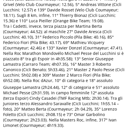
Grivel (Velo Club Courmayeur; 12.56), 5° Andreas Vittone (Cicli
Lucchini; 12.57) e 139° Davide Rosset (Velo Club Coumayeur;
18.11). Sugli 8 km, infine, 11° Thierry Bionaz (Cicli Lucchini;
15.36) e 110° Luca Pieiller (Orange Bike Team; 19.08).
Tra i Cadetti, invece, terza piazza per Martina Berta
(Courmayeur; 44.52); al maschile 27° Davide Aresca (Cicli
Lucchini; 40.10), 31° Federico Piccolo (Pila Bike; 40.16), 85°
Federico Fiori (Pila Bike; 43.17), 69° Mathieu Vicquery
(Courmayeur; 42.46) e 133° Xavier Donzel (Courmayeur; 47.41).
Nella Roc Marathon Mondovélo Michael Pesse del Lucchini si è
piazzato 8° tra gli Espoir in 4h35.58); 13° Senior Giuseppe
Lamastra (Carraro Team; 4h07.35), 16° Master 3 Roberto
Canonico (Cicli Benato; 5h33.46), 21° Master 2 Paolo Pesse (Cicli
Lucchini; 5h02.08) e 309° Master 2 Marco Fiori (Pila Bike;
6h52.08). Nella Roc dAzur, 10° di categoria e 18° assoluto
Giuseppe Lamastra (2h24.44), 12° di categoria e 51° assoluto
Michael Pesse (2h31.59). In campo femminile 12ª assoluta
(terza Espoir) Cindy Casadei (TMF Racing Mtb; 2h30.14). Tra gli
Juniores terzo Alessandro Saravalle (Cicli Lucchini; 1h55.14 –
foto), 20° Matteo Berta (Courmayeur; 2h 04.29), 35° Lorenzo
Foletto (Cicli Lucchini; 2h08.15) e 73° Omar Garbolino
(Courmayeur; 2h23.03). Nella Masters Roc, infine, 317° Ivan
Limonet (Courmayeur; 4h19.33).