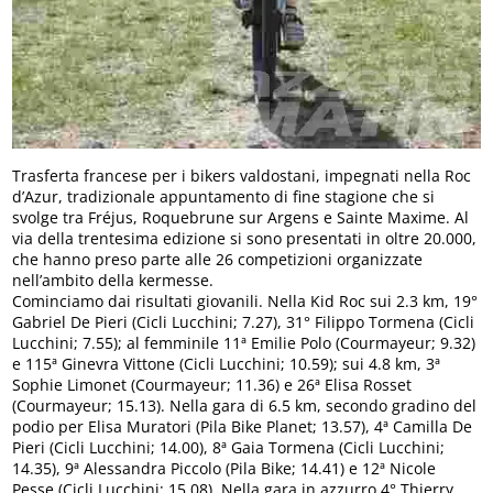
Trasferta francese per i bikers valdostani, impegnati nella Roc
d’Azur, tradizionale appuntamento di fine stagione che si
svolge tra Fréjus, Roquebrune sur Argens e Sainte Maxime. Al
via della trentesima edizione si sono presentati in oltre 20.000,
che hanno preso parte alle 26 competizioni organizzate
nell’ambito della kermesse.
Cominciamo dai risultati giovanili. Nella Kid Roc sui 2.3 km, 19°
Gabriel De Pieri (Cicli Lucchini; 7.27), 31° Filippo Tormena (Cicli
Lucchini; 7.55); al femminile 11ª Emilie Polo (Courmayeur; 9.32)
e 115ª Ginevra Vittone (Cicli Lucchini; 10.59); sui 4.8 km, 3ª
Sophie Limonet (Courmayeur; 11.36) e 26ª Elisa Rosset
(Courmayeur; 15.13). Nella gara di 6.5 km, secondo gradino del
podio per Elisa Muratori (Pila Bike Planet; 13.57), 4ª Camilla De
Pieri (Cicli Lucchini; 14.00), 8ª Gaia Tormena (Cicli Lucchini;
14.35), 9ª Alessandra Piccolo (Pila Bike; 14.41) e 12ª Nicole
Pesse (Cicli Lucchini; 15.08). Nella gara in azzurro 4° Thierry