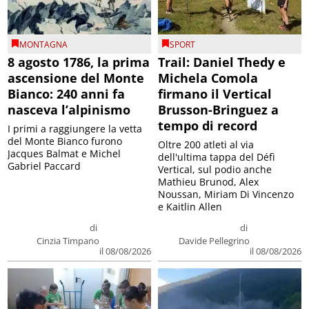
MONTAGNA
SPORT
8 agosto 1786, la prima
Trail: Daniel Thedy e
ascensione del Monte
Michela Comola
Bianco: 240 anni fa
firmano il Vertical
nasceva l’alpinismo
Brusson-Bringuez a
tempo di record
I primi a raggiungere la vetta
del Monte Bianco furono
Oltre 200 atleti al via
Jacques Balmat e Michel
dell'ultima tappa del Défì
Gabriel Paccard
Vertical, sul podio anche
Mathieu Brunod, Alex
Noussan, Miriam Di Vincenzo
e Kaitlin Allen
di
di
Cinzia Timpano
Davide Pellegrino
il 08/08/2026
il 08/08/2026