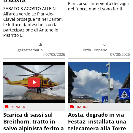
D’AOSTA
E in corso l'intervento dei vigili
SABATO 8 AGOSTO ALLEIN –
del fuoco, non ci sono feriti
All’area verde Le Plan-de-
Clavel prosegue “ItinerDante”,
le letture dantesche, con la
partecipazione di Antonello
Pistritto (...
di
di
gazzettamatin
Cinzia Timpano
il 07/08/2026
il 07/08/2026
CRONACA
COMUNI
Scarica di sassi sul
Aosta, degrado in via
Breithorn, tratto in
Festaz: installata una
salvo alpinista ferito a
telecamera alla Torre