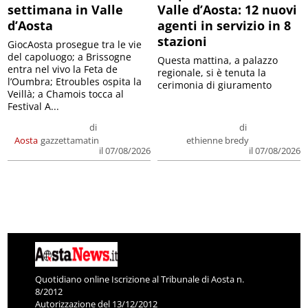
settimana in Valle
Valle d’Aosta: 12 nuovi
d’Aosta
agenti in servizio in 8
stazioni
GiocAosta prosegue tra le vie
del capoluogo; a Brissogne
Questa mattina, a palazzo
entra nel vivo la Feta de
regionale, si è tenuta la
l’Oumbra; Etroubles ospita la
cerimonia di giuramento
Veillà; a Chamois tocca al
Festival A...
di
di
Aosta
gazzettamatin
ethienne bredy
il 07/08/2026
il 07/08/2026
Quotidiano online Iscrizione al Tribunale di Aosta n.
8/2012
Autorizzazione del 13/12/2012