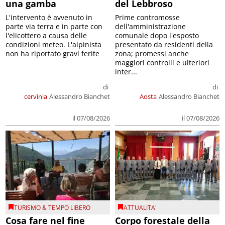
una gamba
del Lebbroso
L'intervento è avvenuto in
Prime contromosse
parte via terra e in parte con
dell'amministrazione
l'elicottero a causa delle
comunale dopo l'esposto
condizioni meteo. L'alpinista
presentato da residenti della
non ha riportato gravi ferite
zona; promessi anche
maggiori controlli e ulteriori
inter...
di
di
cervinia
Alessandro Bianchet
Aosta
Alessandro Bianchet
il 07/08/2026
il 07/08/2026
TURISMO & TEMPO LIBERO
ATTUALITA'
Cosa fare nel fine
Corpo forestale della