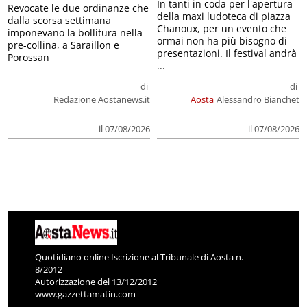
In tanti in coda per l'apertura
Revocate le due ordinanze che
della maxi ludoteca di piazza
dalla scorsa settimana
Chanoux, per un evento che
imponevano la bollitura nella
ormai non ha più bisogno di
pre-collina, a Saraillon e
presentazioni. Il festival andrà
Porossan
...
di
di
Redazione Aostanews.it
Aosta
Alessandro Bianchet
il 07/08/2026
il 07/08/2026
Quotidiano online Iscrizione al Tribunale di Aosta n.
8/2012
Autorizzazione del 13/12/2012
www.gazzettamatin.com