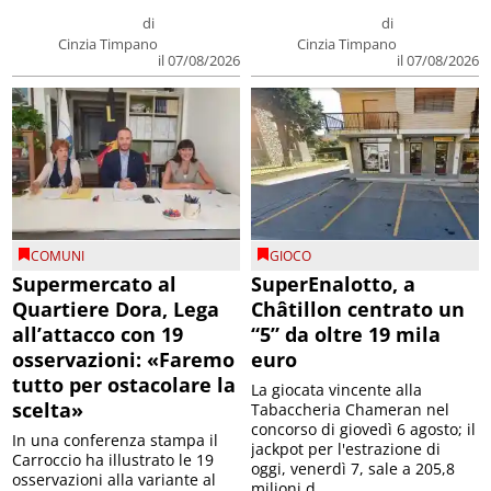
di
di
Cinzia Timpano
Cinzia Timpano
il 07/08/2026
il 07/08/2026
COMUNI
GIOCO
Supermercato al
SuperEnalotto, a
Quartiere Dora, Lega
Châtillon centrato un
all’attacco con 19
“5” da oltre 19 mila
osservazioni: «Faremo
euro
tutto per ostacolare la
La giocata vincente alla
scelta»
Tabaccheria Chameran nel
concorso di giovedì 6 agosto; il
In una conferenza stampa il
jackpot per l'estrazione di
Carroccio ha illustrato le 19
oggi, venerdì 7, sale a 205,8
osservazioni alla variante al
milioni d...