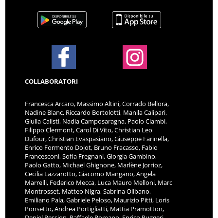
COLLABORATORI
Francesca Arcaro, Massimo Altini, Corrado Bellora,
Nadine Blanc, Riccardo Bortolotti, Manila Calipari,
Giulia Calisti, Nadia Camposaragna, Paolo Ciambi,
Filippo Clermont, Carol Di Vito, Christian Leo
Dufour, Christian Evaspasiano, Giuseppe Farinella,
Enrico Formento Dojot, Bruno Fracasso, Fabio
Francesconi, Sofia Fregnani, Giorgia Gambino,
Paolo Gatto, Michael Ghignone, Marlène Jorrioz,
Cecilia Lazzarotto, Giacomo Mangano, Angela
Marrelli, Federico Mecca, Luca Mauro Melloni, Marc
Montrosset, Matteo Nigra, Sabrina Olibano,
Emiliano Pala, Gabriele Peloso, Maurizio Pitti, Loris
Ponsetto, Andrea Portigliatti, Mattia Pramotton,
Deniel Pession, Raffaele Romano, Enrico Ruggeri,