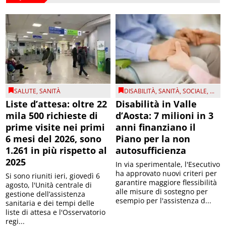
SALUTE
,
SANITÀ
DISABILITÀ
,
SANITÀ
,
SOCIALE
, ...
Liste d’attesa: oltre 22
Disabilità in Valle
mila 500 richieste di
d’Aosta: 7 milioni in 3
prime visite nei primi
anni finanziano il
6 mesi del 2026, sono
Piano per la non
1.261 in più rispetto al
autosufficienza
2025
In via sperimentale, l'Esecutivo
ha approvato nuovi criteri per
Si sono riuniti ieri, giovedì 6
garantire maggiore flessibilità
agosto, l'Unità centrale di
alle misure di sostegno per
gestione dell’assistenza
esempio per l'assistenza d...
sanitaria e dei tempi delle
liste di attesa e l'Osservatorio
regi...