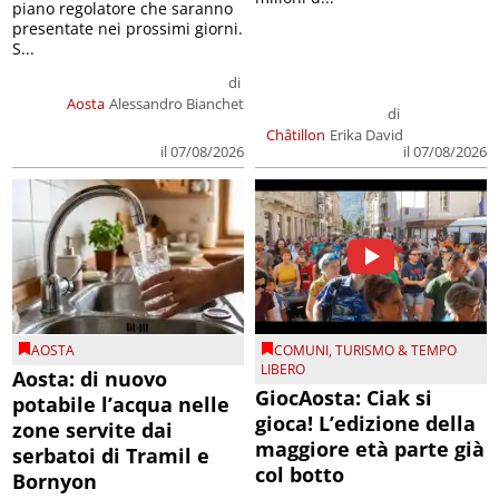
piano regolatore che saranno
presentate nei prossimi giorni.
S...
di
Aosta
Alessandro Bianchet
di
Châtillon
Erika David
il 07/08/2026
il 07/08/2026
AOSTA
COMUNI
,
TURISMO & TEMPO
LIBERO
Aosta: di nuovo
GiocAosta: Ciak si
potabile l’acqua nelle
gioca! L’edizione della
zone servite dai
maggiore età parte già
serbatoi di Tramil e
col botto
Bornyon