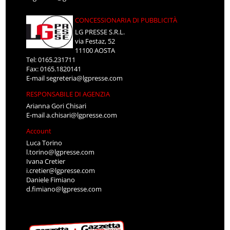
CONCESSIONARIA DI PUBBLICITÀ
LG PRESSE S.R.L.
via Festaz, 52
11100 AOSTA
Tel: 0165.231711
Fax: 0165.1820141
E-mail
segreteria@lgpresse.com
RESPONSABILE DI AGENZIA
Arianna Gori Chisari
E-mail
a.chisari@lgpresse.com
Account
Luca Torino
l.torino@lgpresse.com
Ivana Cretier
i.cretier@lgpresse.com
Daniele Fimiano
d.fimiano@lgpresse.com