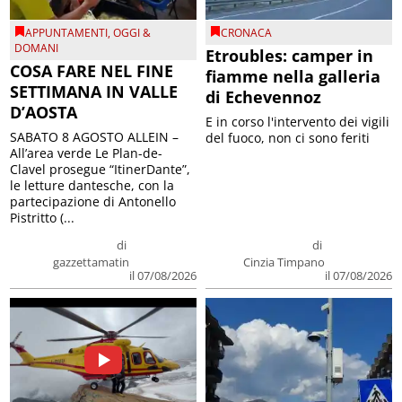
APPUNTAMENTI
,
OGGI &
CRONACA
DOMANI
Etroubles: camper in
COSA FARE NEL FINE
fiamme nella galleria
SETTIMANA IN VALLE
di Echevennoz
D’AOSTA
E in corso l'intervento dei vigili
SABATO 8 AGOSTO ALLEIN –
del fuoco, non ci sono feriti
All’area verde Le Plan-de-
Clavel prosegue “ItinerDante”,
le letture dantesche, con la
partecipazione di Antonello
Pistritto (...
di
di
gazzettamatin
Cinzia Timpano
il 07/08/2026
il 07/08/2026