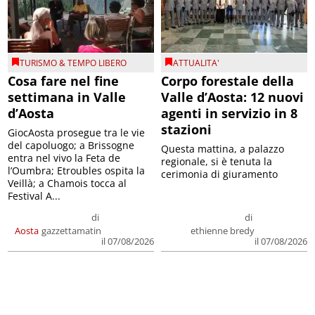
TURISMO & TEMPO LIBERO
ATTUALITA'
Cosa fare nel fine
Corpo forestale della
settimana in Valle
Valle d’Aosta: 12 nuovi
d’Aosta
agenti in servizio in 8
stazioni
GiocAosta prosegue tra le vie
del capoluogo; a Brissogne
Questa mattina, a palazzo
entra nel vivo la Feta de
regionale, si è tenuta la
l’Oumbra; Etroubles ospita la
cerimonia di giuramento
Veillà; a Chamois tocca al
Festival A...
di
di
Aosta
gazzettamatin
ethienne bredy
il 07/08/2026
il 07/08/2026