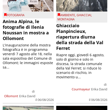
FOTOGRAFIA
AMBIENTE
,
GHIACCIAI
,
MONTAGNA
Anima Alpina, le
Ghiacciaio
fotografie di Ilenia
Planpincieux,
Noussan in mostra a
riapertura diurna
Ollomont
della strada della Val
L'inaugurazione della mostra
Ferret
fotografica è in programma
venerdì 7 agosto alle 18, nella
Riapre oggi, giovedì 6 agosto,
sala espositiva del Comune di
solo di giorno e solo in
Ollomont; le immagini esposte
discesa, la strada comunale
sa...
della Val Ferret; si riduce lo
scenario di rischio, in
movimento u...
di
Courmayeur
Erika David
di
Ollomont
Erika David
il 06/08/2026
il 06/08/2026