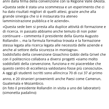
anni dalla firma della convenzione con la Regione Valle dAosta.
«Questa sede è stata una scommessa e un esperimento che ci
ha dato risultati migliori di quelli attesi, grazie anche alla
grande sinergia che si è instaurata tra ateneo
lamministrazione pubblica e le aziende».
«Questa sede ben si presta alla duplice attività di formazione e
di ricerca, in passato abbiamo anche temuto di non poter
continuare – commenta il presidente della Giunta Augusto
Rollandin -, ma la formula formativa trovata e la formazione
stessa legata alla ricerca legata alle necessità delle aziende e
anche al settore della sicurezza in montagna».
Soddisfatto della convenzione Gioachino Gobbi della Grivel che
con il politecnico collabora a diversi progetti «siamo molto
soddisfatti della convenzione, funziona e mi piacerebbe che
questo centro di eccellenza valdostano fosse più conosciuto».
A oggi gli studenti iscritti sono allincirca 70 di cui 37 al primo
anno, e 20 stranieri provenienti anche Paesi come Camerun,
Guatemala e Mozambico.
(in foto il presidente Rollandin in visita a uno dei laboratori)
(simonetta padalino)