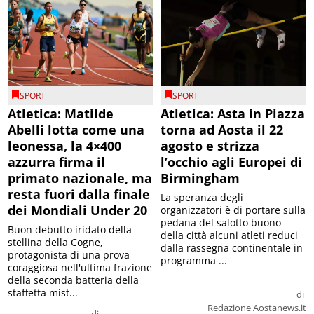
SPORT
SPORT
Atletica: Matilde
Atletica: Asta in Piazza
Abelli lotta come una
torna ad Aosta il 22
leonessa, la 4×400
agosto e strizza
azzurra firma il
l’occhio agli Europei di
primato nazionale, ma
Birmingham
resta fuori dalla finale
La speranza degli
dei Mondiali Under 20
organizzatori è di portare sulla
pedana del salotto buono
Buon debutto iridato della
della città alcuni atleti reduci
stellina della Cogne,
dalla rassegna continentale in
protagonista di una prova
programma ...
coraggiosa nell'ultima frazione
della seconda batteria della
staffetta mist...
di
Redazione Aostanews.it
di