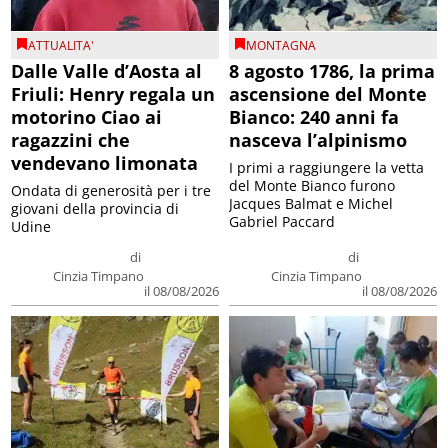
ATTUALITA'
MONTAGNA
Dalle Valle d’Aosta al
8 agosto 1786, la prima
Friuli: Henry regala un
ascensione del Monte
motorino Ciao ai
Bianco: 240 anni fa
ragazzini che
nasceva l’alpinismo
vendevano limonata
I primi a raggiungere la vetta
del Monte Bianco furono
Ondata di generosità per i tre
Jacques Balmat e Michel
giovani della provincia di
Gabriel Paccard
Udine
di
di
Cinzia Timpano
Cinzia Timpano
il 08/08/2026
il 08/08/2026