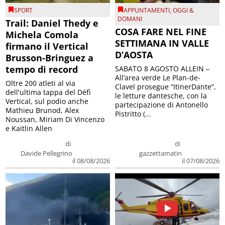
SPORT
APPUNTAMENTI
,
OGGI &
DOMANI
Trail: Daniel Thedy e
COSA FARE NEL FINE
Michela Comola
SETTIMANA IN VALLE
firmano il Vertical
D’AOSTA
Brusson-Bringuez a
tempo di record
SABATO 8 AGOSTO ALLEIN –
All’area verde Le Plan-de-
Oltre 200 atleti al via
Clavel prosegue “ItinerDante”,
dell'ultima tappa del Défì
le letture dantesche, con la
Vertical, sul podio anche
partecipazione di Antonello
Mathieu Brunod, Alex
Pistritto (...
Noussan, Miriam Di Vincenzo
e Kaitlin Allen
di
di
Davide Pellegrino
gazzettamatin
il 08/08/2026
il 07/08/2026