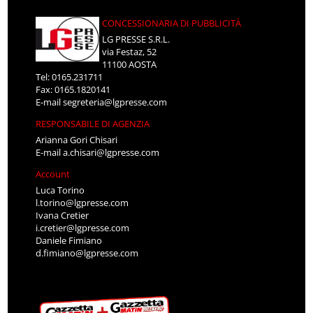
CONCESSIONARIA DI PUBBLICITÀ
LG PRESSE S.R.L.
via Festaz, 52
11100 AOSTA
Tel: 0165.231711
Fax: 0165.1820141
E-mail
segreteria@lgpresse.com
RESPONSABILE DI AGENZIA
Arianna Gori Chisari
E-mail
a.chisari@lgpresse.com
Account
Luca Torino
l.torino@lgpresse.com
Ivana Cretier
i.cretier@lgpresse.com
Daniele Fimiano
d.fimiano@lgpresse.com