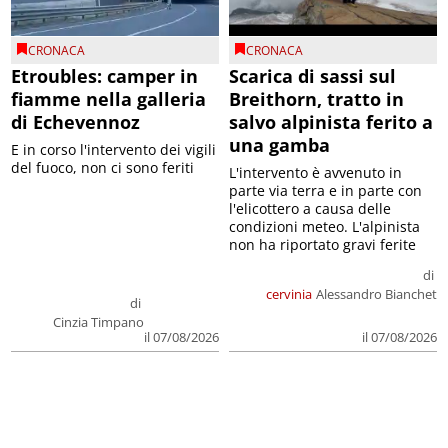
CRONACA
CRONACA
Etroubles: camper in
Scarica di sassi sul
fiamme nella galleria
Breithorn, tratto in
di Echevennoz
salvo alpinista ferito a
una gamba
E in corso l'intervento dei vigili
del fuoco, non ci sono feriti
L'intervento è avvenuto in
parte via terra e in parte con
l'elicottero a causa delle
condizioni meteo. L'alpinista
non ha riportato gravi ferite
di
cervinia
Alessandro Bianchet
di
Cinzia Timpano
il 07/08/2026
il 07/08/2026