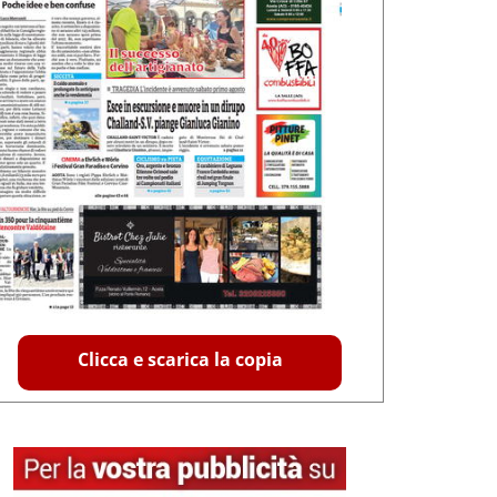
Clicca e scarica la copia