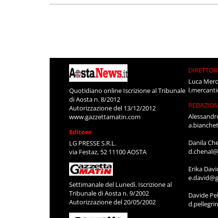
DIRETTOR
Luca Merc
l.mercant
Quotidiano online Iscrizione al Tribunale
di Aosta n. 8/2012
REDAZIO
Autorizzazione del 13/12/2012
Alessandr
www.gazzettamatin.com
a.bianche
Editore
Danila Ch
LG PRESSE S.R.L.
d.chenal@
via Festaz, 52 11100 AOSTA
Erika Davi
e.david@g
Settimanale del Lunedì. Iscrizione al
Tribunale di Aosta n. 9/2002
Davide Pel
Autorizzazione del 20/05/2002
d.pellegr