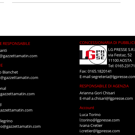
CONCESSIONARIA DI PUBBLIC
E RESPONSABILE
LG PRESSE S.R.
anti
via Festaz, 52
i@gazzettamatin.com
11100 AOSTA
NE
Tel: 0165.2317
Fax: 0165.1820141
o Bianchet
E-mail
segreteria@lgpresse.co
t@gazzettamatin.com
RESPONSABILE DI AGENZIA
enal
Arianna Gori Chisari
gazzettamatin.com
E-mail
a.chisari@lgpresse.com
d
Account
azzettamatin.com
Luca Torino
l.torino@lgpresse.com
legrino
Ivana Cretier
ino@gazzettamatin.com
i.cretier@lgpresse.com