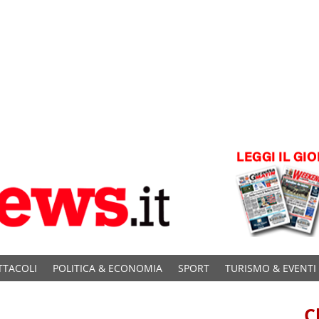
TTACOLI
POLITICA & ECONOMIA
SPORT
TURISMO & EVENTI
C