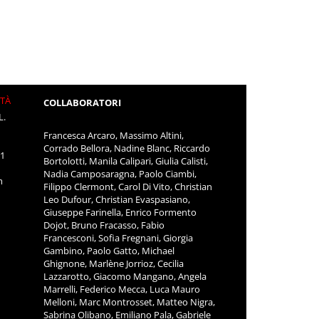
ITÀ
COLLABORATORI
L.
Francesca Arcaro, Massimo Altini,
Corrado Bellora, Nadine Blanc, Riccardo
11
Bortolotti, Manila Calipari, Giulia Calisti,
Nadia Camposaragna, Paolo Ciambi,
m
Filippo Clermont, Carol Di Vito, Christian
Leo Dufour, Christian Evaspasiano,
Giuseppe Farinella, Enrico Formento
Dojot, Bruno Fracasso, Fabio
Francesconi, Sofia Fregnani, Giorgia
Gambino, Paolo Gatto, Michael
Ghignone, Marlène Jorrioz, Cecilia
Lazzarotto, Giacomo Mangano, Angela
Marrelli, Federico Mecca, Luca Mauro
Melloni, Marc Montrosset, Matteo Nigra,
Sabrina Olibano, Emiliano Pala, Gabriele