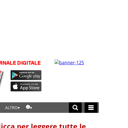
ALTRO
licca per leggere tutte le