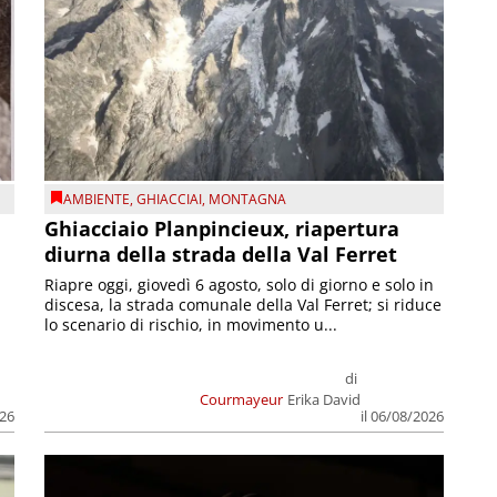
AMBIENTE
,
GHIACCIAI
,
MONTAGNA
Ghiacciaio Planpincieux, riapertura
diurna della strada della Val Ferret
Riapre oggi, giovedì 6 agosto, solo di giorno e solo in
discesa, la strada comunale della Val Ferret; si riduce
lo scenario di rischio, in movimento u...
di
Courmayeur
Erika David
026
il 06/08/2026