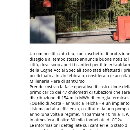
Un omino stilizzato blu, con caschetto di protezione
disagio e al tempo stesso annuncia buone notizie: la 
città, dove sono aperti i cantieri per il teleriscalda
della Cogne Acciai Speciali sono stati effettuati i pri
posticipato a inizio febbraio, considerata (e accolta
Millenaria Fiera di sant’Orso.
Prende così via la fase operativa di costruzione della
primo carico dei 47 chilometri di tubazioni che sar
distribuzione di 154 mila MWh di energia termica s
«Quello di Aosta – annuncia Telcha – è un impianto
sistema ad alta efficienza, costituito da una pompa 
anno (una volta a regime), risparmiare 10 mila TEP, 
in atmosfera di oltre 30 mila tonnellate di CO2».
Le informazioni dettagliate sui cantieri e lo stato d