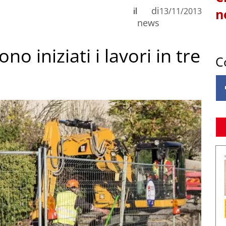
di
il
13/11/2013
n
news
o iniziati i lavori in tre
C