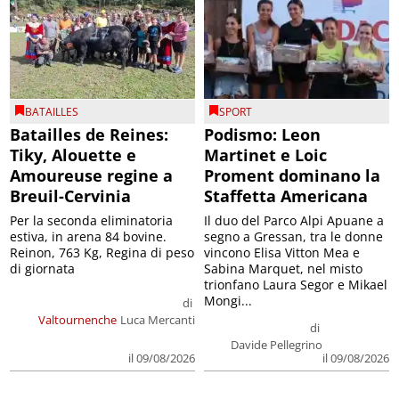
BATAILLES
SPORT
Batailles de Reines:
Podismo: Leon
Tiky, Alouette e
Martinet e Loic
Amoureuse regine a
Proment dominano la
Breuil-Cervinia
Staffetta Americana
Per la seconda eliminatoria
Il duo del Parco Alpi Apuane a
estiva, in arena 84 bovine.
segno a Gressan, tra le donne
Reinon, 763 Kg, Regina di peso
vincono Elisa Vitton Mea e
di giornata
Sabina Marquet, nel misto
trionfano Laura Segor e Mikael
Mongi...
di
Valtournenche
Luca Mercanti
di
Davide Pellegrino
il 09/08/2026
il 09/08/2026