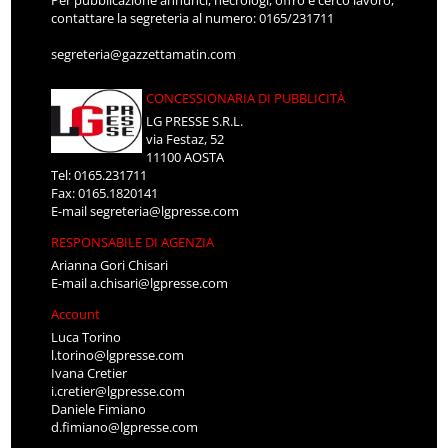
Per pubblicazione annunci, necrologi, offro e cerco lavoro,
contattare la segreteria al numero: 0165/231711
segreteria@gazzettamatin.com
CONCESSIONARIA DI PUBBLICITÀ
LG PRESSE S.R.L.
via Festaz, 52
11100 AOSTA
Tel: 0165.231711
Fax: 0165.1820141
E-mail
segreteria@lgpresse.com
RESPONSABILE DI AGENZIA
Arianna Gori Chisari
E-mail
a.chisari@lgpresse.com
Account
Luca Torino
l.torino@lgpresse.com
Ivana Cretier
i.cretier@lgpresse.com
Daniele Fimiano
d.fimiano@lgpresse.com