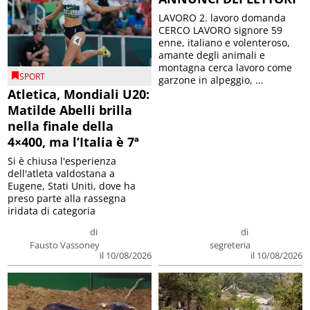
LAVORO 2. lavoro domanda
CERCO LAVORO signore 59
enne, italiano e volenteroso,
amante degli animali e
montagna cerca lavoro come
SPORT
garzone in alpeggio, ...
Atletica, Mondiali U20:
Matilde Abelli brilla
nella finale della
4×400, ma l’Italia è 7ª
Si è chiusa l'esperienza
dell'atleta valdostana a
Eugene, Stati Uniti, dove ha
preso parte alla rassegna
iridata di categoria
di
di
Fausto Vassoney
segreteria
il 10/08/2026
il 10/08/2026