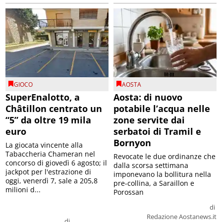
GIOCO
AOSTA
SuperEnalotto, a
Aosta: di nuovo
Châtillon centrato un
potabile l’acqua nelle
“5” da oltre 19 mila
zone servite dai
euro
serbatoi di Tramil e
Bornyon
La giocata vincente alla
Tabaccheria Chameran nel
Revocate le due ordinanze che
concorso di giovedì 6 agosto; il
dalla scorsa settimana
jackpot per l'estrazione di
imponevano la bollitura nella
oggi, venerdì 7, sale a 205,8
pre-collina, a Saraillon e
milioni d...
Porossan
di
Redazione Aostanews.it
di