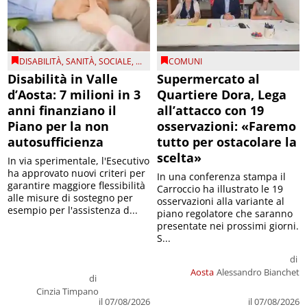
DISABILITÀ
,
SANITÀ
,
SOCIALE
, ...
COMUNI
Disabilità in Valle
Supermercato al
d’Aosta: 7 milioni in 3
Quartiere Dora, Lega
anni finanziano il
all’attacco con 19
Piano per la non
osservazioni: «Faremo
autosufficienza
tutto per ostacolare la
scelta»
In via sperimentale, l'Esecutivo
ha approvato nuovi criteri per
In una conferenza stampa il
garantire maggiore flessibilità
Carroccio ha illustrato le 19
alle misure di sostegno per
osservazioni alla variante al
esempio per l'assistenza d...
piano regolatore che saranno
presentate nei prossimi giorni.
S...
di
Aosta
Alessandro Bianchet
di
Cinzia Timpano
il 07/08/2026
il 07/08/2026