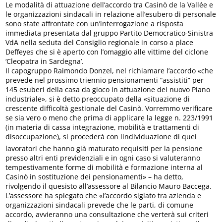
Le modalità di attuazione dell’accordo tra Casinò de la Vallée e
le organizzazioni sindacali in relazione all’esubero di personale
sono state affrontate con un’interrogazione a risposta
immediata presentata dal gruppo Partito Democratico-Sinistra
VdA nella seduta del Consiglio regionale in corso a place
Deffeyes che si è aperto con l’omaggio alle vittime del ciclone
‘Cleopatra in Sardegna’.
Il capogruppo Raimondo Donzel, nel richiamare l’accordo «che
prevede nel prossimo triennio pensionamenti “assistiti” per
145 esuberi della casa da gioco in attuazione del nuovo Piano
industriale», si è detto preoccupato della «situazione di
crescente difficoltà gestionale del Casinò. Vorremmo verificare
se sia vero o meno che prima di applicare la legge n. 223/1991
(in materia di cassa integrazione, mobilità e trattamenti di
disoccupazione), si procederà con lindividuazione di quei
lavoratori che hanno già maturato requisiti per la pensione
presso altri enti previdenziali e in ogni caso si valuteranno
tempestivamente forme di mobilità e formazione interna al
Casinò in sostituzione dei pensionamenti» – ha detto,
rivolgendo il quesisto all’assessore al Bilancio Mauro Baccega.
L’assessore ha spiegato che «l’accordo siglato tra azienda e
organizzazioni sindacali prevede che le parti, di comune
accordo, avvieranno una consultazione che verterà sui criteri