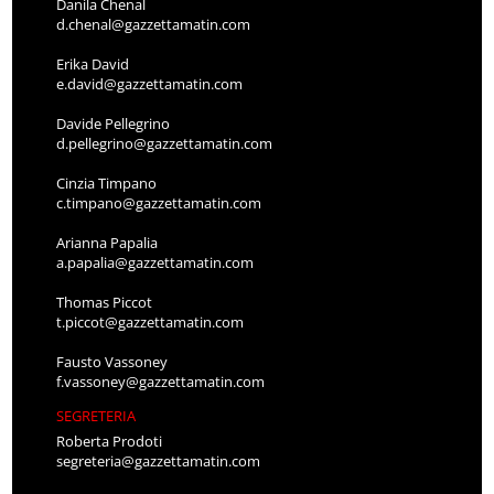
Danila Chenal
d.chenal@gazzettamatin.com
Erika David
e.david@gazzettamatin.com
Davide Pellegrino
d.pellegrino@gazzettamatin.com
Cinzia Timpano
c.timpano@gazzettamatin.com
Arianna Papalia
a.papalia@gazzettamatin.com
Thomas Piccot
t.piccot@gazzettamatin.com
Fausto Vassoney
f.vassoney@gazzettamatin.com
SEGRETERIA
Roberta Prodoti
segreteria@gazzettamatin.com