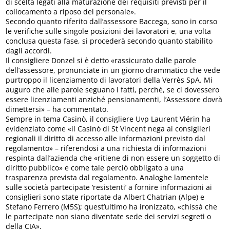
di scelta legati alla maturazione dei requisiti previsti per il
collocamento a riposo del personale».
Secondo quanto riferito dall’assessore Baccega, sono in corso
le verifiche sulle singole posizioni dei lavoratori e, una volta
conclusa questa fase, si procederà secondo quanto stabilito
dagli accordi.
Il consigliere Donzel si è detto «rassicurato dalle parole
dell’assessore, pronunciate in un giorno drammatico che vede
purtroppo il licenziamento di lavoratori della Verrès SpA. Mi
auguro che alle parole seguano i fatti, perché, se ci dovessero
essere licenziamenti anziché pensionamenti, l’Assessore dovrà
dimettersi» – ha commentato.
Sempre in tema Casinò, il consigliere Uvp Laurent Viérin ha
evidenziato come «il Casinò di St Vincent nega ai consiglieri
regionali il diritto di accesso alle informazioni previsto dal
regolamento» – riferendosi a una richiesta di informazioni
respinta dall’azienda che «ritiene di non essere un soggetto di
diritto pubblico» e come tale perciò obbligato a una
trasparenza prevista dal regolamento. Analoghe lamentele
sulle società partecipate ‘resistenti’ a fornire informazioni ai
consiglieri sono state riportate da Albert Chatrian (Alpe) e
Stefano Ferrero (M5S); quest’ultimo ha ironizzato, «chissà che
le partecipate non siano diventate sede dei servizi segreti o
della CIA».