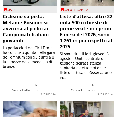
SPORT
SALUTE
,
SANITÀ
Ciclismo su pista:
Liste d’attesa: oltre 22
Mélanie Bosonin si
mila 500 richieste di
avvicina al podio ai
prime visite nei primi
Campionati Italiani
6 mesi del 2026, sono
giovanili
1.261 in più rispetto al
2025
La portacolori del Cicli Fiorin
ha concluso quinta nella gara
Si sono riuniti ieri, giovedì 6
dell'omnium con 95 punti a 8
agosto, l'Unità centrale di
lunghezze dalla medaglia di
gestione dell’assistenza
bronzo
sanitaria e dei tempi delle
liste di attesa e l'Osservatorio
regi...
di
di
Davide Pellegrino
Cinzia Timpano
il 07/08/2026
il 07/08/2026