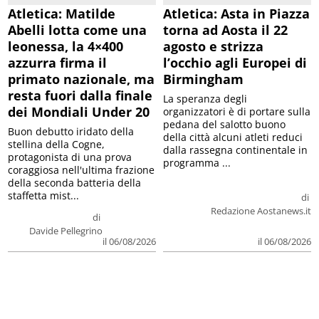
Atletica: Matilde
Atletica: Asta in Piazza
Abelli lotta come una
torna ad Aosta il 22
leonessa, la 4×400
agosto e strizza
azzurra firma il
l’occhio agli Europei di
primato nazionale, ma
Birmingham
resta fuori dalla finale
La speranza degli
dei Mondiali Under 20
organizzatori è di portare sulla
pedana del salotto buono
Buon debutto iridato della
della città alcuni atleti reduci
stellina della Cogne,
dalla rassegna continentale in
protagonista di una prova
programma ...
coraggiosa nell'ultima frazione
della seconda batteria della
staffetta mist...
di
Redazione Aostanews.it
di
Davide Pellegrino
il 06/08/2026
il 06/08/2026