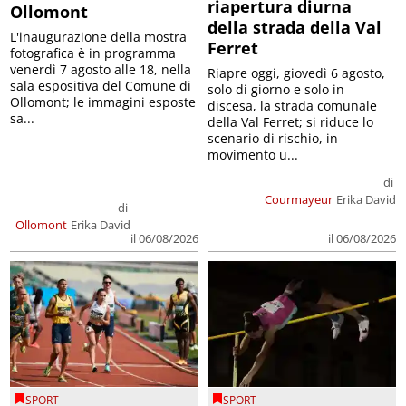
riapertura diurna
Ollomont
della strada della Val
L'inaugurazione della mostra
Ferret
fotografica è in programma
venerdì 7 agosto alle 18, nella
Riapre oggi, giovedì 6 agosto,
sala espositiva del Comune di
solo di giorno e solo in
Ollomont; le immagini esposte
discesa, la strada comunale
sa...
della Val Ferret; si riduce lo
scenario di rischio, in
movimento u...
di
Courmayeur
Erika David
di
Ollomont
Erika David
il 06/08/2026
il 06/08/2026
SPORT
SPORT