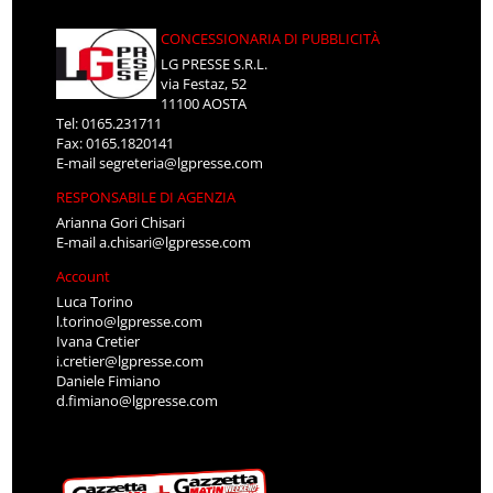
CONCESSIONARIA DI PUBBLICITÀ
LG PRESSE S.R.L.
via Festaz, 52
11100 AOSTA
Tel: 0165.231711
Fax: 0165.1820141
E-mail
segreteria@lgpresse.com
RESPONSABILE DI AGENZIA
Arianna Gori Chisari
E-mail
a.chisari@lgpresse.com
Account
Luca Torino
l.torino@lgpresse.com
Ivana Cretier
i.cretier@lgpresse.com
Daniele Fimiano
d.fimiano@lgpresse.com