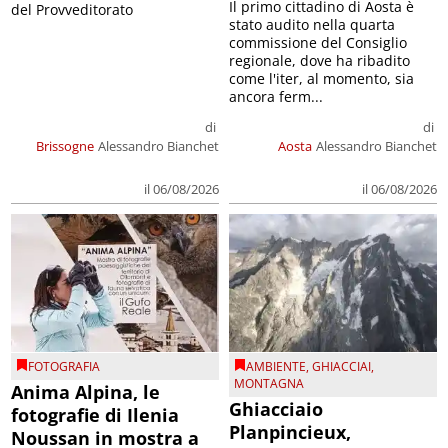
Il primo cittadino di Aosta è
del Provveditorato
stato audito nella quarta
commissione del Consiglio
regionale, dove ha ribadito
come l'iter, al momento, sia
ancora ferm...
di
di
Brissogne
Alessandro Bianchet
Aosta
Alessandro Bianchet
il 06/08/2026
il 06/08/2026
FOTOGRAFIA
AMBIENTE
,
GHIACCIAI
,
MONTAGNA
Anima Alpina, le
Ghiacciaio
fotografie di Ilenia
Planpincieux,
Noussan in mostra a