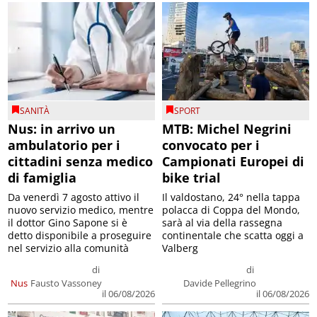
SANITÀ
SPORT
Nus: in arrivo un
MTB: Michel Negrini
ambulatorio per i
convocato per i
cittadini senza medico
Campionati Europei di
di famiglia
bike trial
Da venerdì 7 agosto attivo il
Il valdostano, 24° nella tappa
nuovo servizio medico, mentre
polacca di Coppa del Mondo,
il dottor Gino Sapone si è
sarà al via della rassegna
detto disponibile a proseguire
continentale che scatta oggi a
nel servizio alla comunità
Valberg
di
di
Nus
Fausto Vassoney
Davide Pellegrino
il 06/08/2026
il 06/08/2026