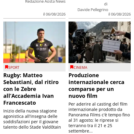
Redazione Aosta News
di
Davide Pellegrino
il 06/08/2026
il 06/08/2026
SPORT
CINEMA
Rugby: Matteo
Produzione
Sebastiani, dal ritiro
internazionale cerca
con le Zebre
comparse per un
all’Accademia Ivan
nuovo film
Francescato
Per aderire al casting del film
internazionale prodotto da
Inizio della nuova stagione
Panorama Films c'è tempo fino
agonistica all'insegna delle
al 31 agosto; le riprese si
soddisfazioni per il giovane
terranno tra il 21 e 25
talento dello Stade Valdôtain
settembre...