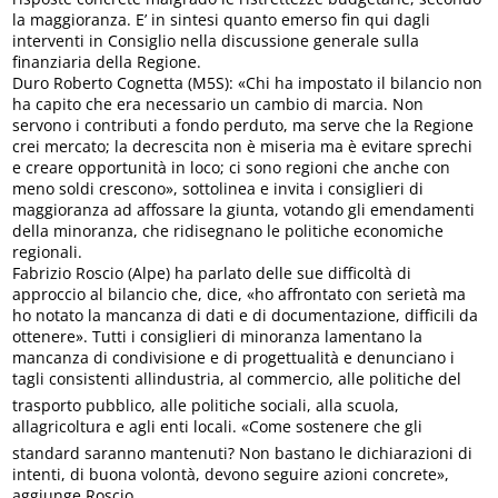
la maggioranza. E’ in sintesi quanto emerso fin qui dagli
interventi in Consiglio nella discussione generale sulla
finanziaria della Regione.
Duro Roberto Cognetta (M5S): «Chi ha impostato il bilancio non
ha capito che era necessario un cambio di marcia. Non
servono i contributi a fondo perduto, ma serve che la Regione
crei mercato; la decrescita non è miseria ma è evitare sprechi
e creare opportunità in loco; ci sono regioni che anche con
meno soldi crescono», sottolinea e invita i consiglieri di
maggioranza ad affossare la giunta, votando gli emendamenti
della minoranza, che ridisegnano le politiche economiche
regionali.
Fabrizio Roscio (Alpe) ha parlato delle sue difficoltà di
approccio al bilancio che, dice, «ho affrontato con serietà ma
ho notato la mancanza di dati e di documentazione, difficili da
ottenere». Tutti i consiglieri di minoranza lamentano la
mancanza di condivisione e di progettualità e denunciano i
tagli consistenti allindustria, al commercio, alle politiche del
trasporto pubblico, alle politiche sociali, alla scuola,
allagricoltura e agli enti locali. «Come sostenere che gli
standard saranno mantenuti? Non bastano le dichiarazioni di
intenti, di buona volontà, devono seguire azioni concrete»,
aggiunge Roscio.