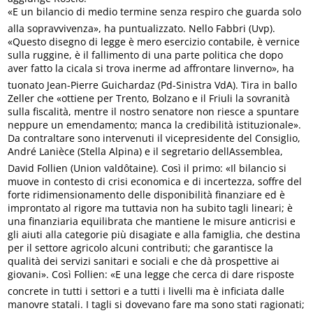
«E un bilancio di medio termine senza respiro che guarda solo
alla sopravvivenza», ha puntualizzato. Nello Fabbri (Uvp).
«Questo disegno di legge è mero esercizio contabile, è vernice
sulla ruggine, è il fallimento di una parte politica che dopo
aver fatto la cicala si trova inerme ad affrontare linverno», ha
tuonato Jean-Pierre Guichardaz (Pd-Sinistra VdA). Tira in ballo
Zeller che «ottiene per Trento, Bolzano e il Friuli la sovranità
sulla fiscalità, mentre il nostro senatore non riesce a spuntare
neppure un emendamento; manca la credibilità istituzionale».
Da contraltare sono intervenuti il vicepresidente del Consiglio,
André Lanièce (Stella Alpina) e il segretario dellAssemblea,
David Follien (Union valdôtaine). Così il primo: «Il bilancio si
muove in contesto di crisi economica e di incertezza, soffre del
forte ridimensionamento delle disponibilità finanziare ed è
improntato al rigore ma tuttavia non ha subito tagli lineari; è
una finanziaria equilibrata che mantiene le misure anticrisi e
gli aiuti alla categorie più disagiate e alla famiglia, che destina
per il settore agricolo alcuni contributi; che garantisce la
qualità dei servizi sanitari e sociali e che dà prospettive ai
giovani». Così Follien: «E una legge che cerca di dare risposte
concrete in tutti i settori e a tutti i livelli ma è inficiata dalle
manovre statali. I tagli si dovevano fare ma sono stati ragionati;