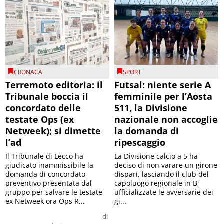
CRONACA
SPORT
Terremoto editoria: il
Futsal: niente serie A
Tribunale boccia il
femminile per l’Aosta
concordato delle
511, la Divisione
testate Ops (ex
nazionale non accoglie
Netweek); si dimette
la domanda di
l’ad
ripescaggio
Il Tribunale di Lecco ha
La Divisione calcio a 5 ha
giudicato inammissibile la
deciso di non varare un girone
domanda di concordato
dispari, lasciando il club del
preventivo presentata dal
capoluogo regionale in B;
gruppo per salvare le testate
ufficializzate le avversarie dei
ex Netweek ora Ops R...
gi...
di